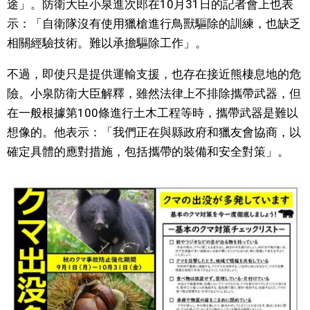
途」。防衛大臣小泉進次郎在10月31日的記者會上也表
示：「自衛隊沒有使用獵槍進行鳥獸驅除的訓練，也缺乏
醫療健康
相關經驗技術。難以承擔驅除工作」。
語言
不過，即使只是提供運輸支援，也存在接近熊棲息地的危
險。小泉防衛大臣解釋，雖然法律上不排除攜帶武器，但
東京
在一般根據第100條進行土木工程等時，攜帶武器是難以
想像的。他表示：「我們正在與縣政府和獵友會協商，以
編輯部通知
確定具體的應對措施，包括攜帶的裝備和安全對策」。