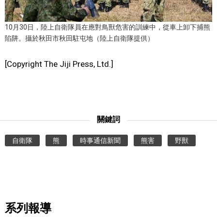
10月30日，陸上自衛隊員在應對鳥獸危害的訓練中，從車上卸下捕熊
陷阱。攝於秋田市秋田駐屯地（陸上自衛隊提供）
[Copyright The Jiji Press, Ltd.]
關鍵詞
自衛隊
熊
時事通信新聞
熊害
野獸
系列報導