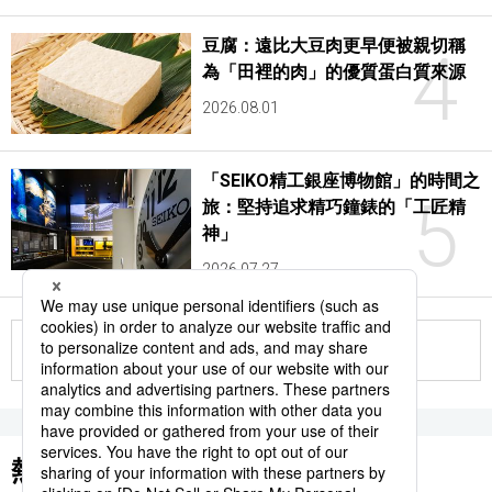
豆腐：遠比大豆肉更早便被親切稱
4
為「田裡的肉」的優質蛋白質來源
2026.08.01
「SEIKO精工銀座博物館」的時間之
5
旅：堅持追求精巧鐘錶的「工匠精
神」
2026.07.27
更多
熱門關鍵詞