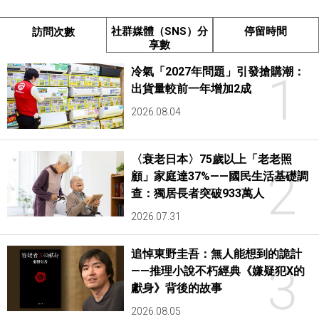
社群媒體（SNS）分
停留時間
訪問次數
享數
冷氣「2027年問題」引發搶購潮：
1
出貨量較前一年增加2成
2026.08.04
〈衰老日本〉75歲以上「老老照
2
顧」家庭達37%——國民生活基礎調
查：獨居長者突破933萬人
2026.07.31
追悼東野圭吾：無人能想到的詭計
3
——推理小說不朽經典《嫌疑犯X的
獻身》背後的故事
2026.08.05