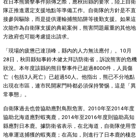
在日本熊襲擊事件頻傳之際，應秋田縣的要求，陸上自衛
視覺日本
隊正推進選定支援地點等準備工作。自衛隊的方針是不直
接參與驅除，而是提供運輸捕熊陷阱等後勤支援。如果這
臺灣香港
次能作為自衛隊支援的典範案例，熊害問題嚴重的其他地
方政府也可能考慮提出請求。
更多
「現場的疲憊已達頂峰，縣內的人力無法應付」。10月
28日，秋田縣知事鈴木健太拜訪防衛省，訴說熊害的危機
人物訪談
official SNS
狀況。本年度該縣的熊目擊事件已超過8000件，人員傷
亡（包括3人死亡）已超過50人。他指出，熊已不分地點
日本入門
出現在市區，連市民開家門時都必須保持警惕，這是「異
常事態」。
政治外交
自衛隊過去也曾協助應對鳥獸危害。2010年至2014年度
社會
協助北海道應對蝦夷鹿，2014年至2016年度則協助高知
縣應對日本鹿。據防衛省表示，在北海道，自衛隊使用雪
財經
地車運送捕獲的蝦夷鹿；在高知，則進行了日本鹿的棲息