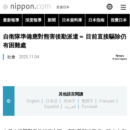
最新報導
深度報導
新聞
日本資料庫
日本指南
視覺日本
日本語
自衛隊準備應對熊害後勤派遣＝ 目前直接驅除仍
English
有困難處
简体字
最新報導
News
社會
2025.11.04
from Japan
Français
深度報導
Español
新聞
其他語言閱讀
العربية
English
日本語
简体字
繁體字
Français
日本資料庫
Español
العربية
Русский
Русский
日本指南