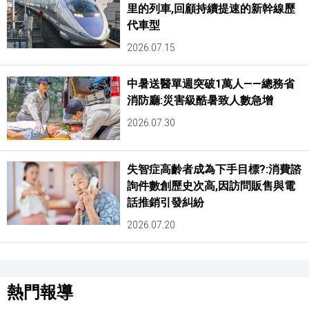
里的列車,回顧持續提速的新幹線歷
代車型
2026.07.15
中暑送醫單週突破1萬人——總務省
消防廳:災害級酷暑致人數急增
2026.07.30
失智症高齡者成為下手目標?:消費諮
詢件數創歷史次高,因訪問販售與電
話推銷引發糾紛
2026.07.20
熱門報導