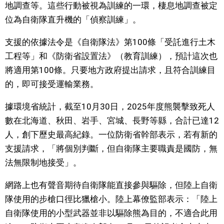
地調查等。這些行動被視為訓練的一環，棲息地調查被定
文化
位為自衛隊直升機的「偵察訓練」。
支援的依據法令是《自衛隊法》第100條「受託進行土木
科學技術
工程等」和《防衛省設置法》（教育訓練），預計這次也
將適用第100條。只要地方政府提出請求，且符合訓練目
生活
的，即可接受運輸業務。
運動
據環境省統計，截至10月30日，2025年度熊襲擊致死人
數在北海道、秋田、岩手、宮城、長野等縣，合計已達12
娛樂
人，創下歷史最高紀錄。一位防衛省幹部表示，若有新的
支援請求，「將個別判斷，但自衛隊主要職責是國防，無
教育
法無限制地接受」。
網路上也有聲音期待自衛隊能直接參與驅除，但陸上自衛
工作勞動
隊使用的步槍口徑比獵槍小。陸上幕僚監部表示：「陸上
自衛隊使用的小型武器並非以驅除熊為目的，不適合此用
家庭