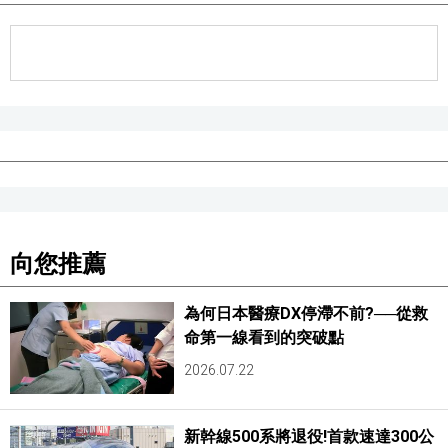
向您推薦
為何日本醫療DX停滯不前?──從救
命第一線看到的突破點
2026.07.22
新幹線500系將退役!首款速達300公