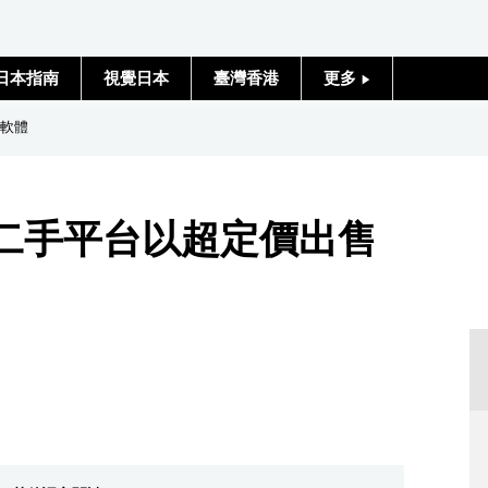
日本指南
視覺日本
臺灣香港
更多
人物訪談
戲軟體
日本入門
將禁止二手平台以超定價出售
政治外交
社會
財經
文化
科學技術