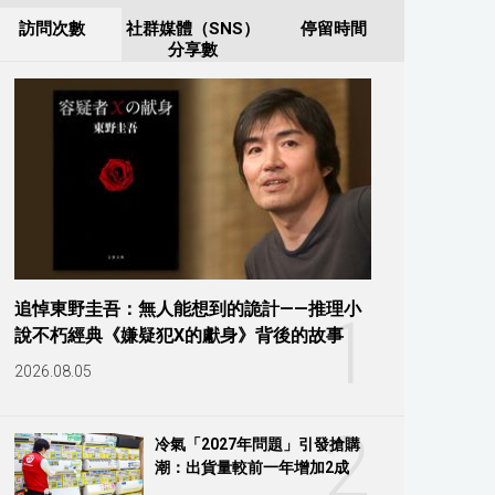
訪問次數
社群媒體（SNS）
停留時間
分享數
追悼東野圭吾：無人能想到的詭計——推理小
1
說不朽經典《嫌疑犯X的獻身》背後的故事
2026.08.05
2
冷氣「2027年問題」引發搶購
潮：出貨量較前一年增加2成