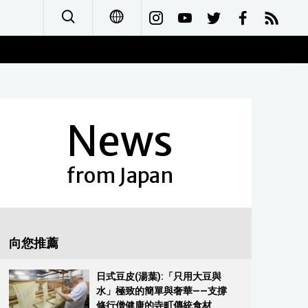
日本語
English
News
简体字
Français
from Japan
Español
العربية
向您推薦
Русский
日式豆皮(湯葉):「只用大豆與
水」極致的簡單與奢華——支撐
修行僧健康的寺町傳統食材