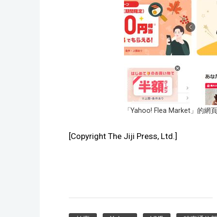
「Yahoo! Flea Market」的網
[Copyright The Jiji Press, Ltd.]