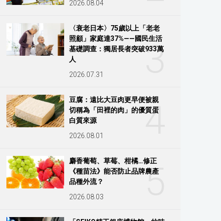
2026.08.04
〈衰老日本〉75歲以上「老老
照顧」家庭達37%——國民生活
3
基礎調查：獨居長者突破933萬
人
2026.07.31
豆腐：遠比大豆肉更早便被親
4
切稱為「田裡的肉」的優質蛋
白質來源
2026.08.01
麝香葡萄、草莓、柑橘…修正
5
《種苗法》能否防止品牌農產
品種外流？
2026.08.03