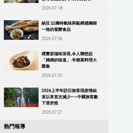
2026.07.18
納豆:以獨特氣味與黏稠感獨樹
一格的發酵食品
2026.07.26
樸實卻滋味深長,令人聯想起
「媽媽的味道」:羊栖菜料理大
匯集
2026.07.25
2026上半年訪日旅客現疫情結
束以來首次減少——中國旅客數
下滑所致
2026.07.27
熱門報導