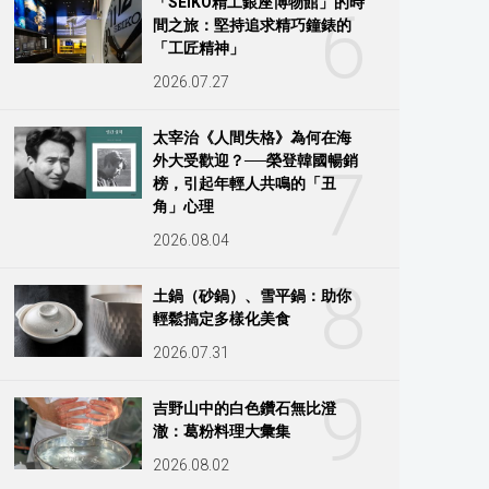
「SEIKO精工銀座博物館」的時
6
間之旅：堅持追求精巧鐘錶的
「工匠精神」
2026.07.27
太宰治《人間失格》為何在海
外大受歡迎？──榮登韓國暢銷
7
榜，引起年輕人共鳴的「丑
角」心理
2026.08.04
8
土鍋（砂鍋）、雪平鍋：助你
輕鬆搞定多樣化美食
2026.07.31
9
吉野山中的白色鑽石無比澄
澈：葛粉料理大彙集
2026.08.02