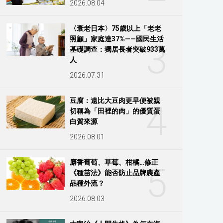
2026.08.04
〈衰老日本〉75歲以上「老老
照顧」家庭達37%——國民生活
3
基礎調查：獨居長者突破933萬
人
2026.07.31
豆腐：遠比大豆肉更早便被親
4
切稱為「田裡的肉」的優質蛋
白質來源
2026.08.01
麝香葡萄、草莓、柑橘…修正
5
《種苗法》能否防止品牌農產
品種外流？
2026.08.03