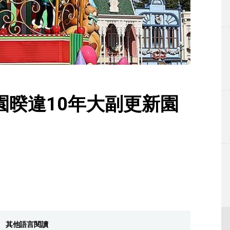
生活
運動
東京
編輯部通知
園暌違10年大副更新園
其他語言閱讀