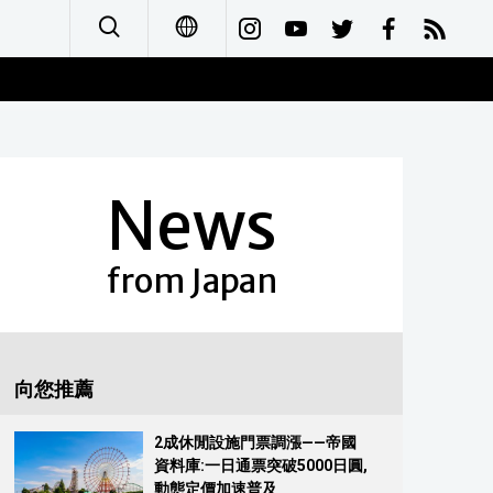
日本語
English
News
简体字
Français
from Japan
Español
العربية
向您推薦
Русский
2成休閒設施門票調漲——帝國
資料庫:一日通票突破5000日圓,
動態定價加速普及