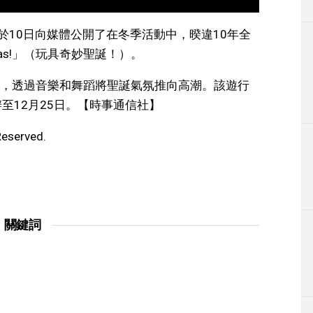
於10日向媒體公開了在冬季活動中，暌違10年全
stmas!」（玩具奇妙聖誕！）。
，透過音樂和舞蹈將聖誕氣氛推向高潮。該遊行
至12月25日。【時事通信社】
Reserved.
關鍵詞