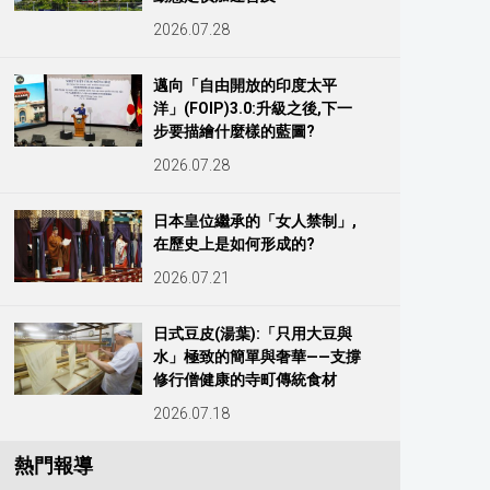
2026.07.28
邁向「自由開放的印度太平
洋」(FOIP)3.0:升級之後,下一
步要描繪什麼樣的藍圖?
2026.07.28
日本皇位繼承的「女人禁制」,
在歷史上是如何形成的?
2026.07.21
日式豆皮(湯葉):「只用大豆與
水」極致的簡單與奢華——支撐
修行僧健康的寺町傳統食材
2026.07.18
熱門報導