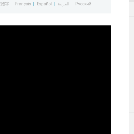
繁體字
Français
Español
العربية
Русский