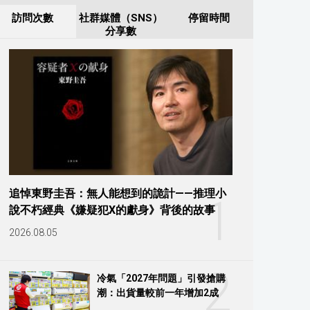
訪問次數
社群媒體（SNS）
停留時間
分享數
追悼東野圭吾：無人能想到的詭計——推理小
1
說不朽經典《嫌疑犯X的獻身》背後的故事
2026.08.05
2
冷氣「2027年問題」引發搶購
潮：出貨量較前一年增加2成