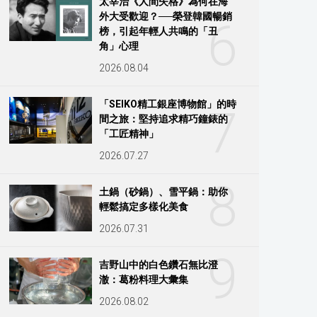
太宰治《人間失格》為何在海
外大受歡迎？──榮登韓國暢銷
6
榜，引起年輕人共鳴的「丑
角」心理
2026.08.04
「SEIKO精工銀座博物館」的時
7
間之旅：堅持追求精巧鐘錶的
「工匠精神」
2026.07.27
8
土鍋（砂鍋）、雪平鍋：助你
輕鬆搞定多樣化美食
2026.07.31
9
吉野山中的白色鑽石無比澄
澈：葛粉料理大彙集
2026.08.02