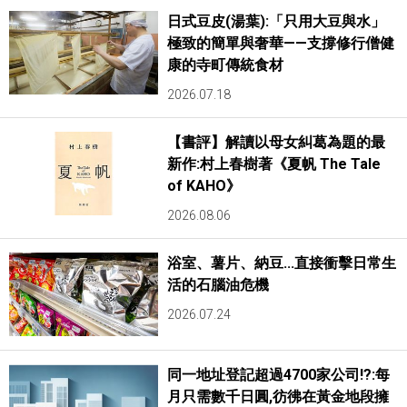
日式豆皮(湯葉):「只用大豆與水」
極致的簡單與奢華——支撐修行僧健
康的寺町傳統食材
2026.07.18
【書評】解讀以母女糾葛為題的最
新作:村上春樹著《夏帆 The Tale
of KAHO》
2026.08.06
浴室、薯片、納豆...直接衝擊日常生
活的石腦油危機
2026.07.24
同一地址登記超過4700家公司!?:每
月只需數千日圓,彷彿在黃金地段擁