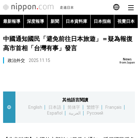
最新報導
深度報導
新聞
日本資料庫
日本指南
視覺日本
日本語
中國通知國民「避免前往日本旅遊」＝疑為報復
English
高市首相「台灣有事」發言
简体字
最新報導
News
政治外交
2025.11.15
from Japan
Français
深度報導
Español
新聞
其他語言閱讀
العربية
English
日本語
简体字
繁體字
Français
日本資料庫
Español
العربية
Русский
Русский
日本指南