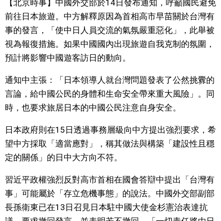
【北京時事】中國外交部於14日發布通知，呼籲國民避免
視覺日本
前往日本旅遊。中方解釋原因為首相高市早苗關於台灣有
事的發言，「使中日人員交流的氣氛嚴重惡化」，此舉被
臺灣香港
視為報復措施。如果中國國內出現旅遊自我克制的氛圍，
預計將影響中國遊客訪日的動向。
更多
通知中主張：「日本領導人就台灣問題發表了公然挑釁的
言論，給中國公民的身體和生命安全帶來重大風險」。同
人物訪談
official SNS
時，也要求旅居日本的中國公民注意自身安全。
日本入門
日本政府則在15日透過事務層級向中方提出強烈要求，希
望中方採取「適當應對」，稱其做法與構築「建設性且穩
政治外交
定的關係」的日中大方向不符。
習近平政權強烈反對高市首相在國會答辯中提出「台灣有
社會
事」可能屬於「存立危機事態」的說法。中國外交部副部
長孫衛東已在13日召見日本駐中國大使金杉憲治表達抗
財經