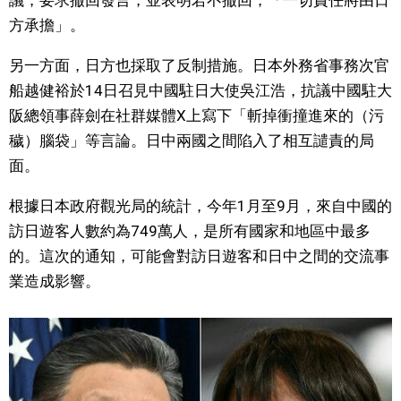
議，要求撤回發言，並表明若不撤回，「一切責任將由日
方承擔」。
文化
另一方面，日方也採取了反制措施。日本外務省事務次官
科學技術
船越健裕於14日召見中國駐日大使吳江浩，抗議中國駐大
阪總領事薛劍在社群媒體X上寫下「斬掉衝撞進來的（污
生活
穢）腦袋」等言論。日中兩國之間陷入了相互譴責的局
面。
運動
根據日本政府觀光局的統計，今年1月至9月，來自中國的
訪日遊客人數約為749萬人，是所有國家和地區中最多
娛樂
的。這次的通知，可能會對訪日遊客和日中之間的交流事
業造成影響。
教育
工作勞動
家庭