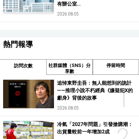
有辦公室...
2026.08.05
熱門報導
社群媒體（SNS）分
停留時間
訪問次數
享數
追悼東野圭吾：無人能想到的詭計
1
——推理小說不朽經典《嫌疑犯X的
獻身》背後的故事
2026.08.05
冷氣「2027年問題」引發搶購潮：
2
出貨量較前一年增加2成