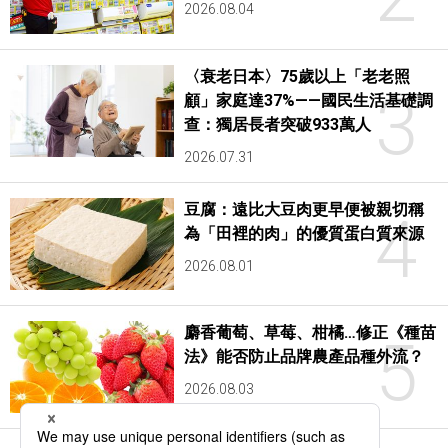
2026.08.04
〈衰老日本〉75歲以上「老老照
3
顧」家庭達37%——國民生活基礎調
查：獨居長者突破933萬人
2026.07.31
豆腐：遠比大豆肉更早便被親切稱
4
為「田裡的肉」的優質蛋白質來源
2026.08.01
麝香葡萄、草莓、柑橘…修正《種苗
5
法》能否防止品牌農產品種外流？
2026.08.03