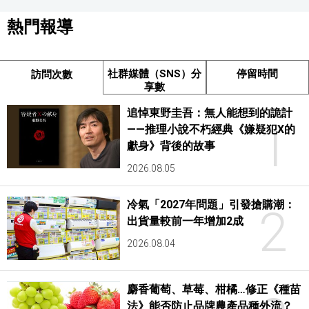
熱門報導
社群媒體（SNS）分
停留時間
訪問次數
享數
追悼東野圭吾：無人能想到的詭計
1
——推理小說不朽經典《嫌疑犯X的
獻身》背後的故事
2026.08.05
冷氣「2027年問題」引發搶購潮：
2
出貨量較前一年增加2成
2026.08.04
麝香葡萄、草莓、柑橘…修正《種苗
法》能否防止品牌農產品種外流？