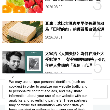
3
2026.08.03
豆腐：遠比大豆肉更早便被親切稱
4
為「田裡的肉」的優質蛋白質來源
2026.08.01
太宰治《人間失格》為何在海外大
5
受歡迎？──榮登韓國暢銷榜，引起
年輕人共鳴的「丑角」心理
2026.08.04
更多