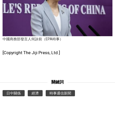
文化
科學技術
生活
中國商務部發言人何詠前（EPA時事）
[Copyright The Jiji Press, Ltd.]
運動
娛樂
關鍵詞
教育
日中關係
經濟
時事通信新聞
工作勞動
家庭