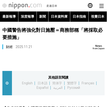
最新報導
深度報導
新聞
日本資料庫
日本指南
視覺日本
日本語
中國警告將強化對日施壓＝商務部稱「將採取必
English
要措施」
简体字
最新報導
News
財經
2025.11.21
from Japan
Français
深度報導
Español
新聞
其他語言閱讀
العربية
English
日本語
简体字
繁體字
Français
日本資料庫
Español
العربية
Русский
Русский
日本指南