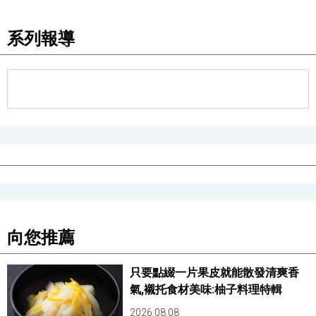
醫療健康
系列報導
語言
東京
編輯部通知
向您推薦
只要點綴一片果皮就能散發清爽香
氣,襯托食材美味:柚子料理特輯
2026.08.08