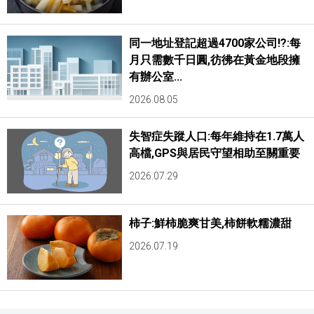
同一地址登記超過4700家公司!?:每
月只需數千日圓,彷彿在黃金地段擁
有辦公室...
2026.08.05
失智症失蹤人口:每年維持在1.7萬人
高檔,GPS與居民守望相助至關重要
2026.07.29
柿子:鮮柿脆爽甘美,柿餅軟糯濃甜
2026.07.19