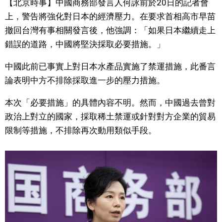
【北京時事】中國商務部發言人何詠前於20日的記者會
視覺日本
上，警告將強化對日本的經濟壓力。在要求首相高市早苗
撤回台灣有事相關發言後，他強調：「如果日本繼續走上
臺灣香港
錯誤的道路，中國將堅決採取必要措施。」
中國此前已事實上對日本水產品實施了禁運措施，此番言
更多
論表明中方不排除採取進一步的壓力措施。
人物訪談
official SNS
本次「必要措施」的具體內容不明。然而，中國過去曾對
政治上對立的國家，採取稀土禁運或針對對方企業的貿易
日本入門
限制等措施，不排除再次動用類似手段。
政治外交
社會
財經