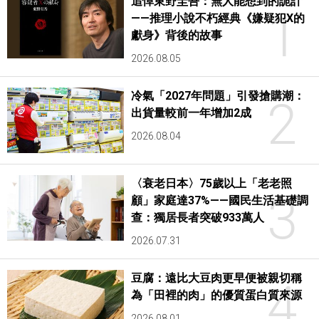
追悼東野圭吾：無人能想到的詭計
1
——推理小說不朽經典《嫌疑犯X的
獻身》背後的故事
2026.08.05
冷氣「2027年問題」引發搶購潮：
2
出貨量較前一年增加2成
2026.08.04
〈衰老日本〉75歲以上「老老照
3
顧」家庭達37%——國民生活基礎調
查：獨居長者突破933萬人
2026.07.31
豆腐：遠比大豆肉更早便被親切稱
4
為「田裡的肉」的優質蛋白質來源
2026.08.01