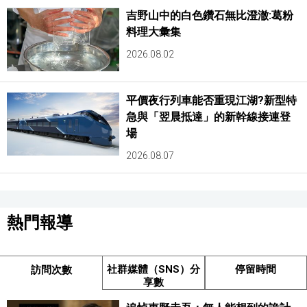
吉野山中的白色鑽石無比澄澈:葛粉
料理大彙集
2026.08.02
平價夜行列車能否重現江湖?新型特
急與「翌晨抵達」的新幹線接連登
場
2026.08.07
熱門報導
社群媒體（SNS）分
停留時間
訪問次數
享數