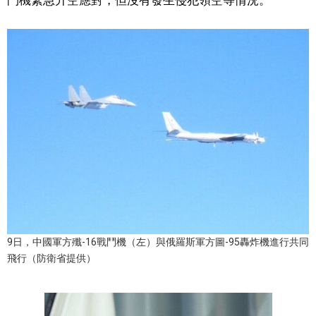
鬥機緊急升空應對，但沒有發生侵犯領空等情況。
文化
科學技術
生活
運動
娛樂
教育
9日，中國軍方殲-16戰鬥機（左）與俄羅斯軍方圖-95轟炸機進行共同
飛行（防衛省提供）
工作勞動
家庭