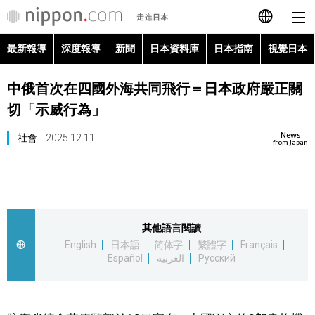
最新報導
深度報導
新聞
日本資料庫
日本指南
視覺日本
日本語
中俄首次在四國外海共同飛行＝日本政府嚴正關
English
切「示威行為」
简体字
最新報導
News
社會
2025.12.11
from Japan
Français
深度報導
Español
新聞
其他語言閱讀
العربية
English
日本語
简体字
繁體字
Français
日本資料庫
Español
العربية
Русский
Русский
日本指南