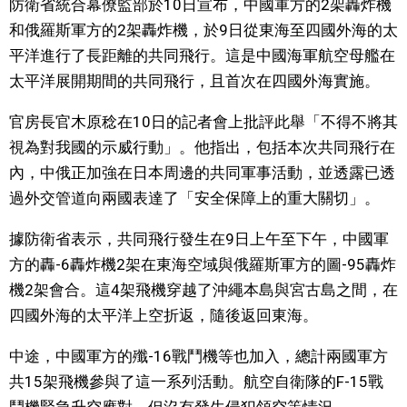
防衛省統合幕僚監部於10日宣布，中國軍方的2架轟炸機
視覺日本
和俄羅斯軍方的2架轟炸機，於9日從東海至四國外海的太
平洋進行了長距離的共同飛行。這是中國海軍航空母艦在
臺灣香港
太平洋展開期間的共同飛行，且首次在四國外海實施。
官房長官木原稔在10日的記者會上批評此舉「不得不將其
更多
視為對我國的示威行動」。他指出，包括本次共同飛行在
內，中俄正加強在日本周邊的共同軍事活動，並透露已透
人物訪談
official SNS
過外交管道向兩國表達了「安全保障上的重大關切」。
日本入門
據防衛省表示，共同飛行發生在9日上午至下午，中國軍
方的轟-6轟炸機2架在東海空域與俄羅斯軍方的圖-95轟炸
政治外交
機2架會合。這4架飛機穿越了沖繩本島與宮古島之間，在
四國外海的太平洋上空折返，隨後返回東海。
社會
中途，中國軍方的殲-16戰鬥機等也加入，總計兩國軍方
共15架飛機參與了這一系列活動。航空自衛隊的F-15戰
財經