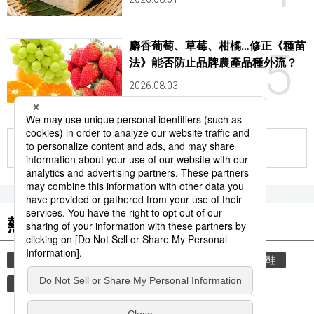
麝香葡萄、草莓、柑橘…修正《種苗
5
法》能否防止品牌農產品種外流？
2026.08.03
更多
熱門關鍵詞
教育
禮儀
禮貌
住宅
玄關
脫鞋
時事通信新聞
觀光旅遊
書訊
文學