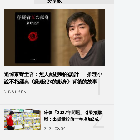
分享數
追悼東野圭吾：無人能想到的詭計——推理小
1
說不朽經典《嫌疑犯X的獻身》背後的故事
2026.08.05
2
冷氣「2027年問題」引發搶購
潮：出貨量較前一年增加2成
2026.08.04