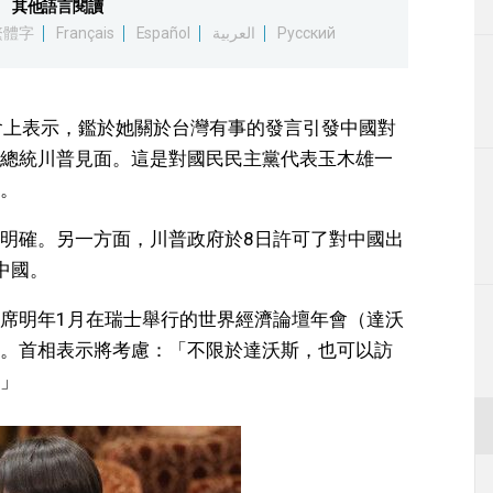
其他語言閱讀
生活
繁體字
Français
Español
العربية
Русский
運動
會上表示，鑑於她關於台灣有事的發言引發中國對
東京
總統川普見面。這是對國民民主黨代表玉木雄一
。
編輯部通知
明確。另一方面，川普政府於8日許可了對中國出
中國。
席明年1月在瑞士舉行的世界經濟論壇年會（達沃
。首相表示將考慮：「不限於達沃斯，也可以訪
」