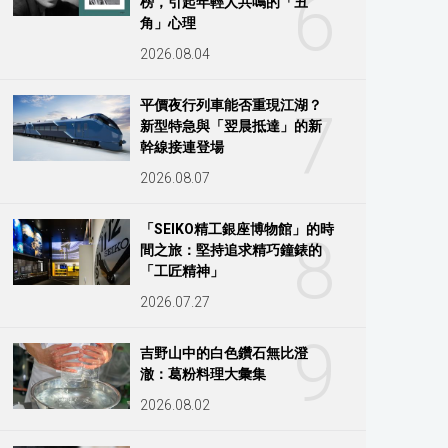
6
榜，引起年輕人共鳴的「丑
角」心理
2026.08.04
平價夜行列車能否重現江湖？
7
新型特急與「翌晨抵達」的新
幹線接連登場
2026.08.07
「SEIKO精工銀座博物館」的時
8
間之旅：堅持追求精巧鐘錶的
「工匠精神」
2026.07.27
9
吉野山中的白色鑽石無比澄
澈：葛粉料理大彙集
2026.08.02