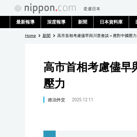
最新報導
深度報導
新聞
日本資料庫
Home
新聞
高市首相考慮儘早與川普會談＝應對中國壓力
高市首相考慮儘早
壓力
政治外交
2025.12.11