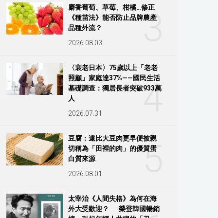
麝香葡萄、草莓、柑橘…修正
3
《種苗法》能否防止品牌農產
品種外流？
2026.08.03
〈衰老日本〉75歲以上「老老
照顧」家庭達37%——國民生活
4
基礎調查：獨居長者突破933萬
人
2026.07.31
豆腐：遠比大豆肉更早便被親
5
切稱為「田裡的肉」的優質蛋
白質來源
2026.08.01
太宰治《人間失格》為何在海
外大受歡迎？──榮登韓國暢銷