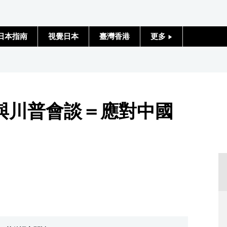
日本指南
視覺日本
臺灣香港
更多
人物訪談
日本入門
與川普會談＝應對中國
政治外交
社會
財經
文化
科學技術