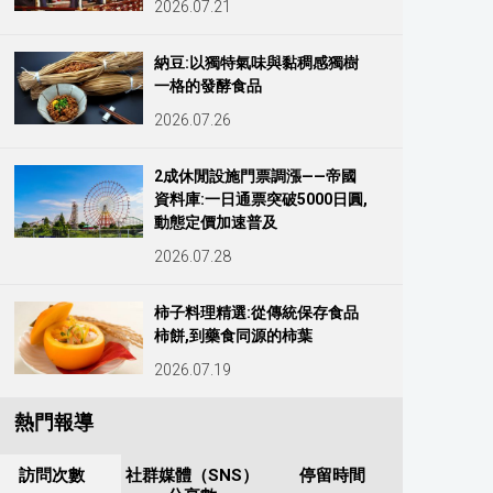
2026.07.21
納豆:以獨特氣味與黏稠感獨樹
一格的發酵食品
2026.07.26
2成休閒設施門票調漲——帝國
資料庫:一日通票突破5000日圓,
動態定價加速普及
2026.07.28
柿子料理精選:從傳統保存食品
柿餅,到藥食同源的柿葉
2026.07.19
熱門報導
訪問次數
社群媒體（SNS）
停留時間