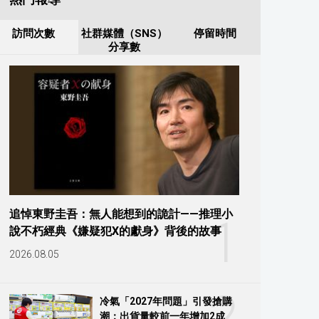
訪問次數
社群媒體（SNS）
停留時間
分享數
追悼東野圭吾：無人能想到的詭計——推理小
1
說不朽經典《嫌疑犯X的獻身》背後的故事
2026.08.05
2
冷氣「2027年問題」引發搶購
潮：出貨量較前一年增加2成