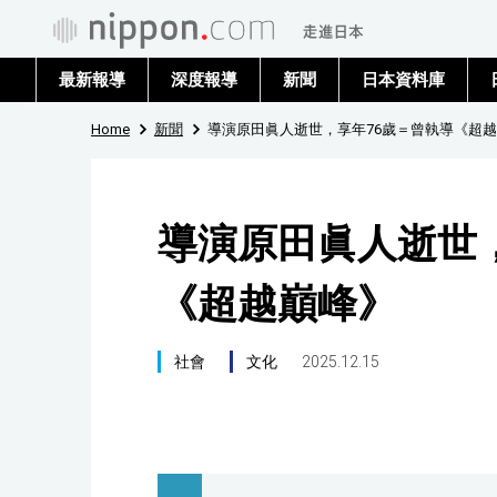
最新報導
深度報導
新聞
日本資料庫
Home
新聞
導演原田眞人逝世，享年76歲＝曾執導《超
導演原田眞人逝世
《超越巔峰》
社會
文化
2025.12.15