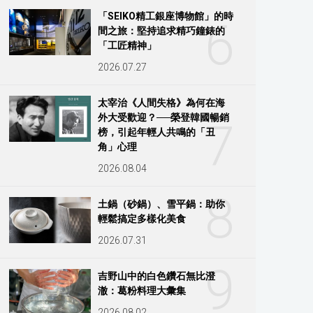
「SEIKO精工銀座博物館」的時
6
間之旅：堅持追求精巧鐘錶的
「工匠精神」
2026.07.27
太宰治《人間失格》為何在海
外大受歡迎？──榮登韓國暢銷
7
榜，引起年輕人共鳴的「丑
角」心理
2026.08.04
8
土鍋（砂鍋）、雪平鍋：助你
輕鬆搞定多樣化美食
2026.07.31
9
吉野山中的白色鑽石無比澄
澈：葛粉料理大彙集
2026.08.02