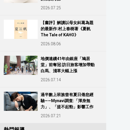
2026.07.25
【書評】解讀以母女糾葛為題
的最新作:村上春樹著《夏帆
The Tale of KAHO》
2026.08.06
地價連續41年由銀座「鳩居
堂」前奪冠:訪日旅客增加帶動
白馬、淺草大幅上漲
2026.07.14
過半數上班族曾有夏日倦怠經
驗——Mynavi調查:「渾身無
力」、「提不起勁」影響工作
2026.07.21
熱門報導