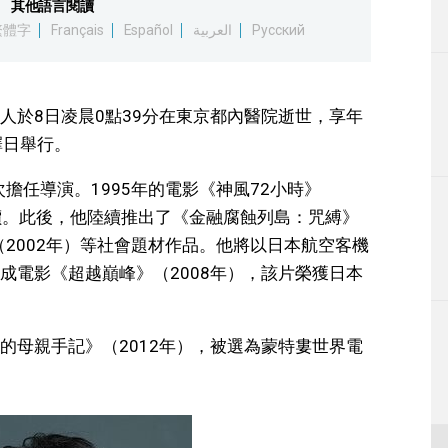
其他語言閱讀
生活
繁體字
Français
Español
العربية
Русский
運動
人於8日凌晨0點39分在東京都內醫院逝世，享年
東京
擇日舉行。
編輯部通知
擔任導演。1995年的電影《神風72小時》
高度評價。此後，他陸續推出了《金融腐蝕列島：咒縛》
（2002年）等社會題材作品。他將以日本航空客機
成電影《超越巔峰》（2008年），該片榮獲日本
的母親手記》（2012年），被選為蒙特婁世界電