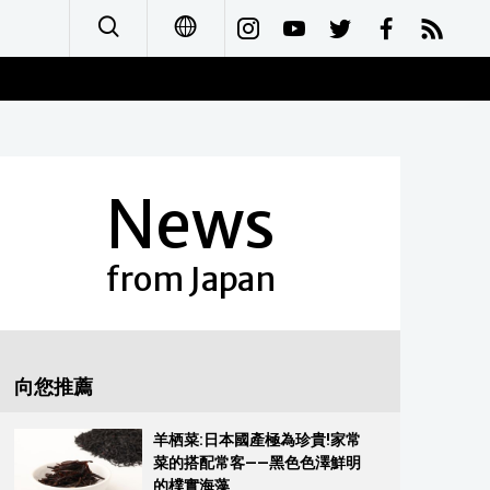
日本語
English
News
简体字
Français
from Japan
Español
العربية
向您推薦
Русский
羊栖菜:日本國產極為珍貴!家常
菜的搭配常客——黑色色澤鮮明
的樸實海藻