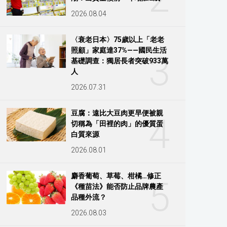
2026.08.04
〈衰老日本〉75歲以上「老老
照顧」家庭達37%——國民生活
3
基礎調查：獨居長者突破933萬
人
2026.07.31
豆腐：遠比大豆肉更早便被親
4
切稱為「田裡的肉」的優質蛋
白質來源
2026.08.01
麝香葡萄、草莓、柑橘…修正
5
《種苗法》能否防止品牌農產
品種外流？
2026.08.03