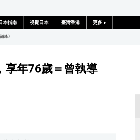
日本指南
視覺日本
臺灣香港
更多
人物訪談
越巔峰》
日本入門
，享年76歲＝曾執導
政治外交
社會
財經
文化
科學技術