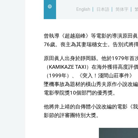
English
日本語
简体字
曾執導《超越巔峰》等電影的導演原田眞
76歲。喪主為其妻瑞穗女士。告別式將
原田眞人出身於靜岡縣。他於1979年首次
（KAMIKAZE TAXI）在海外獲得
（1999年）、《突入！淺間山莊事件》
墜機事故為題材的橫山秀夫原作小說改編
電影學院獎10個部門的優秀獎。
他將井上靖的自傳體小說改編的電影《我
影節的評審團特別大獎。