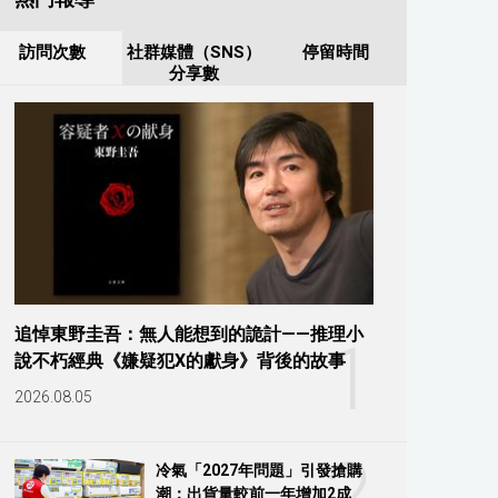
訪問次數
社群媒體（SNS）
停留時間
分享數
追悼東野圭吾：無人能想到的詭計——推理小
1
說不朽經典《嫌疑犯X的獻身》背後的故事
2026.08.05
2
冷氣「2027年問題」引發搶購
潮：出貨量較前一年增加2成