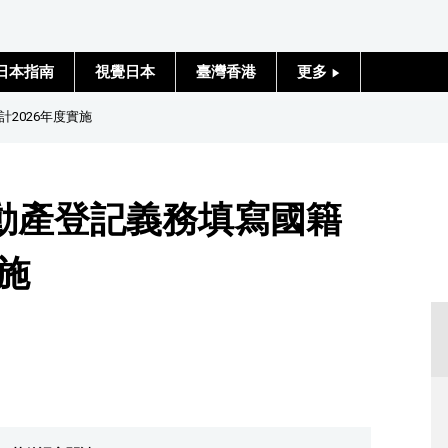
日本指南
視覺日本
臺灣香港
更多
人物訪談
2026年度實施
日本入門
動產登記義務填寫國籍
政治外交
施
社會
財經
文化
科學技術