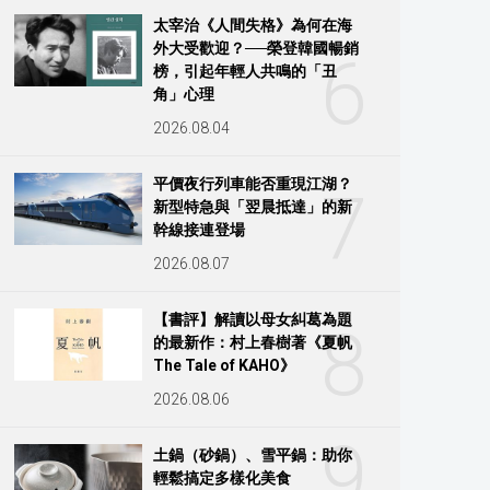
太宰治《人間失格》為何在海
外大受歡迎？──榮登韓國暢銷
6
榜，引起年輕人共鳴的「丑
角」心理
2026.08.04
平價夜行列車能否重現江湖？
7
新型特急與「翌晨抵達」的新
幹線接連登場
2026.08.07
【書評】解讀以母女糾葛為題
8
的最新作：村上春樹著《夏帆
The Tale of KAHO》
2026.08.06
9
土鍋（砂鍋）、雪平鍋：助你
輕鬆搞定多樣化美食