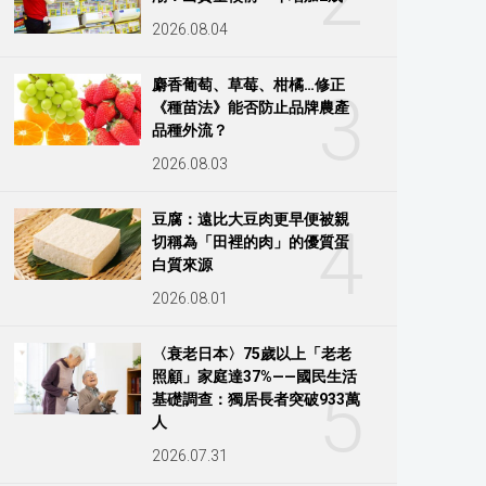
2026.08.04
麝香葡萄、草莓、柑橘…修正
3
《種苗法》能否防止品牌農產
品種外流？
2026.08.03
豆腐：遠比大豆肉更早便被親
4
切稱為「田裡的肉」的優質蛋
白質來源
2026.08.01
〈衰老日本〉75歲以上「老老
照顧」家庭達37%——國民生活
5
基礎調查：獨居長者突破933萬
人
2026.07.31