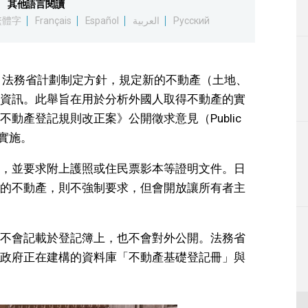
其他語言閱讀
生活
繁體字
Français
Español
العربية
Русский
運動
，法務省計劃制定方針，規定新的不動產（土地、
東京
資訊。此舉旨在用於分析外國人取得不動產的實
動產登記規則改正案》公開徵求意見（Public
編輯部通知
始實施。
，並要求附上護照或住民票影本等證明文件。日
的不動產，則不強制要求，但會開放讓所有者主
不會記載於登記簿上，也不會對外公開。法務省
政府正在建構的資料庫「不動產基礎登記冊」與