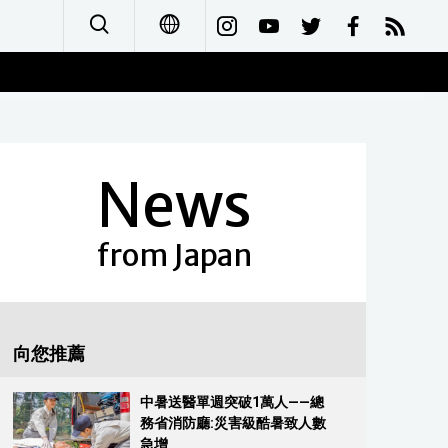
日本語
English
News
简体字
Français
from Japan
Español
العربية
向您推薦
Русский
中暑送醫單週突破1萬人——總
務省消防廳:災害級酷暑致人數
急增