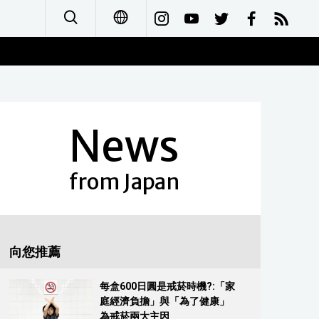
日本語
English
News
简体字
Français
from Japan
Español
العربية
向您推薦
Русский
每盒600日圓是戒菸時機?:「家
庭經濟負擔」與「為了健康」
為戒菸兩大主因