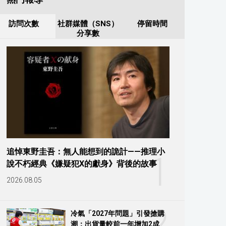
訪問次數
社群媒體（SNS）
停留時間
分享數
追悼東野圭吾：無人能想到的詭計——推理小
1
說不朽經典《嫌疑犯X的獻身》背後的故事
2026.08.05
2
冷氣「2027年問題」引發搶購
潮：出貨量較前一年增加2成