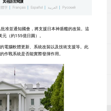
其他語言閱讀
生活
繁體字
Français
Español
العربية
Русский
運動
已批准並通知國會，將支援日本神盾艦的改裝。這
東京
元（約155億日圓）。
編輯部通知
的電腦軟體更新、系統改裝以及技術支援等。此
的作戰系統是否能實際發揮作用。