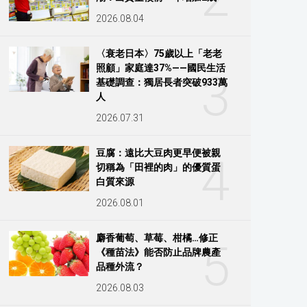
2026.08.04
〈衰老日本〉75歲以上「老老
照顧」家庭達37%——國民生活
3
基礎調查：獨居長者突破933萬
人
2026.07.31
豆腐：遠比大豆肉更早便被親
4
切稱為「田裡的肉」的優質蛋
白質來源
2026.08.01
麝香葡萄、草莓、柑橘…修正
5
《種苗法》能否防止品牌農產
品種外流？
2026.08.03