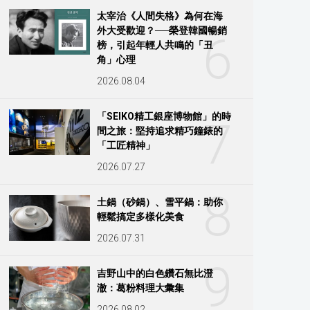
太宰治《人間失格》為何在海
外大受歡迎？──榮登韓國暢銷
6
榜，引起年輕人共鳴的「丑
角」心理
2026.08.04
「SEIKO精工銀座博物館」的時
7
間之旅：堅持追求精巧鐘錶的
「工匠精神」
2026.07.27
8
土鍋（砂鍋）、雪平鍋：助你
輕鬆搞定多樣化美食
2026.07.31
9
吉野山中的白色鑽石無比澄
澈：葛粉料理大彙集
2026.08.02