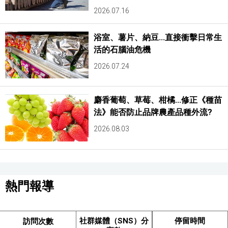
2026.07.16
浴室、薯片、納豆...直接衝擊日常生
活的石腦油危機
2026.07.24
麝香葡萄、草莓、柑橘...修正《種苗
法》能否防止品牌農產品種外流?
2026.08.03
熱門報導
社群媒體（SNS）分
停留時間
訪問次數