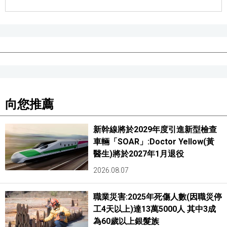
醫療健康
語言
東京
向您推薦
編輯部通知
新幹線將於2029年度引進新型檢查
車輛「SOAR」:Doctor Yellow(黃
醫生)將於2027年1月退役
2026.08.07
職業災害:2025年死傷人數(因職災停
工4天以上)達13萬5000人 其中3成
為60歲以上銀髮族