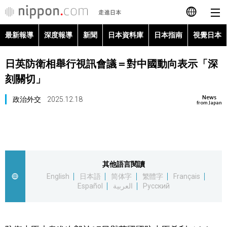
最新報導
深度報導
新聞
日本資料庫
日本指南
視覺日本
日本語
日英防衛相舉行視訊會議＝對中國動向表示「深
English
刻關切」
简体字
最新報導
News
政治外交
2025.12.18
from Japan
Français
深度報導
Español
新聞
其他語言閱讀
العربية
English
日本語
简体字
繁體字
Français
日本資料庫
Español
العربية
Русский
Русский
日本指南