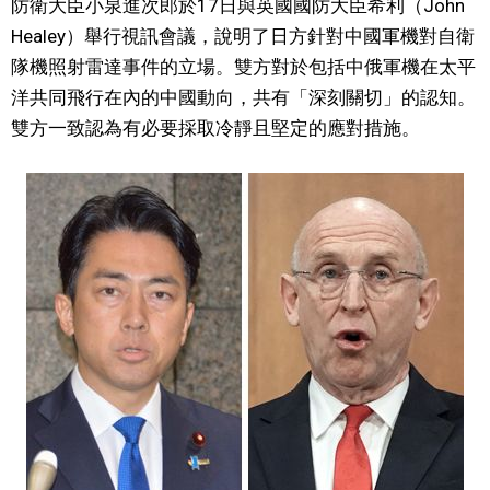
防衛大臣小泉進次郎於17日與英國國防大臣希利（John
視覺日本
Healey）舉行視訊會議，說明了日方針對中國軍機對自衛
隊機照射雷達事件的立場。雙方對於包括中俄軍機在太平
臺灣香港
洋共同飛行在內的中國動向，共有「深刻關切」的認知。
雙方一致認為有必要採取冷靜且堅定的應對措施。
更多
人物訪談
official SNS
日本入門
政治外交
社會
財經