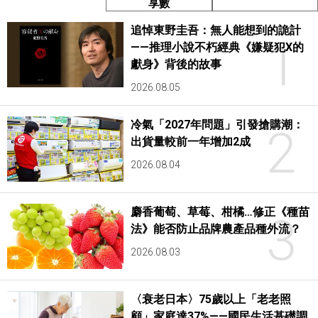
享數
追悼東野圭吾：無人能想到的詭計
1
——推理小說不朽經典《嫌疑犯X的
獻身》背後的故事
2026.08.05
冷氣「2027年問題」引發搶購潮：
2
出貨量較前一年增加2成
2026.08.04
麝香葡萄、草莓、柑橘…修正《種苗
3
法》能否防止品牌農產品種外流？
2026.08.03
〈衰老日本〉75歲以上「老老照
顧」家庭達37%——國民生活基礎調