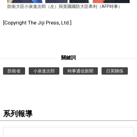
防衛大臣小泉進次郎（左）與英國國防大臣希利（AFP時事）
文化
[Copyright The Jiji Press, Ltd.]
科學技術
生活
關鍵詞
運動
防衛省
小泉進次郎
時事通信新聞
日英關係
娛樂
教育
系列報導
工作勞動
家庭