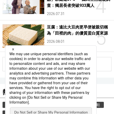
4
查：獨居長者突破933萬人
2026.07.31
豆腐：遠比大豆肉更早便被親切稱
5
為「田裡的肉」的優質蛋白質來源
2026.08.01
更多
熱門關鍵詞
教育
禮儀
禮貌
住宅
玄關
脫鞋
觀光
旅遊
觀光旅遊
鐵路