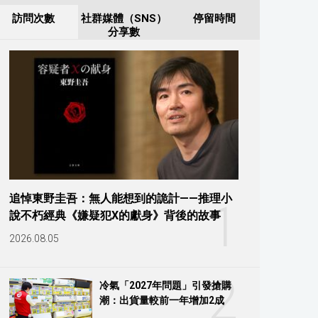
訪問次數
社群媒體（SNS）
停留時間
分享數
追悼東野圭吾：無人能想到的詭計——推理小
1
說不朽經典《嫌疑犯X的獻身》背後的故事
2026.08.05
2
冷氣「2027年問題」引發搶購
潮：出貨量較前一年增加2成