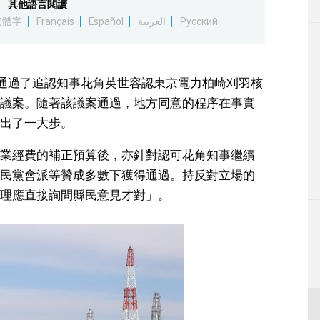
其他語言閱讀
生活
繁體字
Français
Español
العربية
Русский
運動
，通過了追認知事花角英世容認東京電力柏崎刈羽核
東京
議案。隨著該議案通過，地方同意的程序在事實
出了一大步。
編輯部通知
業經費的補正預算後，亦針對認可花角知事繼續
民黨會派等贊成多數下獲得通過。持反對立場的
理應直接詢問縣民意見才對」。