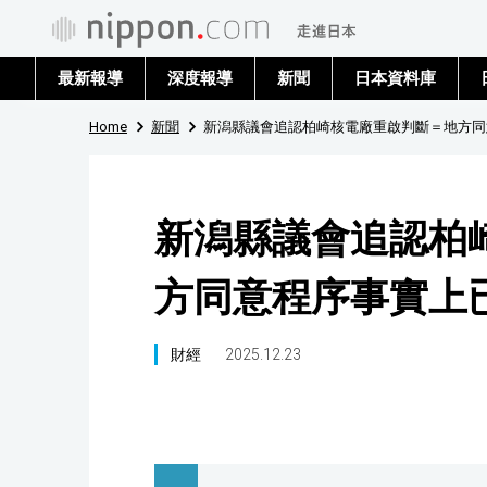
最新報導
深度報導
新聞
日本資料庫
Home
新聞
新潟縣議會追認柏崎核電廠重啟判斷＝地方同
新潟縣議會追認柏
方同意程序事實上
財經
2025.12.23