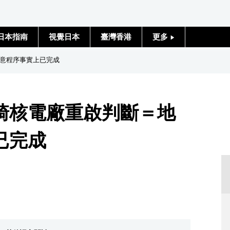
日本指南
視覺日本
臺灣香港
更多
人物訪談
意程序事實上已完成
日本入門
崎核電廠重啟判斷＝地
政治外交
已完成
社會
財經
文化
科學技術