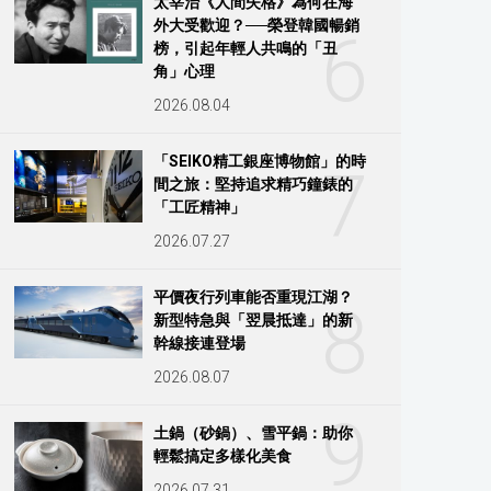
太宰治《人間失格》為何在海
外大受歡迎？──榮登韓國暢銷
6
榜，引起年輕人共鳴的「丑
角」心理
2026.08.04
「SEIKO精工銀座博物館」的時
7
間之旅：堅持追求精巧鐘錶的
「工匠精神」
2026.07.27
平價夜行列車能否重現江湖？
8
新型特急與「翌晨抵達」的新
幹線接連登場
2026.08.07
9
土鍋（砂鍋）、雪平鍋：助你
輕鬆搞定多樣化美食
2026.07.31