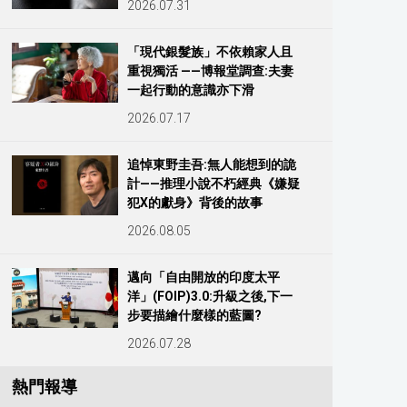
2026.07.31
「現代銀髮族」不依賴家人且
重視獨活 ——博報堂調查:夫妻
一起行動的意識亦下滑
2026.07.17
追悼東野圭吾:無人能想到的詭
計——推理小說不朽經典《嫌疑
犯X的獻身》背後的故事
2026.08.05
邁向「自由開放的印度太平
洋」(FOIP)3.0:升級之後,下一
步要描繪什麼樣的藍圖?
2026.07.28
熱門報導