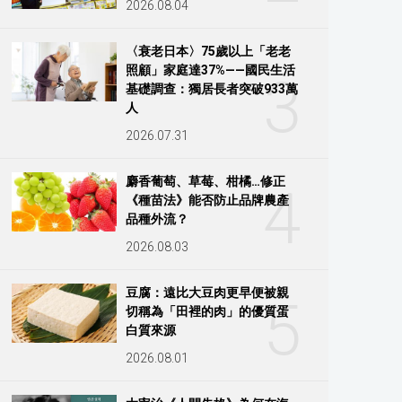
2026.08.04
〈衰老日本〉75歲以上「老老
照顧」家庭達37%——國民生活
3
基礎調查：獨居長者突破933萬
人
2026.07.31
麝香葡萄、草莓、柑橘…修正
4
《種苗法》能否防止品牌農產
品種外流？
2026.08.03
豆腐：遠比大豆肉更早便被親
5
切稱為「田裡的肉」的優質蛋
白質來源
2026.08.01