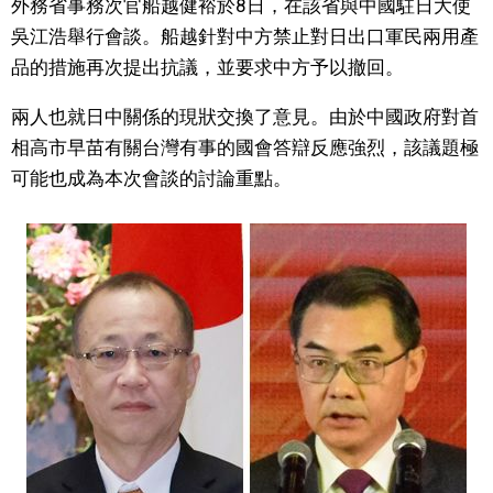
外務省事務次官船越健裕於8日，在該省與中國駐日大使
視覺日本
吳江浩舉行會談。船越針對中方禁止對日出口軍民兩用產
品的措施再次提出抗議，並要求中方予以撤回。
臺灣香港
兩人也就日中關係的現狀交換了意見。由於中國政府對首
相高市早苗有關台灣有事的國會答辯反應強烈，該議題極
更多
可能也成為本次會談的討論重點。
人物訪談
official SNS
日本入門
政治外交
社會
財經