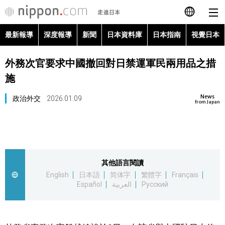
最新報導
深度報導
新聞
日本資料庫
日本指南
視覺日本
日本語
外務次官要求中國撤回對日禁運軍民兩用品之措
English
施
简体字
最新報導
News
政治外交
2026.01.09
from Japan
Français
深度報導
Español
新聞
其他語言閱讀
العربية
English
日本語
简体字
繁體字
Français
日本資料庫
Español
العربية
Русский
Русский
日本指南