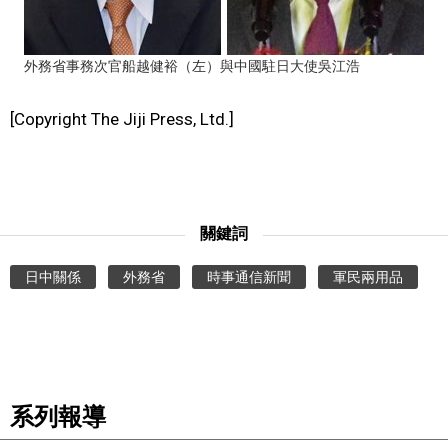
文化
外務省事務次官船越健裕（左）與中國駐日大使吳江浩
科學技術
[Copyright The Jiji Press, Ltd.]
生活
運動
關鍵詞
娛樂
日中關係
外務省
時事通信新聞
軍民兩用品
教育
工作勞動
系列報導
家庭