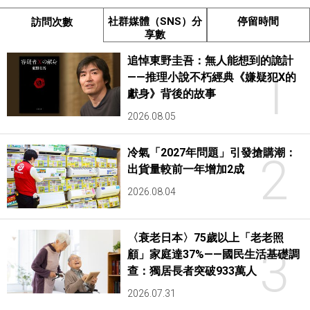
社群媒體（SNS）分
停留時間
訪問次數
享數
追悼東野圭吾：無人能想到的詭計
1
——推理小說不朽經典《嫌疑犯X的
獻身》背後的故事
2026.08.05
冷氣「2027年問題」引發搶購潮：
2
出貨量較前一年增加2成
2026.08.04
〈衰老日本〉75歲以上「老老照
3
顧」家庭達37%——國民生活基礎調
查：獨居長者突破933萬人
2026.07.31