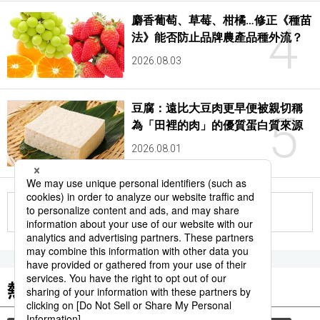
麝香葡萄、草莓、柑橘…修正《種苗
4
法》能否防止品牌農產品種外流？
2026.08.03
豆腐：遠比大豆肉更早便被親切稱
5
為「田裡的肉」的優質蛋白質來源
2026.08.01
更多
熱門關鍵詞