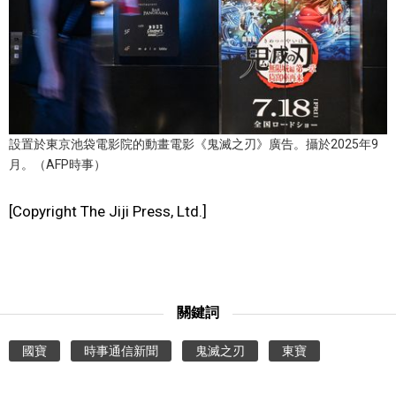
文化
科學技術
生活
設置於東京池袋電影院的動畫電影《鬼滅之刃》廣告。攝於2025年9
月。（AFP時事）
運動
[Copyright The Jiji Press, Ltd.]
娛樂
教育
關鍵詞
工作勞動
國寶
時事通信新聞
鬼滅之刃
東寶
家庭