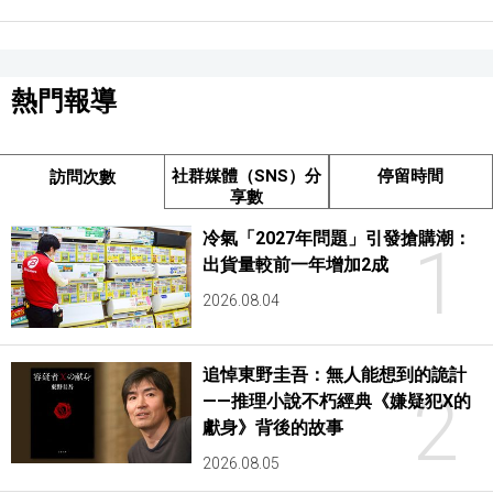
熱門報導
社群媒體（SNS）分
停留時間
訪問次數
享數
冷氣「2027年問題」引發搶購潮：
1
出貨量較前一年增加2成
2026.08.04
追悼東野圭吾：無人能想到的詭計
2
——推理小說不朽經典《嫌疑犯X的
獻身》背後的故事
2026.08.05