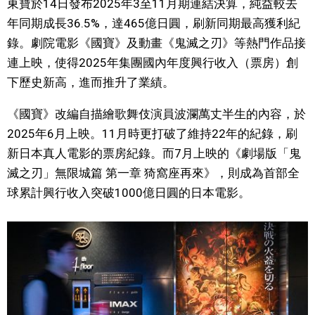
東寶於14日發布2025年3至11月期連結決算，純益較去
視覺日本
年同期成長36.5%，達465億日圓，刷新同期最高獲利紀
錄。劇院電影《國寶》及動畫《鬼滅之刃》等熱門作品接
臺灣香港
連上映，使得2025年集團國內年度興行收入（票房）創
下歷史新高，進而推升了業績。
更多
《國寶》改編自描繪歌舞伎演員波瀾萬丈半生的內容，於
2025年6月上映。11月時更打破了維持22年的紀錄，刷
人物訪談
official SNS
新日本真人電影的票房紀錄。而7月上映的《劇場版「鬼
滅之刃」無限城篇 第一章 猗窩座再來》，則成為首部全
日本入門
球累計興行收入突破1000億日圓的日本電影。
政治外交
社會
財經