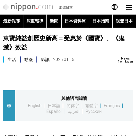
最新報導
深度報導
新聞
日本資料庫
日本指南
視覺日本
日本語
東寶純益創歷史新高＝受惠於《國寶》、《鬼
English
滅》效益
简体字
最新報導
News
生活
動漫
影訊
2026.01.15
from Japan
Français
深度報導
Español
新聞
其他語言閱讀
العربية
English
日本語
简体字
繁體字
Français
日本資料庫
Español
العربية
Русский
Русский
日本指南