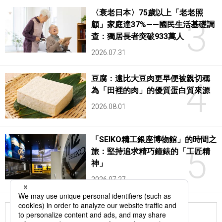
〈衰老日本〉75歲以上「老老照
3
顧」家庭達37%——國民生活基礎調
查：獨居長者突破933萬人
2026.07.31
豆腐：遠比大豆肉更早便被親切稱
4
為「田裡的肉」的優質蛋白質來源
2026.08.01
「SEIKO精工銀座博物館」的時間之
5
旅：堅持追求精巧鐘錶的「工匠精
神」
2026.07.27
更多