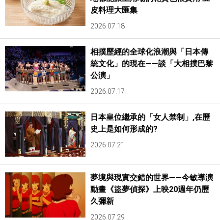
皮料理大匯集
2026.07.18
相撲歷經的全球化浪潮與「日本傳
統文化」的現在——談「大相撲巴黎
公演」
2026.07.17
日本皇位繼承的「女人禁制」,在歷
史上是如何形成的?
2026.07.21
夢境與現實交錯的世界——今敏導演
動畫《盜夢偵探》上映20週年仍歷
久彌新
2026.07.29