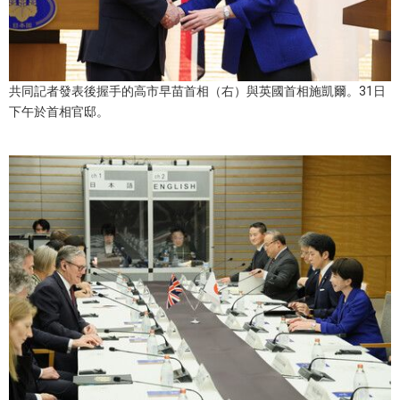
醫療健康
語言
共同記者發表後握手的高市早苗首相（右）與英國首相施凱爾。31日
下午於首相官邸。
東京
編輯部通知