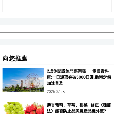
向您推薦
2成休閒設施門票調漲——帝國資料
庫:一日通票突破5000日圓,動態定價
加速普及
2026.07.28
麝香葡萄、草莓、柑橘...修正《種苗
法》能否防止品牌農產品種外流?