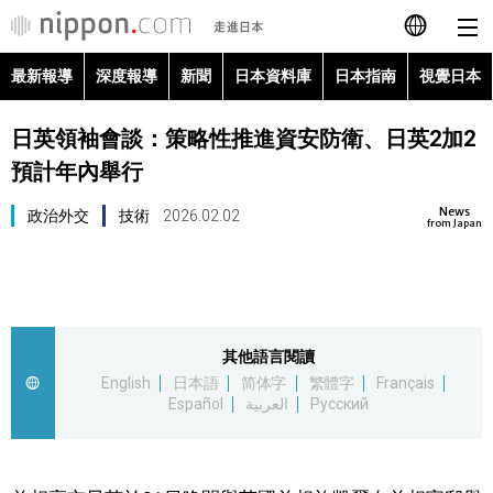
最新報導
深度報導
新聞
日本資料庫
日本指南
視覺日本
日本語
日英領袖會談：策略性推進資安防衛、日英2加2
English
預計年內舉行
简体字
最新報導
News
政治外交
技術
2026.02.02
from Japan
Français
深度報導
Español
新聞
其他語言閱讀
العربية
English
日本語
简体字
繁體字
Français
日本資料庫
Español
العربية
Русский
Русский
日本指南