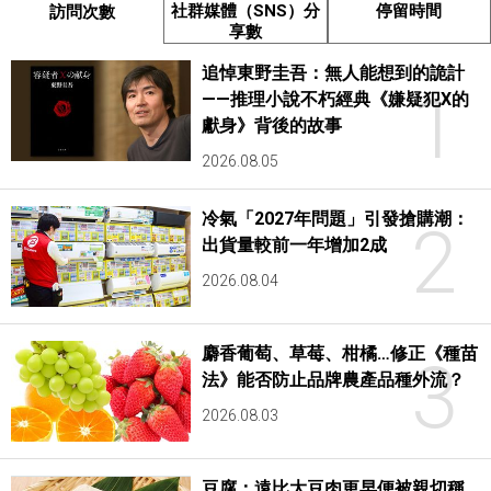
社群媒體（SNS）分
停留時間
訪問次數
享數
追悼東野圭吾：無人能想到的詭計
1
——推理小說不朽經典《嫌疑犯X的
獻身》背後的故事
2026.08.05
冷氣「2027年問題」引發搶購潮：
2
出貨量較前一年增加2成
2026.08.04
麝香葡萄、草莓、柑橘…修正《種苗
3
法》能否防止品牌農產品種外流？
2026.08.03
豆腐：遠比大豆肉更早便被親切稱