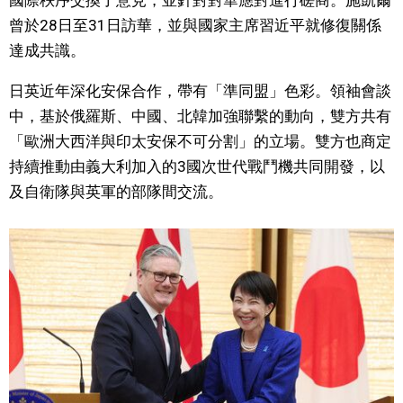
國際秩序交換了意見，並針對對華應對進行磋商。施凱爾
曾於28日至31日訪華，並與國家主席習近平就修復關係
文化
達成共識。
科學技術
日英近年深化安保合作，帶有「準同盟」色彩。領袖會談
中，基於俄羅斯、中國、北韓加強聯繫的動向，雙方共有
生活
「歐洲大西洋與印太安保不可分割」的立場。雙方也商定
持續推動由義大利加入的3國次世代戰鬥機共同開發，以
運動
及自衛隊與英軍的部隊間交流。
娛樂
教育
工作勞動
家庭