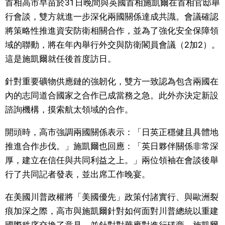
首相高市早苗於31日晚間與英國首相施凱爾在首相官邸舉
視覺日本
行會談，雙方就進一步深化兩國關係達成共識。會議確認
將策略性推進資安防衛相關合作，並為了強化安全保障領
臺灣香港
域的聯動，將在年內舉行外交與防衛閣員會議（2加2）。
這是施凱爾就任後首度訪日。
更多
針對重要礦物供應鏈的強韌化，雙方一致認為包含兩國在
內的志同道合國家之合作已成當務之急。此外亦決定新設
人物訪談
official SNS
諮詢機構，摸索航太領域的合作。
日本入門
開頭時，高市強調兩國關係表示：「日英正穩健且具體地
推進合作步伐。」施凱爾也回應：「英日夥伴關係非常深
政治外交
厚，建立在信任與共同利益之上。」兩位領袖在會談後舉
行了共同記者發表，並出席工作晚宴。
社會
在美國川普政權將「美國優先」政策付諸實行、與歐洲裂
痕加深之際，高市與施凱爾針對如何面對川普總統以重建
財經