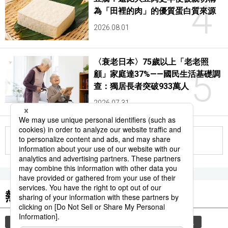
4
為「田裡的肉」的優質蛋白質來源
2026.08.01
〈衰老日本〉75歲以上「老老照
5
顧」家庭達37%——國民生活基礎調
查：獨居長者突破933萬人
2026.07.31
更多
熱門關鍵詞
教育
時事通信新聞
禮儀
住宅
禮貌