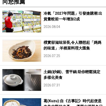
向您推薦
冷氣「2027年問題」引發搶購潮:出
貨量較前一年增加2成
2026.08.04
樸實卻滋味深長,令人聯想起「媽媽
的味道」:羊栖菜料理大匯集
2026.07.25
土鍋(砂鍋)、雪平鍋:助你輕鬆搞定
多樣化美食
2026.07.31
葛(Kuzu):自《古事記》時代起便是