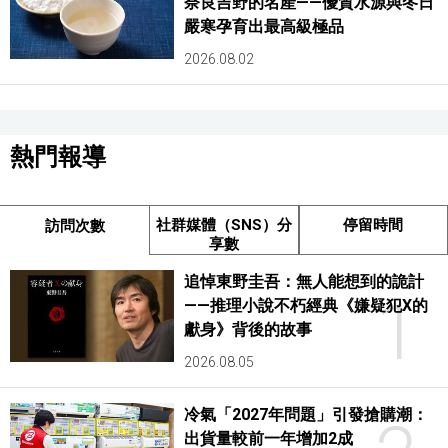
奈良吉野的名產——優質水源與冬日
嚴寒孕育出最高級極品
2026.08.02
熱門報導
社群媒體（SNS）分
停留時間
訪問次數
享數
追悼東野圭吾：無人能想到的詭計
1
——推理小說不朽經典《嫌疑犯X的
獻身》背後的故事
2026.08.05
冷氣「2027年問題」引發搶購潮：
出貨量較前一年增加2成