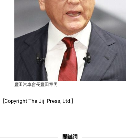
文化
科學技術
生活
運動
娛樂
豐田汽車會長豐田章男
教育
[Copyright The Jiji Press, Ltd.]
工作勞動
家庭
關鍵詞