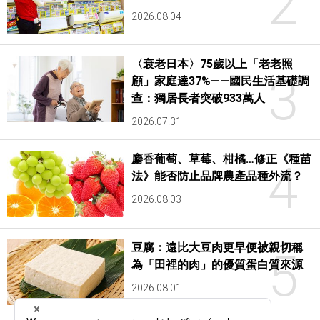
2
2026.08.04
〈衰老日本〉75歲以上「老老照
3
顧」家庭達37%——國民生活基礎調
查：獨居長者突破933萬人
2026.07.31
麝香葡萄、草莓、柑橘…修正《種苗
4
法》能否防止品牌農產品種外流？
2026.08.03
豆腐：遠比大豆肉更早便被親切稱
5
為「田裡的肉」的優質蛋白質來源
2026.08.01