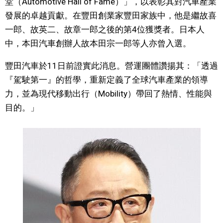
堂（Automotive Hall of Fame）」，以表彰其對汽車產業
視覺日本
發展的卓越貢獻。在豐田創業家豐田家族中，他是繼故喜
一郎、故英二、故章一郎之後的第4位獲獎者。日本人
臺灣香港
中，本田汽車創辦人故本田宗一郎等人亦曾入選。
豐田汽車於11日前證實此消息。營運團體讚揚其：「透過
更多
『駕駛第一』的哲學，重新定義了全球汽車產業的領導
力，並為現代移動出行（Mobility）帶回了熱情、性能與
人物訪談
official SNS
目的。」
日本入門
政治外交
社會
財經