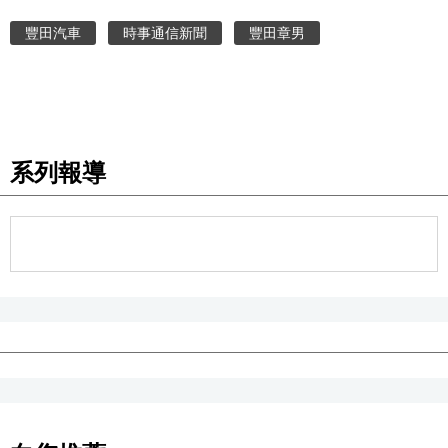
豐田汽車
時事通信新聞
豐田章男
醫療健康
語言
東京
系列報導
編輯部通知