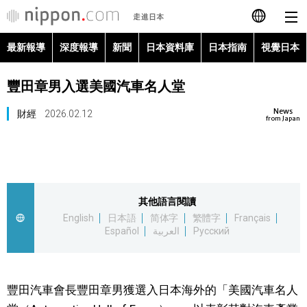
最新報導
深度報導
新聞
日本資料庫
日本指南
視覺日本
日本語
豐田章男入選美國汽車名人堂
English
News
財經
2026.02.12
简体字
from Japan
最新報導
Français
深度報導
Español
其他語言閱讀
新聞
English
日本語
简体字
繁體字
Français
العربية
Español
العربية
Русский
日本資料庫
Русский
日本指南
豐田汽車會長豐田章男獲選入日本海外的「美國汽車名人