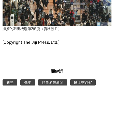
文化
科學技術
擁擠的羽田機場第2航廈（資料照片）
生活
[Copyright The Jiji Press, Ltd.]
運動
娛樂
關鍵詞
教育
觀光
機場
時事通信新聞
國土交通省
工作勞動
家庭