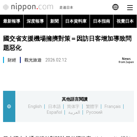
最新報導
深度報導
新聞
日本資料庫
日本指南
視覺日本
日本語
國交省支援機場擁擠對策＝因訪日客增加導致問
English
題惡化
简体字
最新報導
News
財經
觀光旅遊
2026.02.12
from Japan
Français
深度報導
Español
新聞
其他語言閱讀
العربية
English
日本語
简体字
繁體字
Français
日本資料庫
Español
العربية
Русский
Русский
日本指南