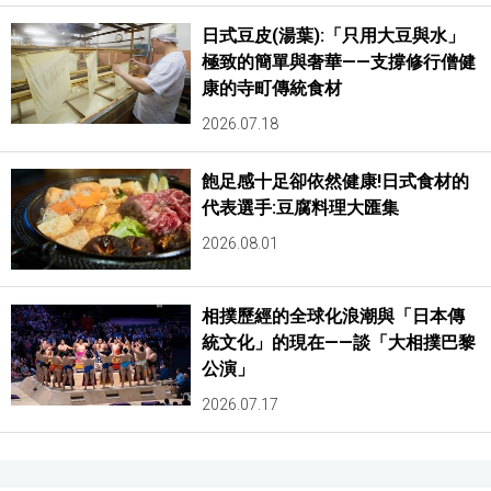
日式豆皮(湯葉):「只用大豆與水」
極致的簡單與奢華——支撐修行僧健
康的寺町傳統食材
2026.07.18
飽足感十足卻依然健康!日式食材的
代表選手:豆腐料理大匯集
2026.08.01
相撲歷經的全球化浪潮與「日本傳
統文化」的現在——談「大相撲巴黎
公演」
2026.07.17