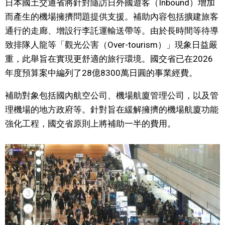
日本國土交通省將針對隨訪日外國遊客（Inbound）增加
視覺日本
而產生的機場擁擠問題提供支援。補助內容包括擴建旅客
通行的走廊、增設行李託運輸送帶等。由於長時間等待導
臺灣香港
致排隊人龍等「觀光公害（Over-tourism）」現象日益嚴
重，此舉旨在實現更舒適的旅行環境。國交省已在2026
更多
年度預算案中編列了28億8300萬日圓的事業經費。
補助對象包括國內航空公司、機場航廈管理公司，以及管
人物訪談
official SNS
理機場的地方政府等。針對旨在緩解擁擠的機場航廈功能
強化工程，國交省原則上將補助一半的費用。
日本入門
政治外交
社會
財經