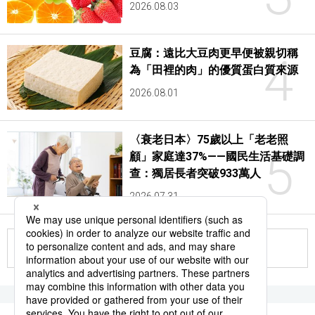
2026.08.03
豆腐：遠比大豆肉更早便被親切稱
4
為「田裡的肉」的優質蛋白質來源
2026.08.01
〈衰老日本〉75歲以上「老老照
5
顧」家庭達37%——國民生活基礎調
查：獨居長者突破933萬人
2026.07.31
更多