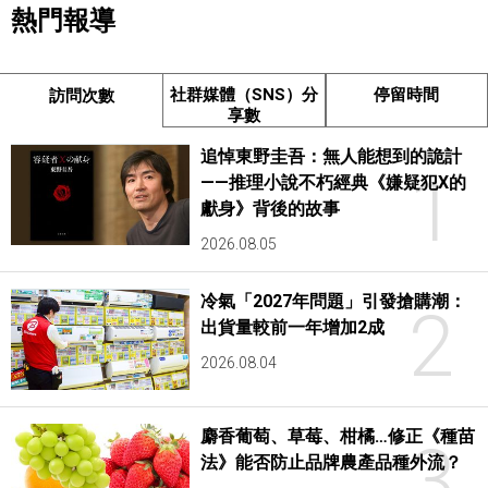
熱門報導
社群媒體（SNS）分
停留時間
訪問次數
享數
追悼東野圭吾：無人能想到的詭計
1
——推理小說不朽經典《嫌疑犯X的
獻身》背後的故事
2026.08.05
冷氣「2027年問題」引發搶購潮：
2
出貨量較前一年增加2成
2026.08.04
麝香葡萄、草莓、柑橘…修正《種苗
3
法》能否防止品牌農產品種外流？