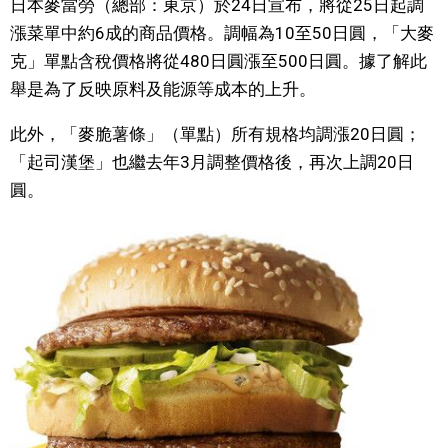
日本麥當勞（總部：東京）於24日宣布，將從25日起調
視覺日本
漲菜單中約6成的商品價格。調幅為10至50日圓，「大麥
克」單點含稅價格將從480日圓漲至500日圓。據了解此
臺灣香港
舉是為了反映原料及能源等成本的上升。
此外，「麥脆薯條」（單點）所有規格均調漲20日圓；
更多
「起司漢堡」也繼去年3月調整價格後，再次上調20日
圓。
人物訪談
official SNS
日本入門
政治外交
社會
財經