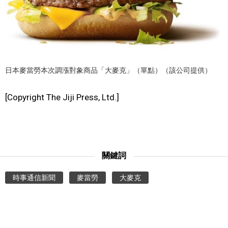
文化
科學技術
日本麥當勞本次調漲對象商品「大麥克」（單點）（該公司提供）
生活
[Copyright The Jiji Press, Ltd.]
運動
娛樂
關鍵詞
教育
時事通信新聞
麥當勞
大麥克
工作勞動
家庭