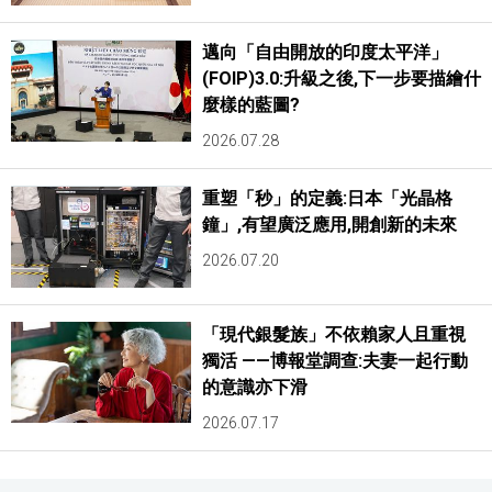
邁向「自由開放的印度太平洋」
(FOIP)3.0:升級之後,下一步要描繪什
麼樣的藍圖?
2026.07.28
重塑「秒」的定義:日本「光晶格
鐘」,有望廣泛應用,開創新的未來
2026.07.20
「現代銀髮族」不依賴家人且重視
獨活 ——博報堂調查:夫妻一起行動
的意識亦下滑
2026.07.17