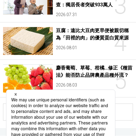
3
查：獨居長者突破933萬人
2026.07.31
豆腐：遠比大豆肉更早便被親切稱
4
為「田裡的肉」的優質蛋白質來源
2026.08.01
麝香葡萄、草莓、柑橘…修正《種苗
5
法》能否防止品牌農產品種外流？
2026.08.03
更多