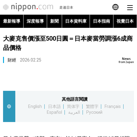
最新報導
深度報導
新聞
日本資料庫
日本指南
視覺日本
日本語
大麥克售價漲至500日圓＝日本麥當勞調漲6成商
English
品價格
简体字
最新報導
News
財經
2026.02.25
from Japan
Français
深度報導
Español
新聞
其他語言閱讀
العربية
English
日本語
简体字
繁體字
Français
日本資料庫
Español
العربية
Русский
Русский
日本指南