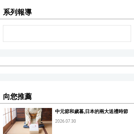
系列報導
醫療健康
語言
東京
編輯部通知
向您推薦
中元節和歲暮,日本的兩大送禮時節
2026.07.30