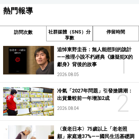
熱門報導
社群媒體（SNS）分
停留時間
訪問次數
享數
追悼東野圭吾：無人能想到的詭計
1
——推理小說不朽經典《嫌疑犯X的
獻身》背後的故事
2026.08.05
冷氣「2027年問題」引發搶購潮：
2
出貨量較前一年增加2成
2026.08.04
〈衰老日本〉75歲以上「老老照
顧」家庭達37%——國民生活基礎調