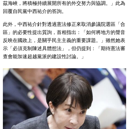
茲海峽，將積極持續展開所有的外交努力與協調。」此為
文化
回覆自民黨中西祐介的答詢。
此外，中西祐介針對透過憲法修正來取消參議院選區「合
科學技術
區」的必要性提出質詢，首相指出：「如何將地方的聲音
反映在國政上，是關乎民主主義的重要課題。」雖然她表
生活
示「必須克制陳述具體想法」，但仍提到：「期待憲法審
查會能加速超越黨派的建設性討論。」
運動
娛樂
教育
工作勞動
家庭