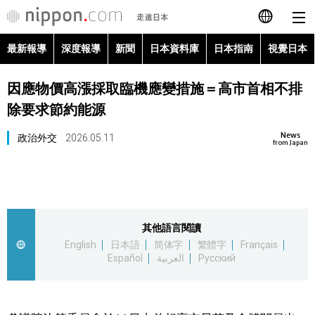
最新報導
深度報導
新聞
日本資料庫
日本指南
視覺日本
日本語
因應物價高漲採取臨機應變措施＝高市首相不排
English
除要求節約能源
简体字
最新報導
News
政治外交
2026.05.11
from Japan
Français
深度報導
Español
新聞
其他語言閱讀
العربية
English
日本語
简体字
繁體字
Français
日本資料庫
Español
العربية
Русский
Русский
日本指南