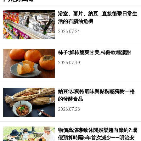
浴室、薯片、納豆...直接衝擊日常生
活的石腦油危機
2026.07.24
柿子:鮮柿脆爽甘美,柿餅軟糯濃甜
2026.07.19
納豆:以獨特氣味與黏稠感獨樹一格
的發酵食品
2026.07.26
物價高漲導致休閒娛樂趨向節約?:暑
假預算時隔5年首次減少——明治安