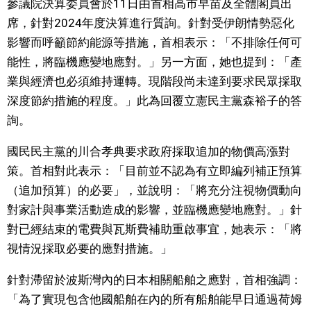
參議院決算委員會於11日由首相高市早苗及全體閣員出
視覺日本
席，針對2024年度決算進行質詢。針對受伊朗情勢惡化
影響而呼籲節約能源等措施，首相表示：「不排除任何可
臺灣香港
能性，將臨機應變地應對。」另一方面，她也提到：「產
業與經濟也必須維持運轉。現階段尚未達到要求民眾採取
更多
深度節約措施的程度。」此為回覆立憲民主黨森裕子的答
詢。
人物訪談
official SNS
國民民主黨的川合孝典要求政府採取追加的物價高漲對
策。首相對此表示：「目前並不認為有立即編列補正預算
日本入門
（追加預算）的必要」，並說明：「將充分注視物價動向
對家計與事業活動造成的影響，並臨機應變地應對。」針
政治外交
對已經結束的電費與瓦斯費補助重啟事宜，她表示：「將
視情況採取必要的應對措施。」
社會
針對滯留於波斯灣內的日本相關船舶之應對，首相強調：
財經
「為了實現包含他國船舶在內的所有船舶能早日通過荷姆