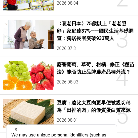
2026.08.04
〈衰老日本〉75歲以上「老老照
3
顧」家庭達37%——國民生活基礎調
查：獨居長者突破933萬人
2026.07.31
麝香葡萄、草莓、柑橘…修正《種苗
4
法》能否防止品牌農產品種外流？
2026.08.03
豆腐：遠比大豆肉更早便被親切稱
5
為「田裡的肉」的優質蛋白質來源
2026.08.01