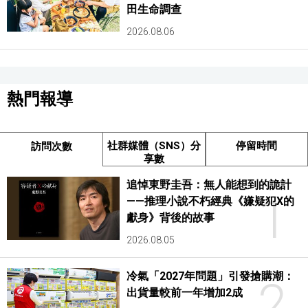
田生命調查
2026.08.06
熱門報導
社群媒體（SNS）分
停留時間
訪問次數
享數
追悼東野圭吾：無人能想到的詭計
1
——推理小說不朽經典《嫌疑犯X的
獻身》背後的故事
2026.08.05
冷氣「2027年問題」引發搶購潮：
2
出貨量較前一年增加2成