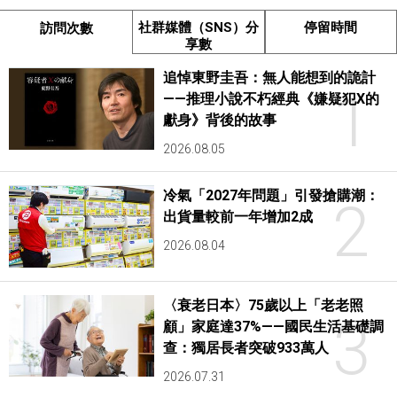
社群媒體（SNS）分
停留時間
訪問次數
享數
追悼東野圭吾：無人能想到的詭計
1
——推理小說不朽經典《嫌疑犯X的
獻身》背後的故事
2026.08.05
冷氣「2027年問題」引發搶購潮：
2
出貨量較前一年增加2成
2026.08.04
〈衰老日本〉75歲以上「老老照
3
顧」家庭達37%——國民生活基礎調
查：獨居長者突破933萬人
2026.07.31