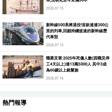
仰,法制化至今未滿30年
2026.07.15
新幹線500系將退役!首款速達300公
里的列車,回顧持續提速的新幹線歷
代車型
2026.07.15
職業災害:2025年死傷人數(因職災停
工4天以上)達13萬5000人 其中3成
為60歲以上銀髮族
2026.07.16
熱門報導