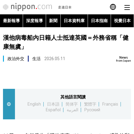
最新報導
深度報導
新聞
日本資料庫
日本指南
視覺日本
日本語
漢他病毒船內日籍人士抵達英國＝外務省稱「健
English
康無虞」
简体字
最新報導
News
政治外交
生活
2026.05.11
from Japan
Français
深度報導
Español
新聞
其他語言閱讀
العربية
English
日本語
简体字
繁體字
Français
日本資料庫
Español
العربية
Русский
Русский
日本指南