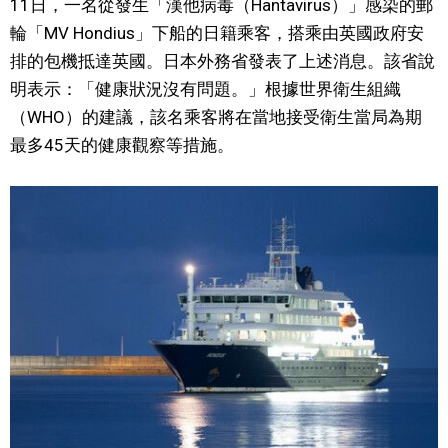
11日，一名從發生「漢他病毒（Hantavirus）」感染的郵
視覺日本
輪「MV Hondius」下船的日籍乘客，搭乘由英國政府安
排的包機抵達英國。日本外務省發表了上述消息。該省說
臺灣香港
明表示：「健康狀況沒有問題。」根據世界衛生組織
（WHO）的建議，該名乘客將在當地接受衛生當局為期
更多
最多45天的健康觀察等措施。
人物訪談
official SNS
日本入門
政治外交
社會
財經