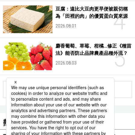
豆腐：遠比大豆肉更早便被親切稱
4
為「田裡的肉」的優質蛋白質來源
2026.08.01
麝香葡萄、草莓、柑橘…修正《種苗
5
法》能否防止品牌農產品種外流？
2026.08.03
更多
熱門關鍵詞