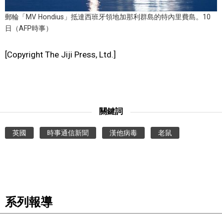
郵輪「MV Hondius」抵達西班牙領地加那利群島的特內里費島。10
文化
日（AFP時事）
科學技術
[Copyright The Jiji Press, Ltd.]
生活
運動
關鍵詞
娛樂
英國
時事通信新聞
漢他病毒
老鼠
教育
工作勞動
系列報導
家庭