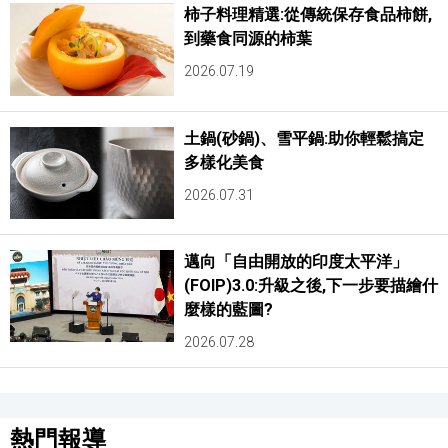
柿子料理精選:從傳統保存食品柿餅,
到藥食同源的柿葉
2026.07.19
土鍋(砂鍋)、雪平鍋:助你輕鬆搞定
多樣化美食
2026.07.31
邁向「自由開放的印度太平洋」
(FOIP)3.0:升級之後,下一步要描繪什
麼樣的藍圖?
2026.07.28
熱門報導