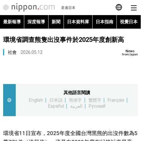
最新報導
深度報導
新聞
日本資料庫
日本指南
視覺日本
日本語
環境省調查熊隻出沒事件於2025年度創新高
English
News
社會
2026.05.12
简体字
from Japan
最新報導
Français
深度報導
Español
其他語言閱讀
新聞
English
日本語
简体字
繁體字
Français
العربية
Español
العربية
Русский
日本資料庫
Русский
日本指南
環境省11日宣布，2025年度全國台灣黑熊的出沒件數為5