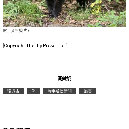
文化
科學技術
熊（資料照片）
生活
[Copyright The Jiji Press, Ltd.]
運動
娛樂
關鍵詞
環境省
熊
時事通信新聞
熊害
教育
工作勞動
家庭