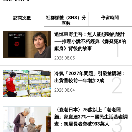
社群媒體（SNS）分
停留時間
訪問次數
享數
追悼東野圭吾：無人能想到的詭計
1
——推理小說不朽經典《嫌疑犯X的
獻身》背後的故事
2026.08.05
冷氣「2027年問題」引發搶購潮：
2
出貨量較前一年增加2成
2026.08.04
〈衰老日本〉75歲以上「老老照
3
顧」家庭達37%——國民生活基礎調
查：獨居長者突破933萬人