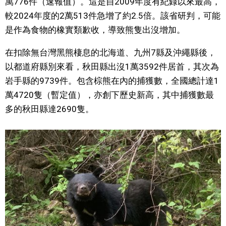
萬776件（速報值）。這是自2009年度有紀錄以來最高，
視覺日本
較2024年度的2萬513件急增了約2.5倍。該省研判，可能
是作為食物的橡實類歉收，導致熊隻出沒增加。
臺灣香港
在扣除無台灣黑熊棲息的北海道、九州7縣及沖繩縣後，
以都道府縣別來看，秋田縣出沒1萬3592件居首，其次為
更多
岩手縣的9739件。包含棕熊在內的捕獲數，全國總計達1
萬4720隻（暫定值），亦創下歷史新高，其中捕獲數最
人物訪談
official SNS
多的秋田縣達2690隻。
日本入門
政治外交
社會
財經