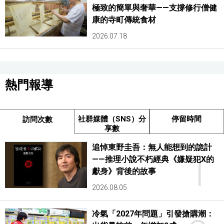
極致的簡單與奢華——支撐修行僧健
康的寺町傳統食材
2026.07.18
熱門報導
社群媒體（SNS）分
停留時間
訪問次數
享數
追悼東野圭吾：無人能想到的詭計
1
——推理小說不朽經典《嫌疑犯X的
獻身》背後的故事
2026.08.05
冷氣「2027年問題」引發搶購潮：