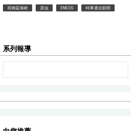
荷姆茲海峽
原油
ENEOS
時事通信新聞
醫療健康
語言
東京
系列報導
編輯部通知