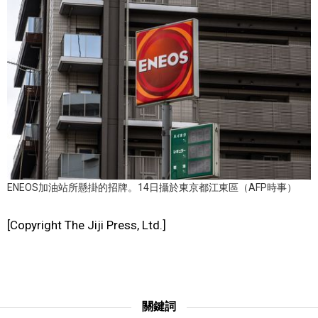
文化
科學技術
生活
運動
娛樂
ENEOS加油站所懸掛的招牌。14日攝於東京都江東區（AFP時事）
[Copyright The Jiji Press, Ltd.]
教育
工作勞動
關鍵詞
家庭