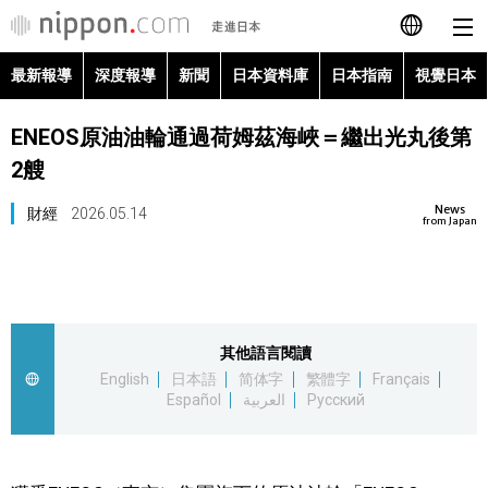
最新報導
深度報導
新聞
日本資料庫
日本指南
視覺日本
日本語
ENEOS原油油輪通過荷姆茲海峽＝繼出光丸後第
English
2艘
简体字
最新報導
News
財經
2026.05.14
from Japan
Français
深度報導
Español
新聞
其他語言閱讀
العربية
English
日本語
简体字
繁體字
Français
日本資料庫
Español
العربية
Русский
Русский
日本指南