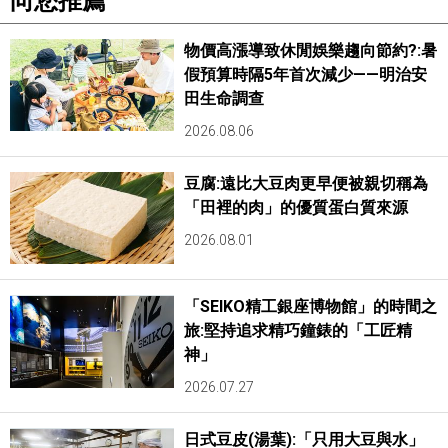
向您推薦
物價高漲導致休閒娛樂趨向節約?:暑
假預算時隔5年首次減少——明治安
田生命調查
2026.08.06
豆腐:遠比大豆肉更早便被親切稱為
「田裡的肉」的優質蛋白質來源
2026.08.01
「SEIKO精工銀座博物館」的時間之
旅:堅持追求精巧鐘錶的「工匠精
神」
2026.07.27
日式豆皮(湯葉):「只用大豆與水」