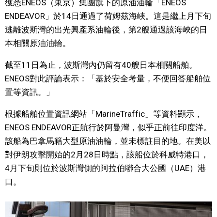
獲悉ENEOS（東京）集團旗下的原油油輪「ENEOS
視覺日本
ENDEAVOR」於14日通過了荷姆茲海峽。這是繼上月下旬
逃離波斯灣的出光興產系油輪後，第2艘通過該海峽的日
臺灣香港
本相關原油油輪。
截至11日為止，波斯灣內仍留有40艘日本相關船舶。
更多
ENEOS對此評論表示：「基於安全考量，不便回答船舶位
置等資訊。」
人物訪談
official SNS
根據船舶位置資訊網站「MarineTraffic」等資料顯示，
日本入門
ENEOS ENDEAVOR正航行於阿曼灣，似乎正前往印度洋。
該船為巴拿馬籍大型原油油輪，並未標註目的地。在美以
政治外交
對伊朗攻擊開始的2月28日時點，該船位於科威特港口，
4月下旬則位於波斯灣側的阿拉伯聯合大公國（UAE）港
社會
口。
財經