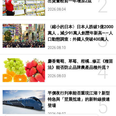
2
出貨量較前一年增加2成
2026.08.04
〈縮小的日本〉日本人跌破1億2000
3
萬人，減少91萬人創歷年新高——人
口動態調查：外國人突破400萬人
2026.08.10
麝香葡萄、草莓、柑橘…修正《種苗
4
法》能否防止品牌農產品種外流？
2026.08.03
平價夜行列車能否重現江湖？新型
5
特急與「翌晨抵達」的新幹線接連
登場
2026.08.07