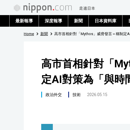
最新報導
深度報導
新聞
日本資料庫
Home
新聞
高市首相針對「Mythos」威脅發言＝稱制定
高市首相針對「My
定AI對策為「與時
政治外交
技術
2026.05.15