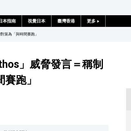
日本指南
視覺日本
臺灣香港
更多
人物訪談
AI對策為「與時間賽跑」
日本入門
thos」威脅發言＝稱制
政治外交
間賽跑」
社會
財經
文化
科學技術