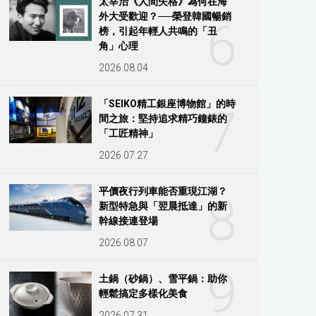
太宰治《人間失格》為何在海
外大受歡迎？──榮登韓國暢銷
6
榜，引起年輕人共鳴的「丑
角」心理
2026.08.04
「SEIKO精工銀座博物館」的時
7
間之旅：堅持追求精巧鐘錶的
「工匠精神」
2026.07.27
平價夜行列車能否重現江湖？
8
新型特急與「翌晨抵達」的新
幹線接連登場
2026.08.07
9
土鍋（砂鍋）、雪平鍋：助你
輕鬆搞定多樣化美食
2026.07.31