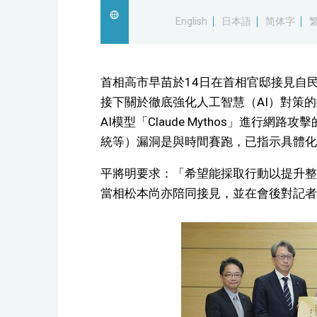
English
日本語
简体字
首相高市早苗於14日在首相官邸接見自
接下關於徹底強化人工智慧（AI）對策的提
AI模型「Claude Mythos」進行
統等）漏洞是與時間賽跑，已指示具體化
平將明要求：「希望能採取行動以提升整
當相松本尚亦陪同接見，並在會後對記者