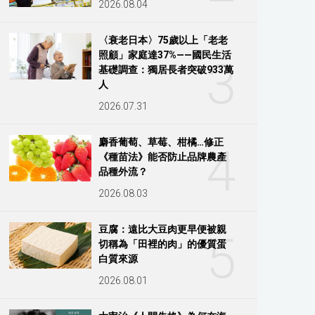
2026.08.04
〈衰老日本〉75歲以上「老老
照顧」家庭達37%——國民生活
3
基礎調查：獨居長者突破933萬
人
2026.07.31
麝香葡萄、草莓、柑橘…修正
4
《種苗法》能否防止品牌農產
品種外流？
2026.08.03
豆腐：遠比大豆肉更早便被親
5
切稱為「田裡的肉」的優質蛋
白質來源
2026.08.01