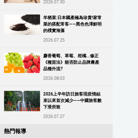
2026.07.30
羊栖菜:日本國產極為珍貴!家常
菜的搭配常客——黑色色澤鮮明
的樸實海藻
2026.07.25
麝香葡萄、草莓、柑橘...修正
《種苗法》能否防止品牌農產
品種外流?
2026.08.03
2026上半年訪日旅客現疫情結
束以來首次減少——中國旅客數
下滑所致
2026.07.27
熱門報導