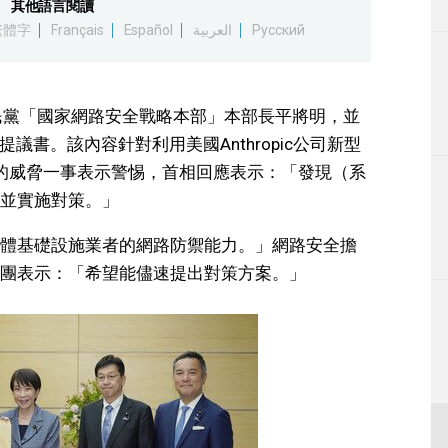
其他語言閱讀
生活
繁體字
Français
Español
العربية
Русский
運動
民黨「國家網路安全戰略本部」本部長平將明，並
東京
議書。該內容針對利用美國Anthropic公司新型
網路攻擊的威脅一事表示警惕，首相回應表示：「發現（系
編輯部通知
並實施對策。」
體基礎設施業者的網路防禦能力。」網路安全擔
團表示：「希望能儘速提出對策方案。」