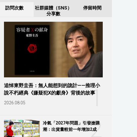
訪問次數
社群媒體（SNS）
停留時間
分享數
追悼東野圭吾：無人能想到的詭計——推理小
1
說不朽經典《嫌疑犯X的獻身》背後的故事
2026.08.05
2
冷氣「2027年問題」引發搶購
潮：出貨量較前一年增加2成