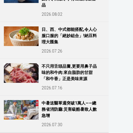
品
2026.08.02
日、西、中式都能搭配,令人心
服口服的「絕妙組合」!納豆料
理大匯集
2026.07.26
不只用舌頭品嘗,更要用鼻子品
味的和牛肉:來自脂肪的甘甜
「和牛香」正是美味來源
2026.07.16
中暑送醫單週突破1萬人——總
務省消防廳:災害級酷暑致人數
急增
2026.07.30