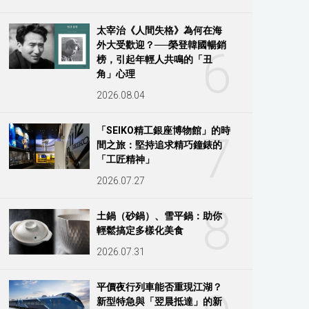
太宰治《人間失格》為何在海
外大受歡迎？──榮登韓國暢銷
6
榜，引起年輕人共鳴的「丑
角」心理
2026.08.04
「SEIKO精工銀座博物館」的時
7
間之旅：堅持追求精巧鐘錶的
「工匠精神」
2026.07.27
8
土鍋（砂鍋）、雪平鍋：助你
輕鬆搞定多樣化美食
2026.07.31
平價夜行列車能否重現江湖？
新型特急與「翌晨抵達」的新