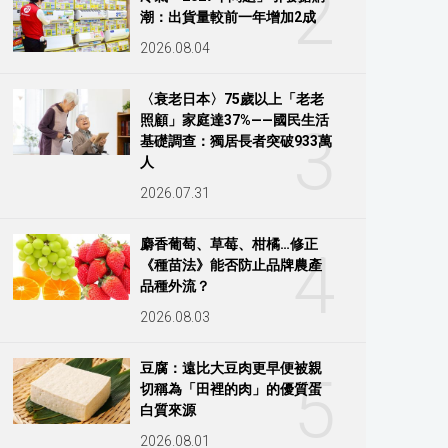
2
潮：出貨量較前一年增加2成
2026.08.04
〈衰老日本〉75歲以上「老老
照顧」家庭達37%——國民生活
3
基礎調查：獨居長者突破933萬
人
2026.07.31
麝香葡萄、草莓、柑橘…修正
4
《種苗法》能否防止品牌農產
品種外流？
2026.08.03
豆腐：遠比大豆肉更早便被親
5
切稱為「田裡的肉」的優質蛋
白質來源
2026.08.01