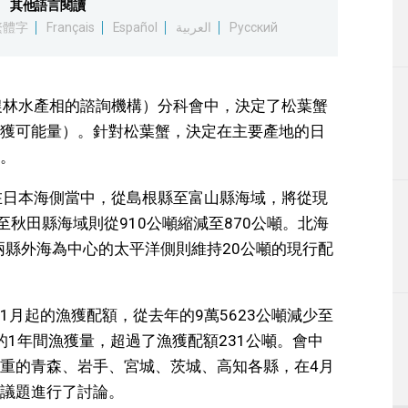
其他語言閱讀
生活
繁體字
Français
Español
العربية
Русский
運動
農林水產相的諮詢機構）分科會中，決定了松葉蟹
東京
獲可能量）。針對松葉蟹，決定在主要產地的日
。
編輯部通知
在日本海側當中，從島根縣至富山縣海域，將從現
縣至秋田縣海域則從910公噸縮減至870公噸。北海
兩縣外海為中心的太平洋側則維持20公噸的現行配
月起的漁獲配額，從去年的9萬5623公噸減少至
止的1年間漁獲量，超過了漁獲配額231公噸。會中
重的青森、岩手、宮城、茨城、高知各縣，在4月
議題進行了討論。