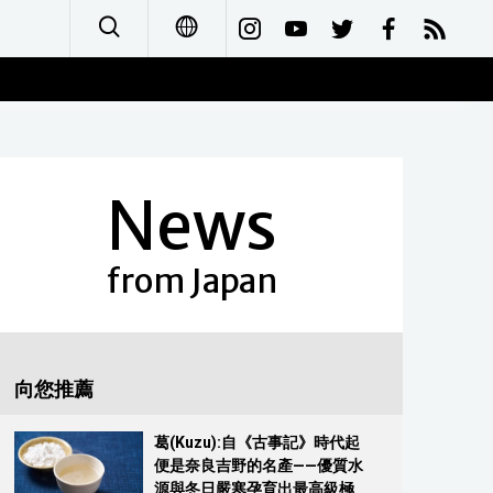
日本語
English
News
简体字
Français
from Japan
Español
العربية
向您推薦
Русский
葛(Kuzu):自《古事記》時代起
便是奈良吉野的名產——優質水
源與冬日嚴寒孕育出最高級極