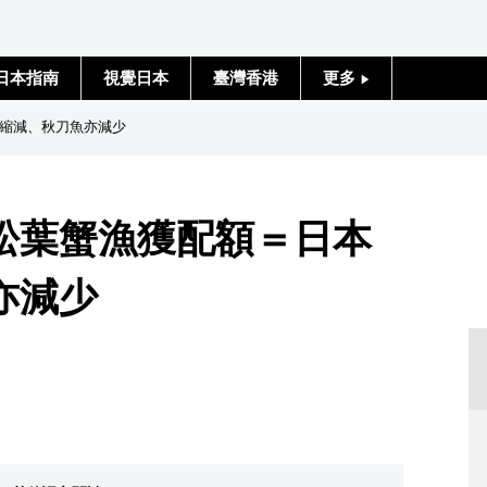
日本指南
視覺日本
臺灣香港
更多
人物訪談
縮減、秋刀魚亦減少
日本入門
松葉蟹漁獲配額＝日本
政治外交
亦減少
社會
財經
文化
科學技術