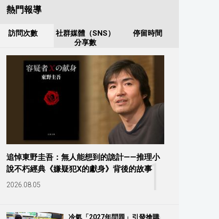
熱門報導
訪問次數
社群媒體（SNS）
停留時間
分享數
追悼東野圭吾：無人能想到的詭計——推理小
1
說不朽經典《嫌疑犯X的獻身》背後的故事
2026.08.05
冷氣「2027年問題」引發搶購