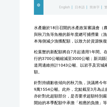
English
日本語
简体字
水產廳於18日召開的水產政策審議會（
與秋刀魚等魚種的新年度總可捕撈量（漁
本海側減少漁獲配額，以致力於資源恢復
松葉蟹的新配額將自7月起適用1年間。
行的3700公噸縮減至3000公噸；新潟
道周邊維持計1043公噸、以岩手及宮城
額。
針對持續歉收傾向的秋刀魚，決議將今年1
9萬1554公噸。此外，北魷截至3月為
亦針對此超額部分，是否要求超額特別嚴
開始的本季配額中承擔「相應的負擔」等