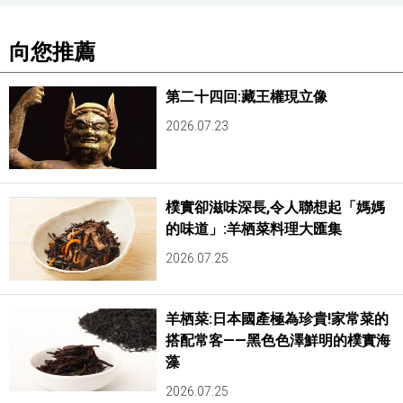
向您推薦
第二十四回:藏王權現立像
2026.07.23
樸實卻滋味深長,令人聯想起「媽媽
的味道」:羊栖菜料理大匯集
2026.07.25
羊栖菜:日本國產極為珍貴!家常菜的
搭配常客——黑色色澤鮮明的樸實海
藻
2026.07.25