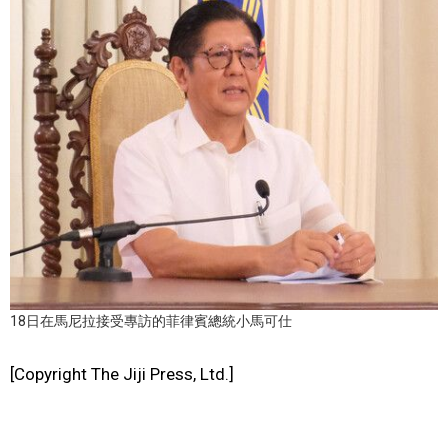
文化
科學技術
生活
運動
娛樂
教育
18日在馬尼拉接受專訪的菲律賓總統小馬可仕
[Copyright The Jiji Press, Ltd.]
工作勞動
家庭