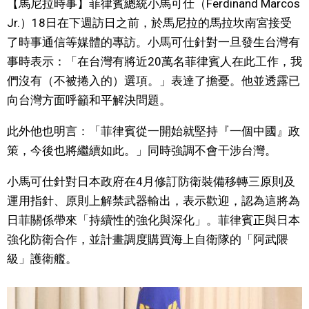
【馬尼拉時事】菲律賓總統小馬可仕（Ferdinand Marcos
視覺日本
Jr.）18日在下週訪日之前，於馬尼拉的馬拉坎南宮接受
了時事通信等媒體的專訪。小馬可仕針對一旦發生台灣有
臺灣香港
事時表示：「在台灣有將近20萬名菲律賓人在此工作，我
們沒有（不被捲入的）選項。」表達了擔憂。他並透露已
更多
向台灣方面呼籲和平解決問題。
此外他也明言：「菲律賓從一開始就堅持『一個中國』政
人物訪談
official SNS
策，今後也將繼續如此。」同時強調不會干涉台灣。
日本入門
小馬可仕針對日本政府在4月修訂防衛裝備移轉三原則及
運用指針、原則上解禁武器輸出，表示歡迎，認為這將為
政治外交
日菲關係帶來「持續性的強化與深化」。菲律賓正與日本
強化防衛合作，並計畫調度購買海上自衛隊的「阿武隈
社會
級」護衛艦。
財經