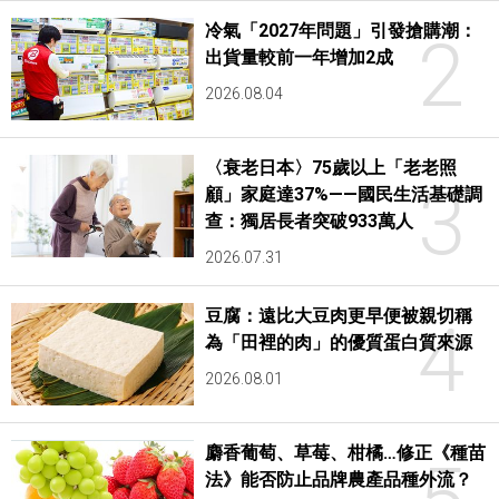
冷氣「2027年問題」引發搶購潮：
2
出貨量較前一年增加2成
2026.08.04
〈衰老日本〉75歲以上「老老照
3
顧」家庭達37%——國民生活基礎調
查：獨居長者突破933萬人
2026.07.31
豆腐：遠比大豆肉更早便被親切稱
4
為「田裡的肉」的優質蛋白質來源
2026.08.01
麝香葡萄、草莓、柑橘…修正《種苗
法》能否防止品牌農產品種外流？