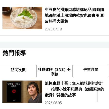
生豆皮的滑嫩口感堪稱絕品!隨時隨
地都能派上用場的乾貨也很實用 豆
皮料理大匯集
2026.07.18
熱門報導
社群媒體（SNS）分
停留時間
訪問次數
享數
追悼東野圭吾：無人能想到的詭計
1
——推理小說不朽經典《嫌疑犯X的
獻身》背後的故事
2026.08.05