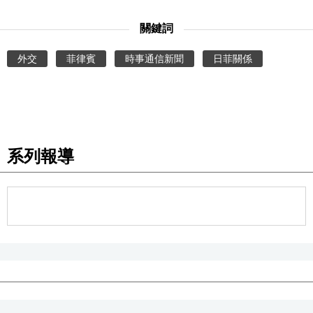
關鍵詞
醫療健康
外交
菲律賓
時事通信新聞
日菲關係
語言
東京
編輯部通知
系列報導