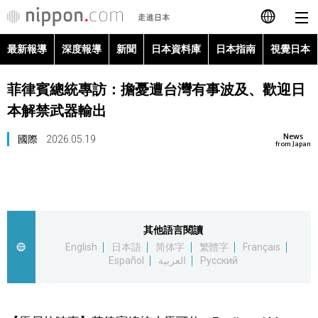
最新報導
深度報導
新聞
日本資料庫
日本指南
視覺日本
日本語
菲律賓總統專訪：擔憂遭台灣有事波及、歡迎日
English
本解禁武器輸出
简体字
最新報導
News
國際
2026.05.19
from Japan
Français
深度報導
Español
新聞
其他語言閱讀
العربية
English
日本語
简体字
繁體字
Français
日本資料庫
Español
العربية
Русский
Русский
日本指南