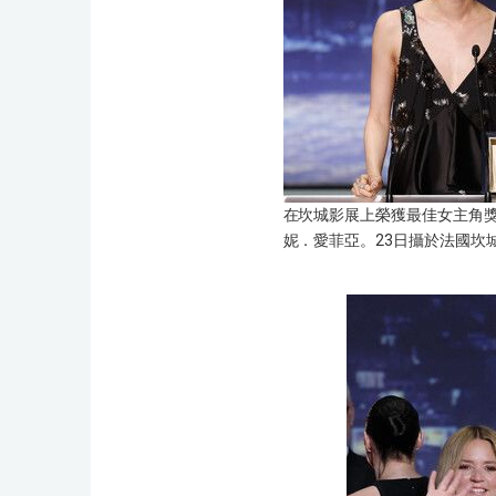
在坎城影展上榮獲最佳女主角
妮．愛菲亞。23日攝於法國坎城