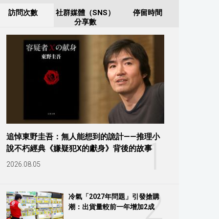
訪問次數
社群媒體（SNS）
停留時間
分享數
追悼東野圭吾：無人能想到的詭計——推理小
1
說不朽經典《嫌疑犯X的獻身》背後的故事
2026.08.05
2
冷氣「2027年問題」引發搶購
潮：出貨量較前一年增加2成