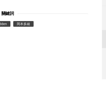
關鍵詞
udden
岡本多緒