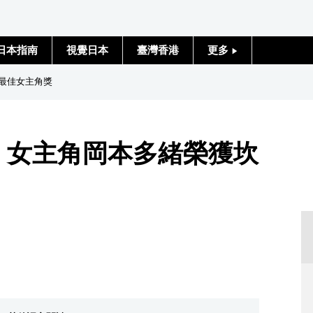
日本指南
視覺日本
臺灣香港
更多
人物訪談
坎城最佳女主角獎
日本入門
dden》女主角岡本多緒榮獲坎
政治外交
社會
財經
文化
科學技術