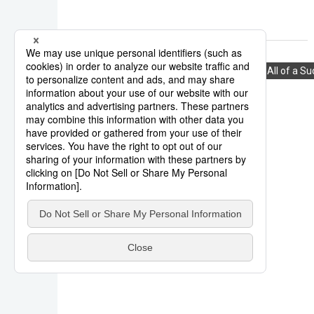
時事通信新聞
坎城影展
All of a S
系列報導