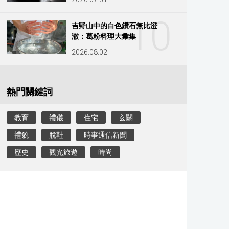
10
吉野山中的白色鑽石無比澄
澈：葛粉料理大彙集
2026.08.02
熱門關鍵詞
教育
禮儀
住宅
玄關
禮貌
脫鞋
時事通信新聞
歷史
觀光旅遊
時尚