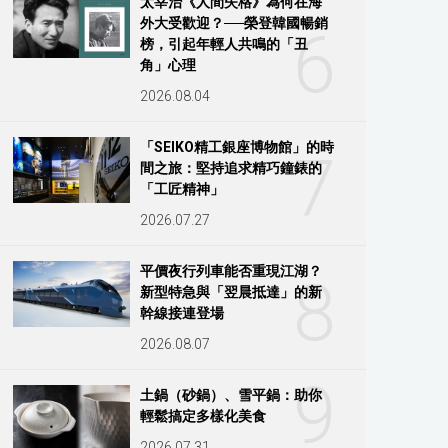
太宰治《人間失格》為何在海
外大受歡迎？──榮登韓國暢銷
6
榜，引起年輕人共鳴的「丑
角」心理
2026.08.04
「SEIKO精工銀座博物館」的時
7
間之旅：堅持追求精巧鐘錶的
「工匠精神」
2026.07.27
平價夜行列車能否重現江湖？
8
新型特急與「翌晨抵達」的新
幹線接連登場
2026.08.07
9
土鍋（砂鍋）、雪平鍋：助你
輕鬆搞定多樣化美食
2026.07.31