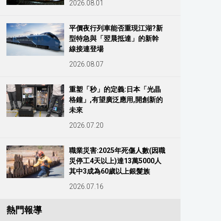
2026.08.01
平價夜行列車能否重現江湖?新
型特急與「翌晨抵達」的新幹
線接連登場
2026.08.07
重塑「秒」的定義:日本「光晶
格鐘」,有望廣泛應用,開創新的
未來
2026.07.20
職業災害:2025年死傷人數(因職
災停工4天以上)達13萬5000人
其中3成為60歲以上銀髮族
2026.07.16
熱門報導