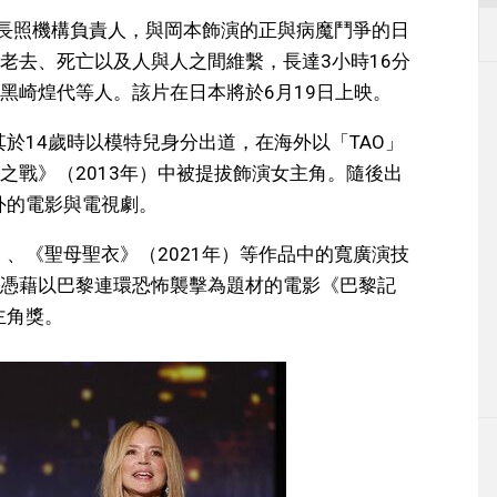
菲亞飾演的長照機構負責人，與岡本飾演的正與病魔鬥爭的日
老去、死亡以及人與人之間維繫，長達3小時16分
黑崎煌代等人。該片在日本將於6月19日上映。
其於14歲時以模特兒身分出道，在海外以「TAO」
之戰》（2013年）中被提拔飾演女主角。隨後出
外的電影與電視劇。
）、《聖母聖衣》（2021年）等作品中的寬廣演技
憑藉以巴黎連環恐怖襲擊為題材的電影《巴黎記
主角獎。