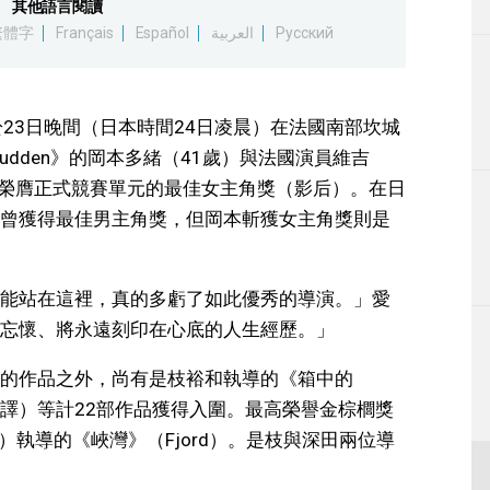
其他語言閱讀
生活
繁體字
Français
Español
العربية
Русский
運動
23日晚間（日本時間24日凌晨）在法國南部坎城
東京
 Sudden》的岡本多緒（41歲）與法國演員維吉
9歲）共同榮膺正式競賽單元的最佳女主角獎（影后）。在日
編輯部通知
曾獲得最佳男主角獎，但岡本斬獲女主角獎則是
能站在這裡，真的多虧了如此優秀的導演。」愛
忘懷、將永遠刻印在心底的人生經歷。」
的作品之外，尚有是枝裕和執導的《箱中的
譯）等計22部作品獲得入圍。最高榮譽金棕櫚獎
ngiu）執導的《峽灣》（Fjord）。是枝與深田兩位導