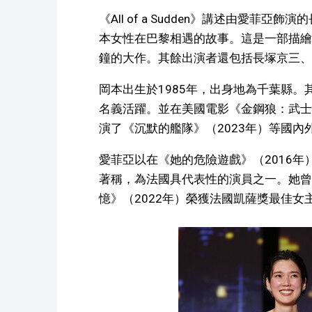
《All of a Sudden》講述由愛
本女性在巴黎相遇的故事。這是一部描繪
鐘的大作。其餘出演者還包括長塚京三、
岡本出生於1985年，出身地為千葉縣。
名義活躍。並在美國電影《金鋼狼：武士
演了《沉默的艦隊》（2023年）等國內
愛菲亞以在《她的危險遊戲》（2016年
著稱，為法國具代表性的演員之一。她曾
憶》（2022年）榮獲法國凱薩獎最佳女