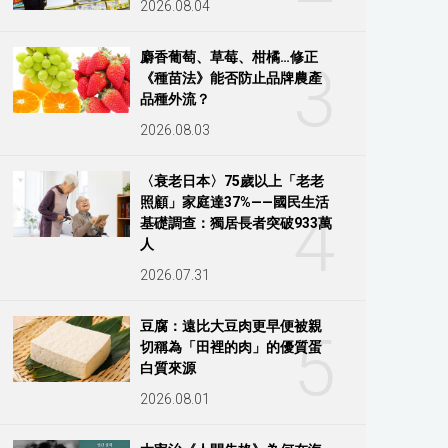
2026.08.04
麝香葡萄、草莓、柑橘…修正
3
《種苗法》能否防止品牌農產
品種外流？
2026.08.03
〈衰老日本〉75歲以上「老老
照顧」家庭達37%——國民生活
4
基礎調查：獨居長者突破933萬
人
2026.07.31
豆腐：遠比大豆肉更早便被親
5
切稱為「田裡的肉」的優質蛋
白質來源
2026.08.01