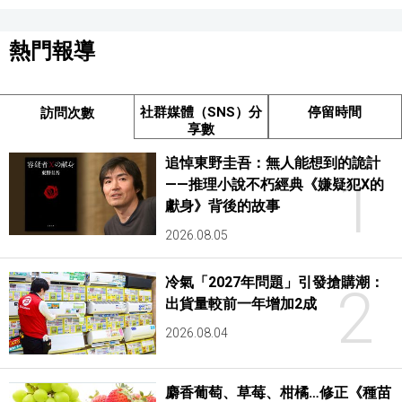
熱門報導
社群媒體（SNS）分
停留時間
訪問次數
享數
追悼東野圭吾：無人能想到的詭計
1
——推理小說不朽經典《嫌疑犯X的
獻身》背後的故事
2026.08.05
冷氣「2027年問題」引發搶購潮：
2
出貨量較前一年增加2成
2026.08.04
麝香葡萄、草莓、柑橘…修正《種苗