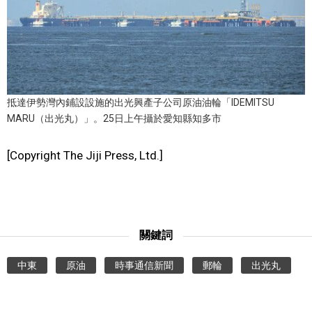
文化
科學技術
抵達伊勢灣內鋪設設施的出光興產子公司原油油輪「IDEMITSU
生活
MARU（出光丸）」。25日上午攝於愛知縣知多市
運動
[Copyright The Jiji Press, Ltd.]
娛樂
教育
關鍵詞
工作勞動
中東
原油
時事通信新聞
郵輪
出光丸
家庭