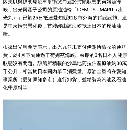
因美以與伊朗爆發軍事衝突而處於封鎖狀態的荷姆茲海
視覺日本
峽，出光興產子公司的原油油輪「IDEMITSU MARU（出
光丸）」已於25日抵達愛知縣知多市外海的鋪設設施。這
臺灣香港
是中東情勢惡化後，首艘經由該海峽抵達日本的原油油
輪。
更多
根據出光興產等表示，出光丸並未支付伊朗所徵收的通航
費，於4月下旬通過了荷姆茲海峽。乘船的3名日本人健康
人物訪談
official SNS
狀態沒有問題。該船所積載的沙烏地阿拉伯產原油約30萬
千公升，相當於日本國內單日消費量。原油全量將在愛知
日本入門
事業所（愛知縣知多市）進行卸貨，並精製為汽油及石油
化學原料等。
政治外交
社會
財經