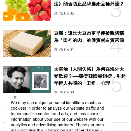
3
法》能否防止品牌農產品種外流？
2026.08.03
豆腐：遠比大豆肉更早便被親切稱
4
為「田裡的肉」的優質蛋白質來源
2026.08.01
太宰治《人間失格》為何在海外大
5
受歡迎？──榮登韓國暢銷榜，引起
年輕人共鳴的「丑角」心理
2026.08.04
更多