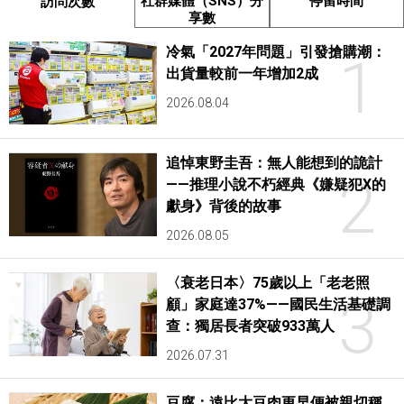
社群媒體（SNS）分
停留時間
訪問次數
享數
冷氣「2027年問題」引發搶購潮：
1
出貨量較前一年增加2成
2026.08.04
追悼東野圭吾：無人能想到的詭計
2
——推理小說不朽經典《嫌疑犯X的
獻身》背後的故事
2026.08.05
〈衰老日本〉75歲以上「老老照
3
顧」家庭達37%——國民生活基礎調
查：獨居長者突破933萬人
2026.07.31
豆腐：遠比大豆肉更早便被親切稱