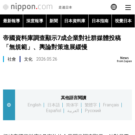
最新報導
深度報導
新聞
日本資料庫
日本指南
視覺日本
日本語
帝國資料庫調查顯示7成企業對社群媒體投稿
English
「無規範」、輿論對策進展緩慢
简体字
最新報導
News
社會
文化
2026.05.26
from Japan
Français
深度報導
Español
新聞
其他語言閱讀
العربية
English
日本語
简体字
繁體字
Français
日本資料庫
Español
العربية
Русский
Русский
日本指南