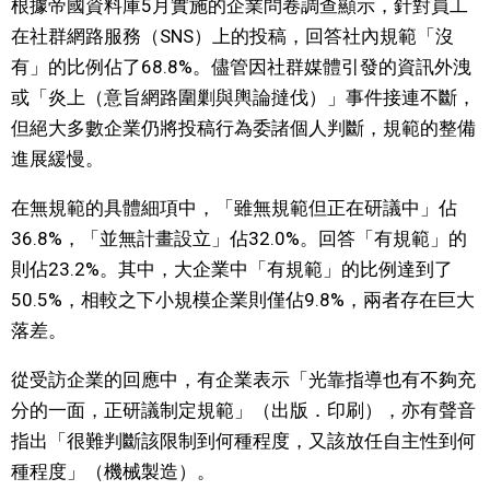
根據帝國資料庫5月實施的企業問卷調查顯示，針對員工
視覺日本
在社群網路服務（SNS）上的投稿，回答社內規範「沒
有」的比例佔了68.8%。儘管因社群媒體引發的資訊外洩
臺灣香港
或「炎上（意旨網路圍剿與輿論撻伐）」事件接連不斷，
但絕大多數企業仍將投稿行為委諸個人判斷，規範的整備
更多
進展緩慢。
在無規範的具體細項中，「雖無規範但正在研議中」佔
人物訪談
official SNS
36.8%，「並無計畫設立」佔32.0%。回答「有規範」的
則佔23.2%。其中，大企業中「有規範」的比例達到了
日本入門
50.5%，相較之下小規模企業則僅佔9.8%，兩者存在巨大
落差。
政治外交
從受訪企業的回應中，有企業表示「光靠指導也有不夠充
社會
分的一面，正研議制定規範」（出版．印刷），亦有聲音
指出「很難判斷該限制到何種程度，又該放任自主性到何
財經
種程度」（機械製造）。