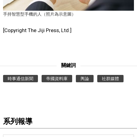
醫療健康
手持智慧型手機的人（照片為示意圖）
[Copyright The Jiji Press, Ltd.]
語言
東京
關鍵詞
編輯部通知
時事通信新聞
帝國資料庫
輿論
社群媒體
系列報導