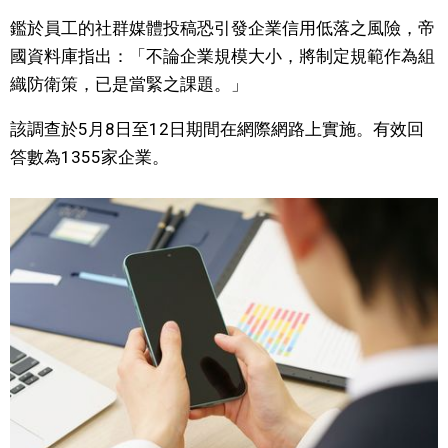
鑑於員工的社群媒體投稿恐引發企業信用低落之風險，帝
文化
國資料庫指出：「不論企業規模大小，將制定規範作為組
織防衛策，已是當緊之課題。」
科學技術
該調查於5月8日至12日期間在網際網路上實施。有效回
生活
答數為1355家企業。
運動
娛樂
教育
工作勞動
家庭