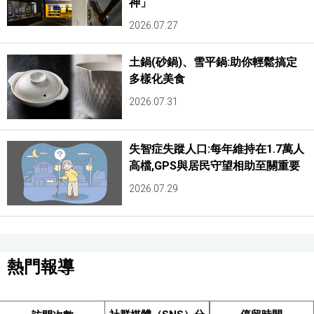
神」
2026.07.27
土鍋(砂鍋)、雪平鍋:助你輕鬆搞定
多樣化美食
2026.07.31
失智症失蹤人口:每年維持在1.7萬人
高檔,GPS與居民守望相助至關重要
2026.07.29
熱門報導