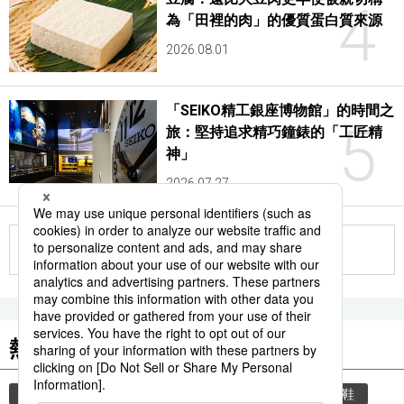
4
為「田裡的肉」的優質蛋白質來源
2026.08.01
「SEIKO精工銀座博物館」的時間之
5
旅：堅持追求精巧鐘錶的「工匠精
神」
2026.07.27
更多
熱門關鍵詞
教育
禮儀
禮貌
住宅
玄關
脫鞋