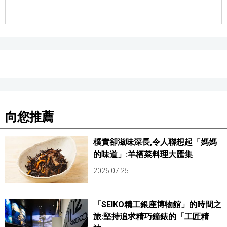
向您推薦
樸實卻滋味深長,令人聯想起「媽媽
的味道」:羊栖菜料理大匯集
2026.07.25
「SEIKO精工銀座博物館」的時間之
旅:堅持追求精巧鐘錶的「工匠精