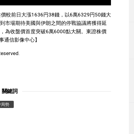
較前日大漲1636円38錢，以6萬6329円50錢大
到市場期待美國與伊朗之間的停戰協議將獲得延
，為收盤價首度突破6萬6000點大關。東證株價
時事通信影像中心】
Reserved.
關鍵詞
伊局勢