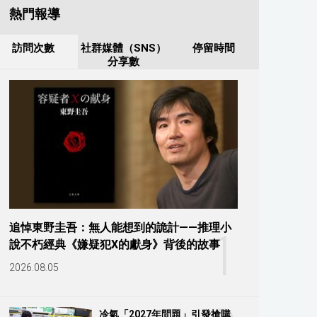
熱門報導
訪問次數
社群媒體（SNS）
停留時間
分享數
追悼東野圭吾：無人能想到的詭計——推理小
1
說不朽經典《嫌疑犯X的獻身》背後的故事
2026.08.05
冷氣「2027年問題」引發搶購