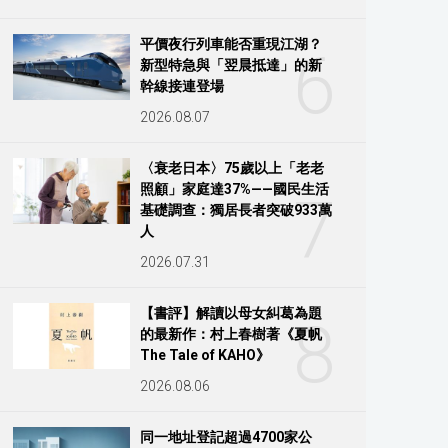
平價夜行列車能否重現江湖？
6
新型特急與「翌晨抵達」的新
幹線接連登場
2026.08.07
〈衰老日本〉75歲以上「老老
照顧」家庭達37%——國民生活
7
基礎調查：獨居長者突破933萬
人
2026.07.31
【書評】解讀以母女糾葛為題
8
的最新作：村上春樹著《夏帆
The Tale of KAHO》
2026.08.06
同一地址登記超過4700家公