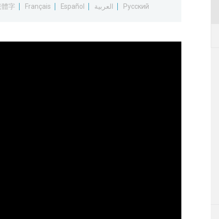
繁體字
Français
Español
العربية
Русский