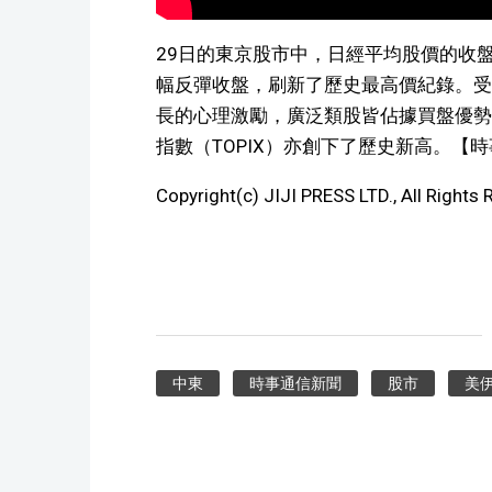
29日的東京股市中，日經平均股價的收盤價
幅反彈收盤，刷新了歷史最高價紀錄。受
長的心理激勵，廣泛類股皆佔據買盤優勢
指數（TOPIX）亦創下了歷史新高。【
Copyright(c) JIJI PRESS LTD., All Rights 
中東
時事通信新聞
股市
美