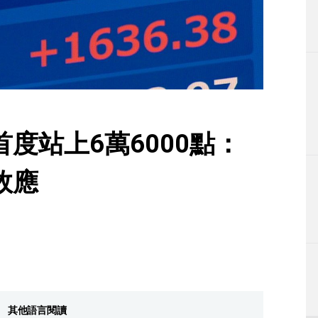
生活
運動
東京
編輯部通知
度站上6萬6000點：
效應
其他語言閱讀