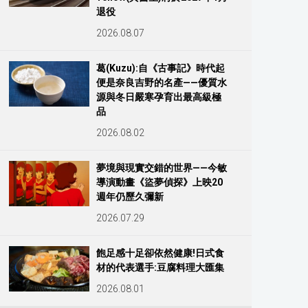
退役
2026.08.07
葛(Kuzu):自《古事記》時代起
便是奈良吉野的名產——優質水
源與冬日嚴寒孕育出最高級極
品
2026.08.02
夢境與現實交錯的世界——今敏
導演動畫《盜夢偵探》上映20
週年仍歷久彌新
2026.07.29
飽足感十足卻依然健康!日式食
材的代表選手:豆腐料理大匯集
2026.08.01