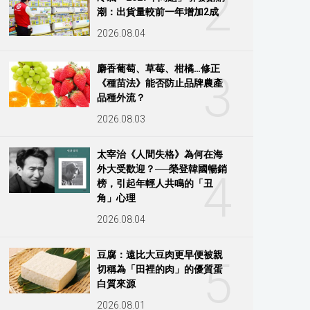
2
潮：出貨量較前一年增加2成
2026.08.04
麝香葡萄、草莓、柑橘…修正
3
《種苗法》能否防止品牌農產
品種外流？
2026.08.03
太宰治《人間失格》為何在海
外大受歡迎？──榮登韓國暢銷
4
榜，引起年輕人共鳴的「丑
角」心理
2026.08.04
豆腐：遠比大豆肉更早便被親
5
切稱為「田裡的肉」的優質蛋
白質來源
2026.08.01