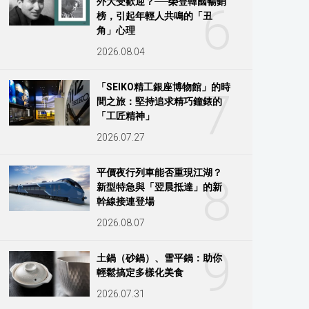
外大受歡迎？──榮登韓國暢銷
6
榜，引起年輕人共鳴的「丑
角」心理
2026.08.04
「SEIKO精工銀座博物館」的時
7
間之旅：堅持追求精巧鐘錶的
「工匠精神」
2026.07.27
平價夜行列車能否重現江湖？
8
新型特急與「翌晨抵達」的新
幹線接連登場
2026.08.07
9
土鍋（砂鍋）、雪平鍋：助你
輕鬆搞定多樣化美食
2026.07.31