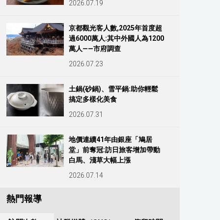
2026.07.19
京都觀光客人數,2025年首度超
過6000萬人:其中外國人為1200
萬人——市府調查
2026.07.23
土鍋(砂鍋)、雪平鍋:助你輕鬆
搞定多樣化美食
2026.07.31
地價連續41年由銀座「鳩居
堂」前奪冠:訪日旅客增加帶動
白馬、淺草大幅上漲
2026.07.14
熱門報導