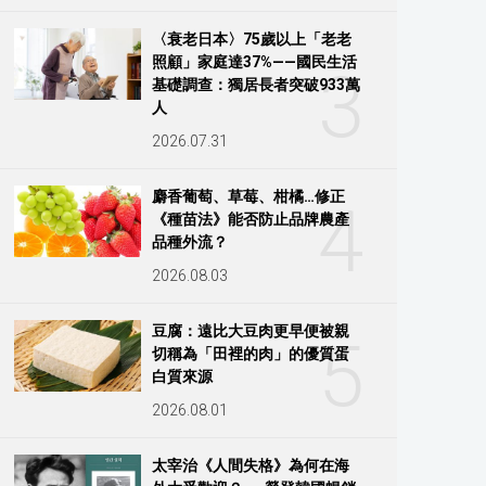
〈衰老日本〉75歲以上「老老
照顧」家庭達37%——國民生活
3
基礎調查：獨居長者突破933萬
人
2026.07.31
麝香葡萄、草莓、柑橘…修正
4
《種苗法》能否防止品牌農產
品種外流？
2026.08.03
豆腐：遠比大豆肉更早便被親
5
切稱為「田裡的肉」的優質蛋
白質來源
2026.08.01
太宰治《人間失格》為何在海