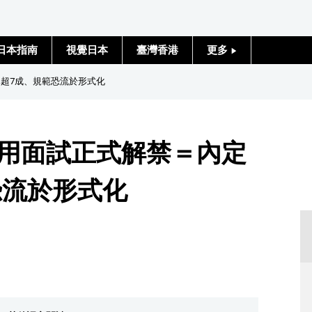
日本指南
視覺日本
臺灣香港
更多
人物訪談
已超7成、規範恐流於形式化
日本入門
採用面試正式解禁＝內定
政治外交
恐流於形式化
社會
財經
文化
科學技術