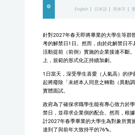
English
日本語
简体字
針對2027年春天即將畢業的大學生等
考的解禁日1日。然而，由於此解禁日不
活動提前（前倒）實施的企業接連不斷。
上，規範的形式化正持續加劇。
1日當天，深受學生喜愛（人氣高）的伊藤
起將廢除「未經本人同意之轉勤（異動調
實體面試。
政府為了確保求職學生能有專心致力於學
禁日，並尋求企業側的配合。然而，根據經
計2027年春季畢業的大學生為對象所實
達到了與前年大致持平的76%。