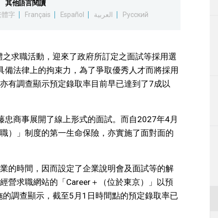
其他語言閱讀
生活
繁體字
Français
Español
العربية
Русский
運動
群體之求職活動，迎來了政府所訂定之面試等採用選
東京
具備法律上的拘束力，為了爭取優秀人才而將採用
亦有調查顯示預定錄取率目前早已達到了7成以
編輯部通知
忠商事展開了線上形式的面試。而自2027年4月
職）」制度的第一生命保險，亦實施了面對面的
業的時間，因而設定了企業說明會及面試等的解
營求職網站的「Career＋（位於東京）」以預
施的調查顯示，截至5月1日時間點的預定錄取率已