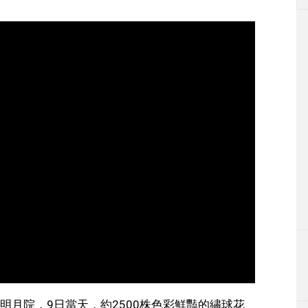
明月院，9日當天，約2500株色彩鮮豔的繡球花