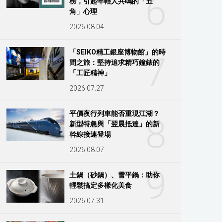
6
榜，引起年輕人共鳴的「丑
角」心理
2026.08.04
「SEIKO精工銀座博物館」的時
7
間之旅：堅持追求精巧鐘錶的
「工匠精神」
2026.07.27
平價夜行列車能否重現江湖？
8
新型特急與「翌晨抵達」的新
幹線接連登場
2026.08.07
9
土鍋（砂鍋）、雪平鍋：助你
輕鬆搞定多樣化美食
2026.07.31