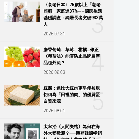
〈衰老日本〉75歲以上「老老
照顧」家庭達37%——國民生活
3
基礎調查：獨居長者突破933萬
人
2026.07.31
麝香葡萄、草莓、柑橘…修正
4
《種苗法》能否防止品牌農產
品種外流？
2026.08.03
豆腐：遠比大豆肉更早便被親
5
切稱為「田裡的肉」的優質蛋
白質來源
2026.08.01
太宰治《人間失格》為何在海
外大受歡迎？──榮登韓國暢銷