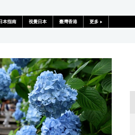
日本指南
視覺日本
臺灣香港
更多
人物訪談
日本入門
政治外交
社會
財經
文化
科學技術