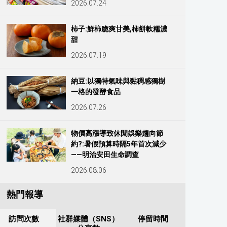
2026.07.24
柿子:鮮柿脆爽甘美,柿餅軟糯濃
甜
2026.07.19
納豆:以獨特氣味與黏稠感獨樹
一格的發酵食品
2026.07.26
物價高漲導致休閒娛樂趨向節
約?:暑假預算時隔5年首次減少
——明治安田生命調查
2026.08.06
熱門報導
訪問次數
社群媒體（SNS）
停留時間