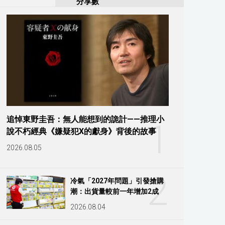
分享數
追悼東野圭吾：無人能想到的詭計——推理小
1
說不朽經典《嫌疑犯X的獻身》背後的故事
2026.08.05
2
冷氣「2027年問題」引發搶購
潮：出貨量較前一年增加2成
2026.08.04