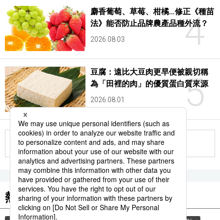
麝香葡萄、草莓、柑橘…修正《種苗
4
法》能否防止品牌農產品種外流？
2026.08.03
豆腐：遠比大豆肉更早便被親切稱
5
為「田裡的肉」的優質蛋白質來源
2026.08.01
更多
熱門關鍵詞