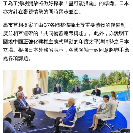
了為了海峽開放將做好採取「盡可能措施」的準備。日本
文化
亦方針在審視情勢的同時齊步並進。
高市首相提案了由G7各國整備稀土等重要礦物的儲備制
科學技術
度並相互連帶的「共同備蓄連帶構想」。此外，亦說明了
圍繞中國正強化覇權主義式舉動的印度太平洋情勢之日本
生活
立場。根據日本外務省表示，各國領袖一致同意將聯手應
處各項課題。
運動
娛樂
教育
工作勞動
家庭