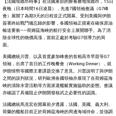
【法國埃維昂時事】在法國東部的療養勝地埃維昂，15日
視覺日本
夜晚（日本時間16日凌晨），先進7國領袖會議（G7峰
會）展開了為期3天的日程並正式開幕。受到美國與伊朗
臺灣香港
簽署終結戰鬥備忘錄的影響，各國領袖正摸索在確保原油
輸送要衝——荷姆茲海峽的航行安全上展開聯手。為了消
更多
除全球性的物價高漲，當前正處於考驗G7領導力的局
面。
人物訪談
official SNS
美國總統川普、以及首度參加峰會的首相高市早苗等G7
領袖，出席了首日的工作晚餐會（Working Dinner），就
日本入門
伊朗情勢等國際主要課題交換了意見。川普說明了與伊朗
之間的談判狀況，研判歐洲各國領袖亦展現了在荷姆茲海
政治外交
峽的清除水雷活動等方面派遣艦艇實施協助的姿態。會議
亦確認了具備阻止伊朗開發核武之必要性的認識。
社會
法國總統馬克宏在開幕前夕透露，法國、英國、義大利、
財經
荷蘭的艦船目前正於荷姆茲海峽的周邊海域待命，並強調