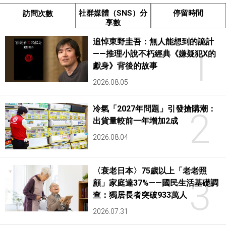
社群媒體（SNS）分
停留時間
訪問次數
享數
追悼東野圭吾：無人能想到的詭計
1
——推理小說不朽經典《嫌疑犯X的
獻身》背後的故事
2026.08.05
冷氣「2027年問題」引發搶購潮：
2
出貨量較前一年增加2成
2026.08.04
〈衰老日本〉75歲以上「老老照
3
顧」家庭達37%——國民生活基礎調
查：獨居長者突破933萬人
2026.07.31