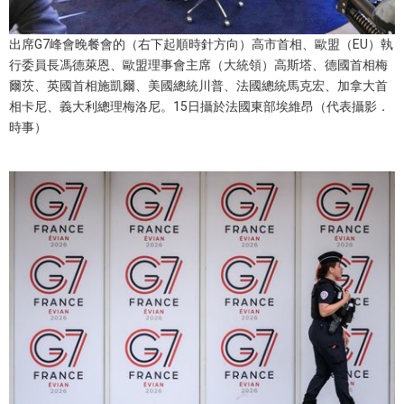
醫療健康
出席G7峰會晚餐會的（右下起順時針方向）高市首相、歐盟（EU）執
行委員長馮德萊恩、歐盟理事會主席（大統領）高斯塔、德國首相梅
爾茨、英國首相施凱爾、美國總統川普、法國總統馬克宏、加拿大首
語言
相卡尼、義大利總理梅洛尼。15日攝於法國東部埃維昂（代表攝影．
時事）
東京
編輯部通知