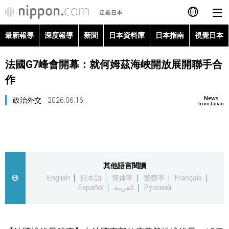
最新報導
深度報導
新聞
日本資料庫
日本指南
視覺日本
日本語
法國G7峰會開幕：就何姆茲海峽開放展開聯手合
English
作
简体字
最新報導
News
政治外交
2026.06.16
from Japan
Français
深度報導
Español
新聞
其他語言閱讀
العربية
English
日本語
简体字
繁體字
Français
日本資料庫
Español
العربية
Русский
Русский
日本指南