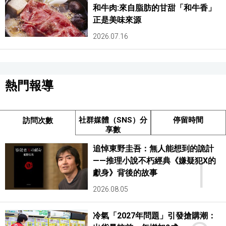
和牛肉:來自脂肪的甘甜「和牛香」
正是美味來源
2026.07.16
熱門報導
社群媒體（SNS）分
停留時間
訪問次數
享數
追悼東野圭吾：無人能想到的詭計
1
——推理小說不朽經典《嫌疑犯X的
獻身》背後的故事
2026.08.05
冷氣「2027年問題」引發搶購潮：