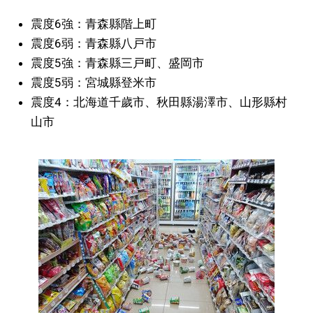
震度6強：青森縣階上町
文化
震度6弱：青森縣八戸市
震度5強：青森縣三戸町、盛岡市
科學技術
震度5弱：宮城縣登米市
震度4：北海道千歲市、秋田縣湯澤市、山形縣村
生活
山市
運動
娛樂
教育
工作勞動
家庭