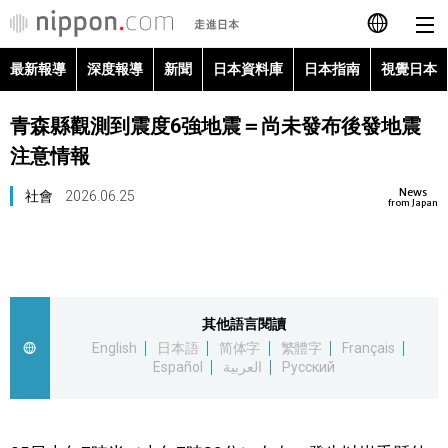
最新報導
深度報導
新聞
日本資料庫
日本指南
視覺日本
日本語
青森縣觀測到震度6強地震＝尚未發布後發地震
English
注意情報
简体字
最新報導
News
社會
2026.06.25
from Japan
Français
深度報導
Español
新聞
其他語言閱讀
العربية
English
日本語
简体字
繁體字
Français
日本資料庫
Español
العربية
Русский
Русский
日本指南