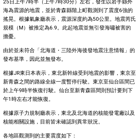
25日上午7時半（上午7時30分）左右，發生以岩手縣外
視覺日本
海為震源的地震，並於青森縣階上町觀測到了震度6強的
搖晃。根據氣象廳表示，震源深度約為50公里。地震芮氏
臺灣香港
規模（M）被推定為6.9。此起地震並無引發海嘯被害的
擔憂。
更多
由於並未符合「北海道・三陸外海後發地震注意情報」的
發布基準，因此並無發布。
人物訪談
official SNS
根據JR東日本表示，東北新幹線受到地震的影響，東京至
日本入門
新青森之間的路線全線一度暫停行駛。東京至仙台區間已
於上午9時半恢復行駛。仙台至新青森區間則預計要到下
政治外交
午1時左右才能恢復。
根據原子力規制廳表示，東北及北海道的核能發電廠以及
社會
核能相關設施，目前皆未確認到異常狀況。
財經
各地區觀測到的主要震度如下：