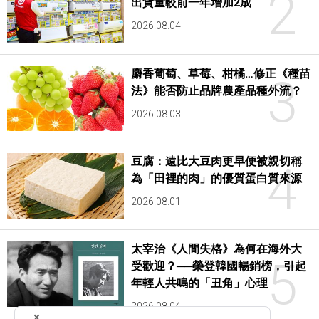
2
出貨量較前一年增加2成
2026.08.04
麝香葡萄、草莓、柑橘…修正《種苗
3
法》能否防止品牌農產品種外流？
2026.08.03
豆腐：遠比大豆肉更早便被親切稱
4
為「田裡的肉」的優質蛋白質來源
2026.08.01
太宰治《人間失格》為何在海外大
5
受歡迎？──榮登韓國暢銷榜，引起
年輕人共鳴的「丑角」心理
2026.08.04