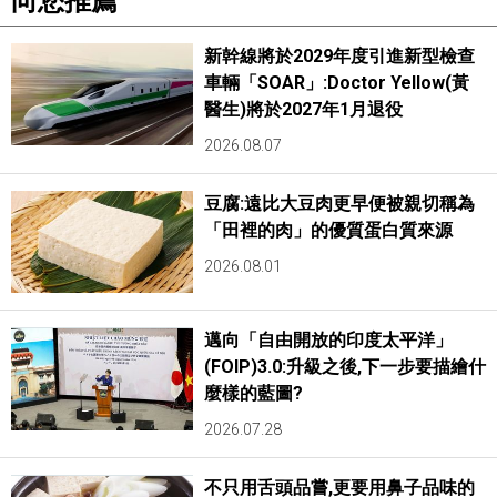
向您推薦
新幹線將於2029年度引進新型檢查
車輛「SOAR」:Doctor Yellow(黃
醫生)將於2027年1月退役
2026.08.07
豆腐:遠比大豆肉更早便被親切稱為
「田裡的肉」的優質蛋白質來源
2026.08.01
邁向「自由開放的印度太平洋」
(FOIP)3.0:升級之後,下一步要描繪什
麼樣的藍圖?
2026.07.28
不只用舌頭品嘗,更要用鼻子品味的