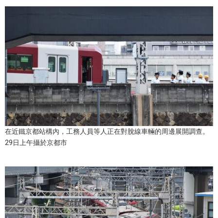
文化
科學技術
生活
運動
娛樂
在近鐵京都站構內，工務人員等人正在對脫線車輛的周邊展開調查。
29日上午攝於京都市
教育
工作勞動
家庭