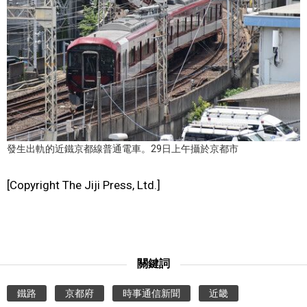
醫療健康
語言
東京
編輯部通知
發生出軌的近鐵京都線普通電車。29日上午攝於京都市
[Copyright The Jiji Press, Ltd.]
關鍵詞
鐵路
京都府
時事通信新聞
近畿