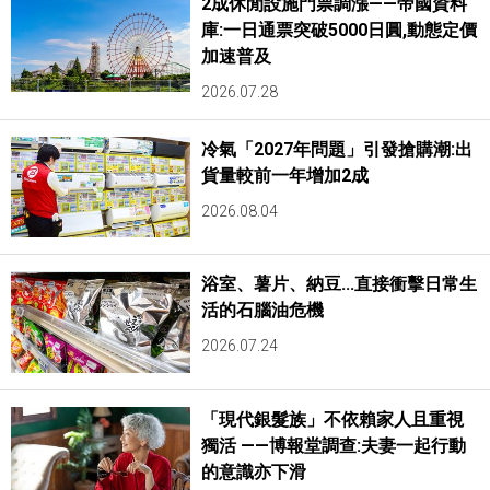
2成休閒設施門票調漲——帝國資料
庫:一日通票突破5000日圓,動態定價
加速普及
2026.07.28
冷氣「2027年問題」引發搶購潮:出
貨量較前一年增加2成
2026.08.04
浴室、薯片、納豆...直接衝擊日常生
活的石腦油危機
2026.07.24
「現代銀髮族」不依賴家人且重視
獨活 ——博報堂調查:夫妻一起行動
的意識亦下滑