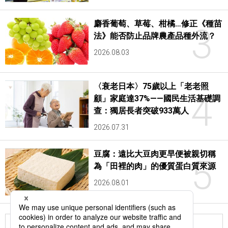
麝香葡萄、草莓、柑橘…修正《種苗
3
法》能否防止品牌農產品種外流？
2026.08.03
〈衰老日本〉75歲以上「老老照
4
顧」家庭達37%——國民生活基礎調
查：獨居長者突破933萬人
2026.07.31
豆腐：遠比大豆肉更早便被親切稱
5
為「田裡的肉」的優質蛋白質來源
2026.08.01
更多