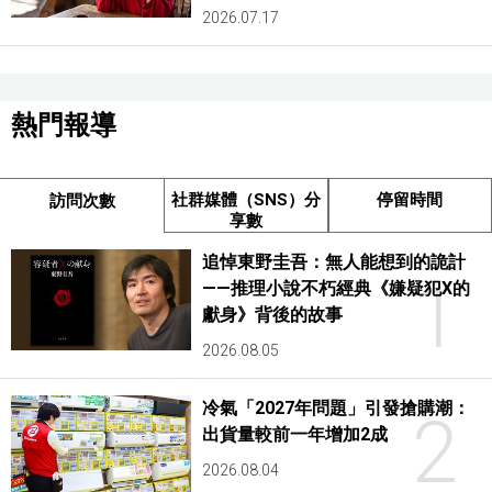
2026.07.17
熱門報導
社群媒體（SNS）分
停留時間
訪問次數
享數
追悼東野圭吾：無人能想到的詭計
1
——推理小說不朽經典《嫌疑犯X的
獻身》背後的故事
2026.08.05
冷氣「2027年問題」引發搶購潮：
2
出貨量較前一年增加2成
2026.08.04