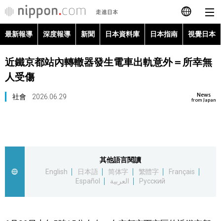
最新報導
深度報導
新聞
日本資料庫
日本指南
視覺日本
日本語
近鐵京都站內轉轍器發生電車出軌意外＝所幸無
English
人受傷
简体字
最新報導
News
社會
2026.06.29
from Japan
Français
深度報導
Español
新聞
其他語言閱讀
العربية
English
日本語
简体字
繁體字
Français
日本資料庫
Español
العربية
Русский
Русский
日本指南