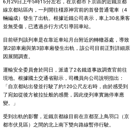
6月29日上午5時15分左右，在京都市下京區的近鐵京都
視覺日本
線京都站區內，一列開往橿原神宮前的首發普通電車（4
輛編成）發生了出軌。根據近鐵公司表示，車上30名乘客
臺灣香港
並無受傷，已透過步行方式引導回車站。
目前研判該列車是在靠近車站月台附近的轉轍器處，導致
更多
第2節車廂與第3節車廂發生出軌，該公司目前正對詳細原
因展開調查。
人物訪談
official SNS
運輸安全委員會於同日，派遣了2名鐵道事故調查官前往
日本入門
現地。根據國土交通省顯示，司機員向公司說明指出：
「自京都站出發並行駛了約120公尺左右時，由於感受到
政治外交
了宛如從後方被拉扯般的感覺，因此使列車實施停車應
變。」
社會
受到出軌的影響，近鐵京都線目前在京都至上鳥羽口（京
都市伏見區）之間的北上南下雙向路線暫停行駛。
財經