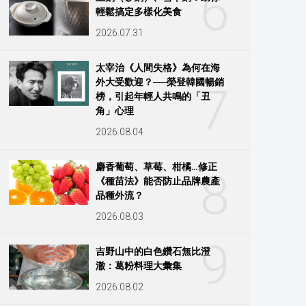
6
輕鬆搞定多樣化美食
2026.07.31
太宰治《人間失格》為何在海
外大受歡迎？──榮登韓國暢銷
7
榜，引起年輕人共鳴的「丑
角」心理
2026.08.04
麝香葡萄、草莓、柑橘…修正
8
《種苗法》能否防止品牌農產
品種外流？
2026.08.03
9
吉野山中的白色鑽石無比澄
澈：葛粉料理大彙集
2026.08.02