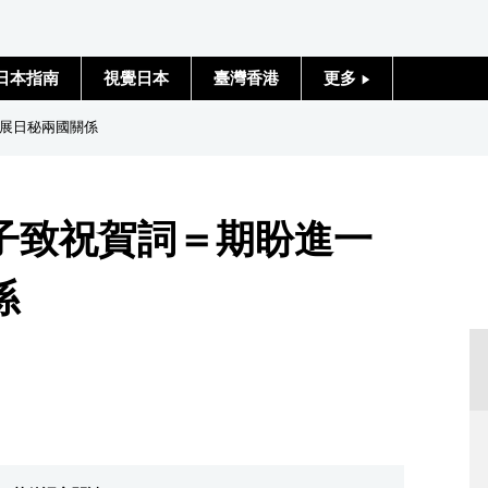
日本指南
視覺日本
臺灣香港
更多
人物訪談
展日秘兩國關係
日本入門
子致祝賀詞＝期盼進一
政治外交
係
社會
財經
文化
科學技術