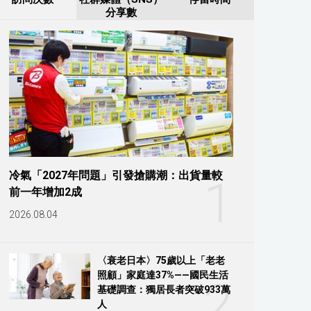
分享數
冷氣「2027年問題」引發搶購潮：出貨量較
1
前一年增加2成
2026.08.04
〈衰老日本〉75歲以上「老老
照顧」家庭達37%——國民生活
2
基礎調查：獨居長者突破933萬
人