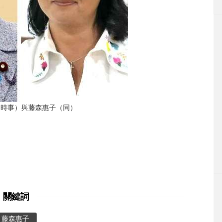
P時事）與藤森惠子（同）
關鍵詞
藤森惠子