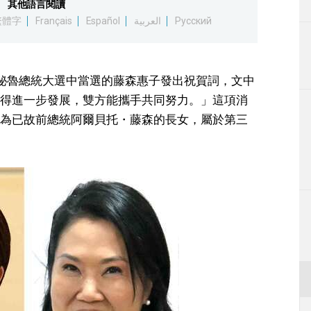
其他語言閱讀
生活
繁體字
Français
Español
العربية
Русский
運動
秘魯總統大選中當選的藤森惠子發出祝賀詞，文中
東京
得進一步發展，雙方能攜手共同努力。」這項消
為已故前總統阿爾貝托・藤森的長女，屬於第三
編輯部通知