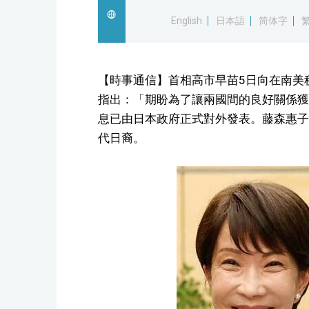
English
日本語
简体字
【時事通信】首相高市早苗5日向在南美
指出：「期盼為了讓兩國間的良好關係獲
息已由日本政府正式對外發表。藤森惠子
代日裔。