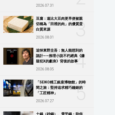
2026.07.31
豆腐：遠比大豆肉更早便被親
3
切稱為「田裡的肉」的優質蛋
白質來源
2026.08.01
追悼東野圭吾：無人能想到的
4
詭計——推理小說不朽經典《嫌
疑犯X的獻身》背後的故事
2026.08.05
「SEIKO精工銀座博物館」的時
5
間之旅：堅持追求精巧鐘錶的
「工匠精神」
2026.07.27
土鍋（砂鍋）、雪平鍋：助你