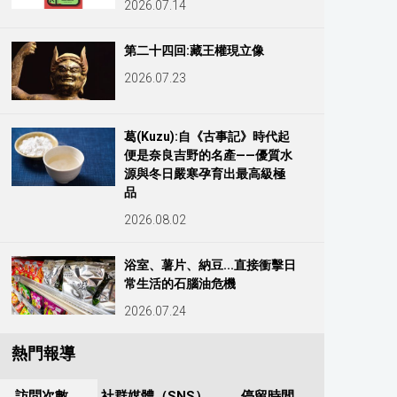
2026.07.14
第二十四回:藏王權現立像
2026.07.23
葛(Kuzu):自《古事記》時代起
便是奈良吉野的名產——優質水
源與冬日嚴寒孕育出最高級極
品
2026.08.02
浴室、薯片、納豆...直接衝擊日
常生活的石腦油危機
2026.07.24
熱門報導
訪問次數
社群媒體（SNS）
停留時間