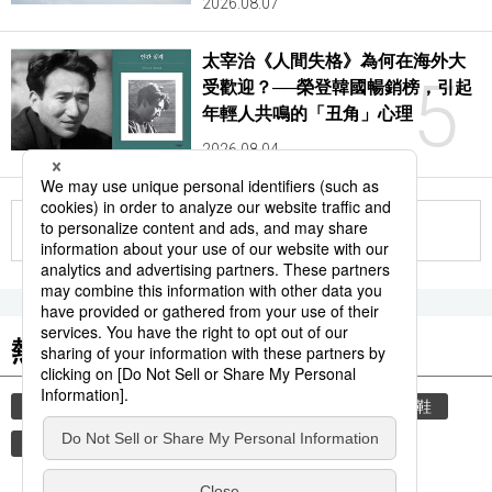
2026.08.07
太宰治《人間失格》為何在海外大
5
受歡迎？──榮登韓國暢銷榜，引起
年輕人共鳴的「丑角」心理
2026.08.04
更多
熱門關鍵詞
教育
禮儀
禮貌
住宅
玄關
脫鞋
時事通信新聞
飲食
歷史
觀光旅遊