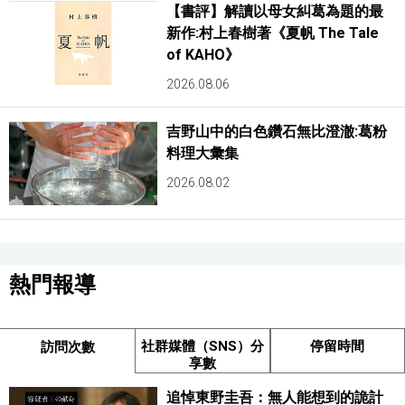
【書評】解讀以母女糾葛為題的最
新作:村上春樹著《夏帆 The Tale
of KAHO》
2026.08.06
吉野山中的白色鑽石無比澄澈:葛粉
料理大彙集
2026.08.02
熱門報導
社群媒體（SNS）分
停留時間
訪問次數
享數
追悼東野圭吾：無人能想到的詭計