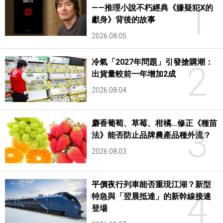
1
——推理小說不朽經典《嫌疑犯X的
獻身》背後的故事
2026.08.05
冷氣「2027年問題」引發搶購潮：
2
出貨量較前一年增加2成
2026.08.04
麝香葡萄、草莓、柑橘…修正《種苗
3
法》能否防止品牌農產品種外流？
2026.08.03
平價夜行列車能否重現江湖？新型
4
特急與「翌晨抵達」的新幹線接連
登場