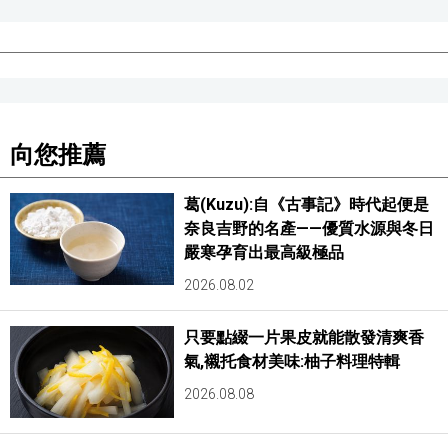
向您推薦
葛(Kuzu):自《古事記》時代起便是
奈良吉野的名產——優質水源與冬日
嚴寒孕育出最高級極品
2026.08.02
只要點綴一片果皮就能散發清爽香
氣,襯托食材美味:柚子料理特輯
2026.08.08