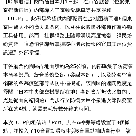
【時事通信】防衛省自本月1日起，在市谷廳舍（位於東
視覺日本
京都新宿區）內部導入了電動滑板車等共享服務
「LUUP」。此舉是希望供內部職員在占地面積高達5個東
臺灣香港
京巨蛋大小的廣大園區內、以及往返園區外部時作為移動
工具使用。然而，社群網路上隨即湧現高度擔憂，網民紛
更多
紛質疑「這恐怕會導致掌握核心機密情報的官員其定位資
訊遭到外部掌握」。
人物訪談
official SNS
市谷廳舍的園區占地面積約為25公頃。內部匯集了防衛省
本省各部局、統合幕僚監部（參謀本部），以及陸海空自
日本入門
衛隊的各幕僚監部等國防中樞機能。該園區的遼闊程度是
霞關（日本中央部會機關所在地）各部會所無法比擬的，
政治外交
光是從面向靖國通正門步行至防衛大臣小泉進次郎執務室
所在的A棟，就需要耗費數分鐘的時間。
社會
本次LUUP的租借站「Port」共在A棟旁等處設置了3個據
財經
點，並投入了10台電動滑板車與5台電動輔助自行車。該