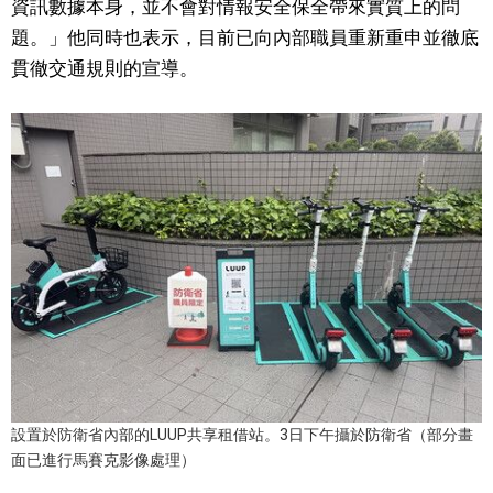
資訊數據本身，並不會對情報安全保全帶來實質上的問
題。」他同時也表示，目前已向內部職員重新重申並徹底
醫療健康
貫徹交通規則的宣導。
語言
東京
編輯部通知
設置於防衛省內部的LUUP共享租借站。3日下午攝於防衛省（部分畫
面已進行馬賽克影像處理）