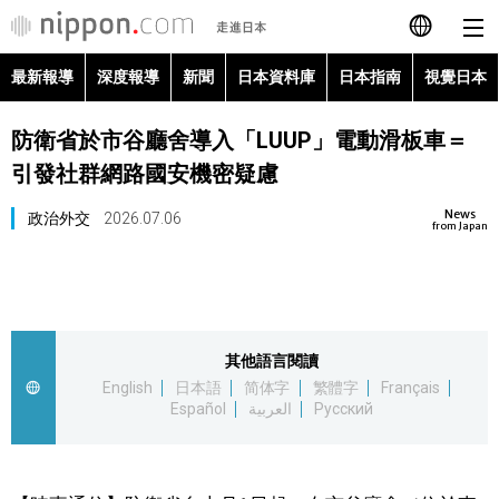
最新報導
深度報導
新聞
日本資料庫
日本指南
視覺日本
日本語
防衛省於市谷廳舍導入「LUUP」電動滑板車＝
English
引發社群網路國安機密疑慮
简体字
最新報導
News
政治外交
2026.07.06
from Japan
Français
深度報導
Español
新聞
其他語言閱讀
العربية
English
日本語
简体字
繁體字
Français
日本資料庫
Español
العربية
Русский
Русский
日本指南