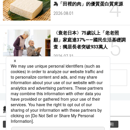
4
為「田裡的肉」的優質蛋白質來源
2026.08.01
〈衰老日本〉75歲以上「老老照
5
顧」家庭達37%——國民生活基礎調
查：獨居長者突破933萬人
2026.07.31
更多
熱門關鍵詞
教育
禮儀
禮貌
住宅
玄關
脫鞋