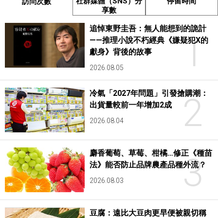
社群媒體（SNS）分
停留時間
訪問次數
享數
追悼東野圭吾：無人能想到的詭計
1
——推理小說不朽經典《嫌疑犯X的
獻身》背後的故事
2026.08.05
冷氣「2027年問題」引發搶購潮：
2
出貨量較前一年增加2成
2026.08.04
麝香葡萄、草莓、柑橘…修正《種苗
3
法》能否防止品牌農產品種外流？
2026.08.03
豆腐：遠比大豆肉更早便被親切稱