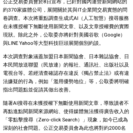
公正交易委員會於8日宣布，已針對國內運營新聞網站的
視覺日本
約370家媒體公司，展開關於其與IT企業間交易實態的問
卷調查。本次將重點調查生成式AI（人工智慧）搜尋服務
臺灣香港
在未獲授權下無斷使用新聞文章、以及文章授權費的實際
現狀。除此之外，公取委亦將針對美國谷歌（Google）
更多
與LINE Yahoo等大型科技巨頭展開個別約談。
本次調查對象涵蓋加盟日本新聞協會、日本雜誌協會、日
人物訪談
official SNS
本民間放送聯盟（民放連）的報社、通訊社、出版社以及
電視台等。若經清查確認存在違反《獨占禁止法》或有違
日本入門
法嫌疑的行為，例如「濫用優勢地位」等，公取委將明確
指出問題點並促請其做出改善。
政治外交
隨著AI搜尋在未獲授權下無斷使用新聞文章，導致讀者不
社會
再點進點閱新聞來源網站、使得媒體無法獲得廣告收入的
「零點擊搜尋（Zero-click Search）」現象，如今已成為
財經
深刻的社會問題。公正交易委員會為此也將對約2000名