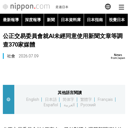
最新報導
深度報導
新聞
日本資料庫
日本指南
視覺日本
日本語
公正交易委員會就AI未經同意使用新聞文章等調
English
查370家媒體
简体字
最新報導
News
社會
2026.07.09
from Japan
Français
深度報導
Español
新聞
其他語言閱讀
العربية
English
日本語
简体字
繁體字
Français
日本資料庫
Español
العربية
Русский
Русский
日本指南