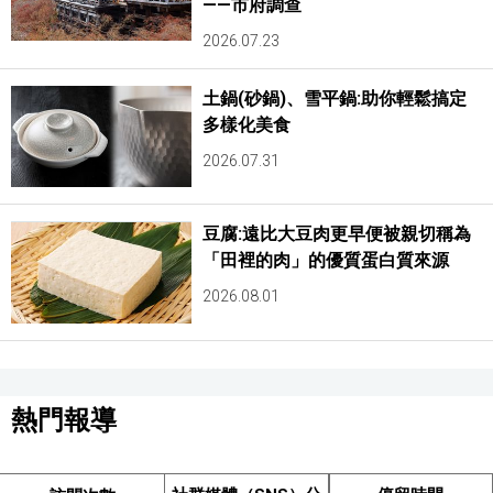
——市府調查
2026.07.23
土鍋(砂鍋)、雪平鍋:助你輕鬆搞定
多樣化美食
2026.07.31
豆腐:遠比大豆肉更早便被親切稱為
「田裡的肉」的優質蛋白質來源
2026.08.01
熱門報導