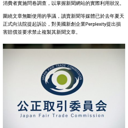
消費者實施問卷調查，以掌握新聞網站的實際利用狀況。
文化
圍繞文章無斷使用的爭議，讀賣新聞等媒體已於去年夏天
正式向法院提起訴訟，對美國新創企業Perplexity提出損
科學技術
害賠償並要求禁止複製其新聞文章。
生活
運動
娛樂
教育
工作勞動
家庭