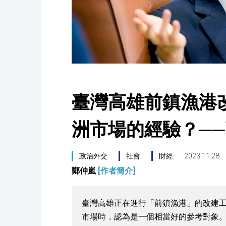
臺灣高雄前鎮漁港
洲市場的經驗？─
政治外交
社會
財經
2023.11.28
鄭仲嵐
[作者簡介]
臺灣高雄正在進行「前鎮漁港」的改建工程
市場時，認為是一個相當好的參考對象