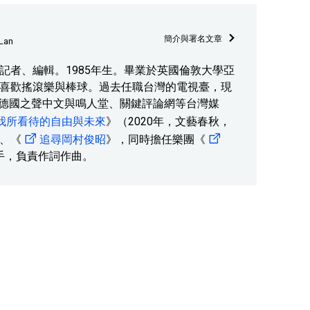
簡介與署名文章
Lan
種部門記者、編輯。1985年生。畢業於英國倫敦大學亞
喜歡搖滾樂與棒球。過去任職台灣的電視臺，現
、德國之聲中文與鳴人堂、關鍵評論網等台灣媒
我所看待的自由與未來
》（2020年，文藝春秋，
、《
追尋岡村俊昭
》，同時擔任樂團《
手，負責作詞作曲。