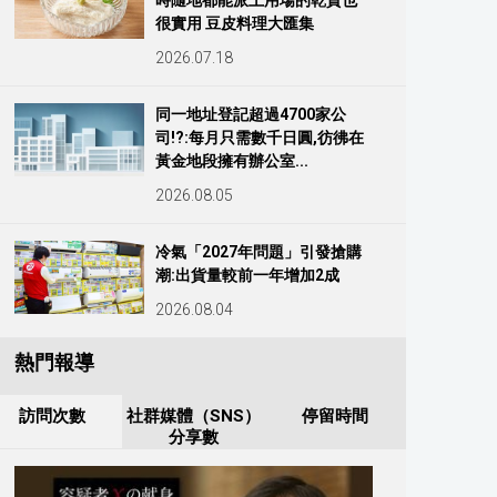
時隨地都能派上用場的乾貨也
很實用 豆皮料理大匯集
2026.07.18
同一地址登記超過4700家公
司!?:每月只需數千日圓,彷彿在
黃金地段擁有辦公室...
2026.08.05
冷氣「2027年問題」引發搶購
潮:出貨量較前一年增加2成
2026.08.04
熱門報導
訪問次數
社群媒體（SNS）
停留時間
分享數