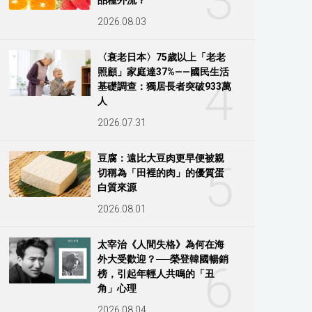
3
2026.08.03
〈衰老日本〉75歲以上「老老
照顧」家庭達37%——國民生活
4
基礎調查：獨居長者突破933萬
人
2026.07.31
豆腐：遠比大豆肉更早便被親
5
切稱為「田裡的肉」的優質蛋
白質來源
2026.08.01
太宰治《人間失格》為何在海
外大受歡迎？──榮登韓國暢銷
6
榜，引起年輕人共鳴的「丑
角」心理
2026.08.04