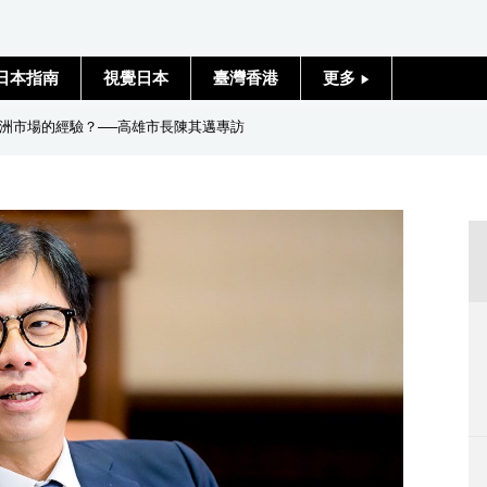
日本指南
視覺日本
臺灣香港
更多
人物訪談
洲市場的經驗？──高雄市長陳其邁專訪
日本入門
政治外交
社會
財經
文化
科學技術