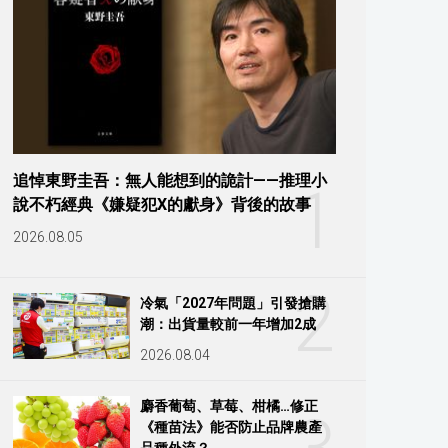
追悼東野圭吾：無人能想到的詭計——推理小
1
說不朽經典《嫌疑犯X的獻身》背後的故事
2026.08.05
2
冷氣「2027年問題」引發搶購
潮：出貨量較前一年增加2成
2026.08.04
麝香葡萄、草莓、柑橘…修正
《種苗法》能否防止品牌農產
品種外流？