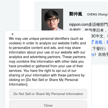
鄭仲嵐
CHENG Chung 
nippon.com多語
非學院，曾留學日本，
定期供稿給BBC中文
體。著書《
唐鳳：
台灣由親子天下發行）
The Seven Joy
》吉他
系列報導