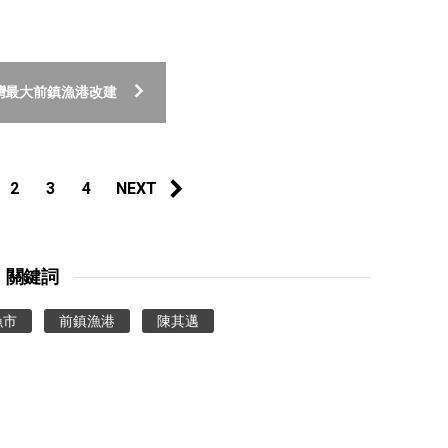
灣最大前鎮漁港改建
2
3
4
NEXT
關鍵詞
漁市
前鎮漁港
陳其邁