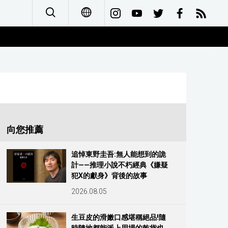
日本語
English
简体字
Français
向您推薦
Español
追悼東野圭吾:無人能想到的詭
計——推理小說不朽經典《嫌疑
العربية
犯X的獻身》背後的故事
2026.08.05
Русский
生豆皮的滑嫩口感堪稱絕品!隨