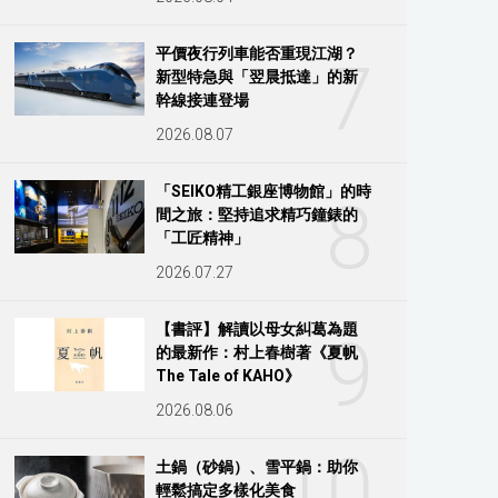
平價夜行列車能否重現江湖？
7
新型特急與「翌晨抵達」的新
幹線接連登場
2026.08.07
「SEIKO精工銀座博物館」的時
8
間之旅：堅持追求精巧鐘錶的
「工匠精神」
2026.07.27
【書評】解讀以母女糾葛為題
9
的最新作：村上春樹著《夏帆
The Tale of KAHO》
2026.08.06
10
土鍋（砂鍋）、雪平鍋：助你
輕鬆搞定多樣化美食