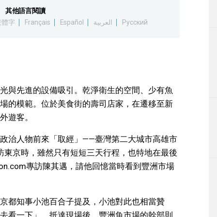
其他語言閱讀
繁體字
Français
Español
العربية
Русский
光與先進的設備吸引。乾淨衛生的空間、少有魚
場的模範。位於美食街的壽司店家，在遷移至新
外遊客。
政治人物前來「取經」——臺灣第二大城市高雄市
造訪東京時，雖然只有短短三天行程，也特地在最後
on.com專訪陳其邁，請他回憶當時看到豐洲市場
京都知事小池百合子提及，小池對此也相當贊
去看一下」，抵達現場後，豐洲魚市場的幹部則