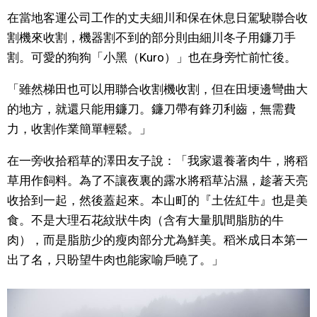
在當地客運公司工作的丈夫細川和保在休息日駕駛聯合收
割機來收割，機器割不到的部分則由細川冬子用鐮刀手
割。可愛的狗狗「小黑（Kuro）」也在身旁忙前忙後。
「雖然梯田也可以用聯合收割機收割，但在田埂邊彎曲大
的地方，就還只能用鐮刀。鐮刀帶有鋒刃利齒，無需費
力，收割作業簡單輕鬆。」
在一旁收拾稻草的澤田友子說：「我家還養著肉牛，將稻
草用作飼料。為了不讓夜裏的露水將稻草沾濕，趁著天亮
收拾到一起，然後蓋起來。本山町的『土佐紅牛』也是美
食。不是大理石花紋狀牛肉（含有大量肌間脂肪的牛
肉），而是脂肪少的瘦肉部分尤為鮮美。稻米成日本第一
出了名，只盼望牛肉也能家喻戶曉了。」