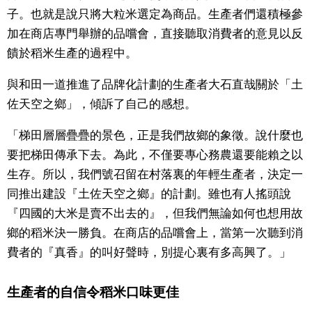
子。也就是說只將大粒米選定為商品。生產者們還積極參
加在商店專門舉辦的品嚐會，直接聽取消費者的意見以反
饋於稻米生產的過程中。
與和田一道推進了品牌化計劃的生產者大石直哉關於「土
佐天空之鄉」，傾訴了自己的感想。
「梯田層層疊疊的景色，正是我們故鄉的象徵。說什麼也
要把梯田傳承下去。為此，不僅要專心務農還要能賴之以
生存。所以，我們號召留在村落裏的年輕生產者，決定一
同推出建設『土佐天空之鄉』的計劃。雖也有人搖頭說
『四國的大米是賣不出去的』，但我們無論如何也想用故
鄉的稻米決一勝負。在商店的品嚐會上，當第一次聽到消
費者的『真香』的叫好聲時，別提心裏有多高興了。」
生產者的自信令稻米口味更佳