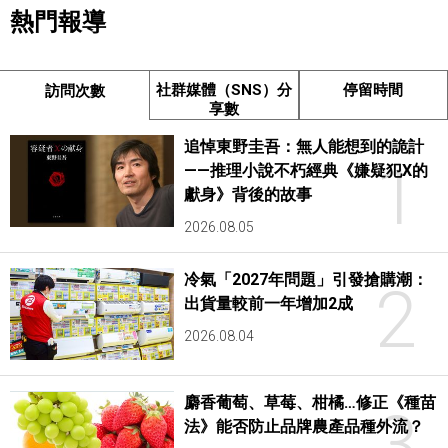
熱門報導
社群媒體（SNS）分
停留時間
訪問次數
享數
追悼東野圭吾：無人能想到的詭計
1
——推理小說不朽經典《嫌疑犯X的
獻身》背後的故事
2026.08.05
冷氣「2027年問題」引發搶購潮：
2
出貨量較前一年增加2成
2026.08.04
麝香葡萄、草莓、柑橘…修正《種苗
3
法》能否防止品牌農產品種外流？