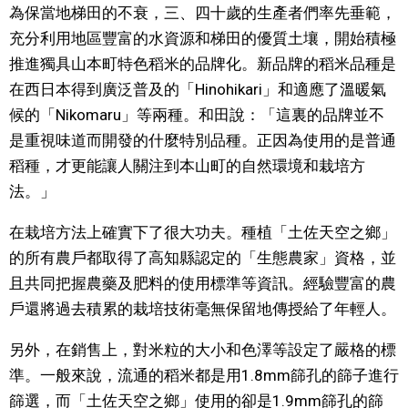
為保當地梯田的不衰，三、四十歲的生產者們率先垂範，
充分利用地區豐富的水資源和梯田的優質土壤，開始積極
推進獨具山本町特色稻米的品牌化。新品牌的稻米品種是
在西日本得到廣泛普及的「Hinohikari」和適應了溫暖氣
候的「Nikomaru」等兩種。和田說：「這裏的品牌並不
是重視味道而開發的什麼特別品種。正因為使用的是普通
稻種，才更能讓人關注到本山町的自然環境和栽培方
法。」
在栽培方法上確實下了很大功夫。種植「土佐天空之鄉」
的所有農戶都取得了高知縣認定的「生態農家」資格，並
且共同把握農藥及肥料的使用標準等資訊。經驗豐富的農
戶還將過去積累的栽培技術毫無保留地傳授給了年輕人。
另外，在銷售上，對米粒的大小和色澤等設定了嚴格的標
準。一般來說，流通的稻米都是用1.8mm篩孔的篩子進行
篩選，而「土佐天空之鄉」使用的卻是1.9mm篩孔的篩