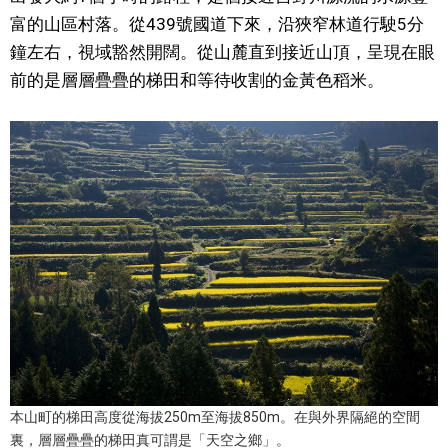
富的山區村落。從439號國道下來，沿狹窄林道行駛5分
文化
鐘左右，視域豁然開闊。從山麓直到接近山頂，呈現在眼
前的是層層疊疊的梯田和等待收割的金黃色稻米。
科學技術
生活
運動
娛樂
教育
工作勞動
本山町的梯田高度從海拔250m至海拔850m。在與外界隔絕的空間
家庭
裏，層層疊疊的梯田真可謂是「天空之鄉」。