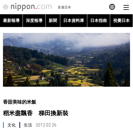
最新報導
深度報導
新聞
日本資料庫
日本指南
視覺日本
日本語
English
简体字
最新報導
Français
深度報導
Español
新聞
العربية
香甜美味的米飯
日本資料庫
稻米盡飄香 梯田換新裝
Русский
日本指南
文化
生活
2012.02.26