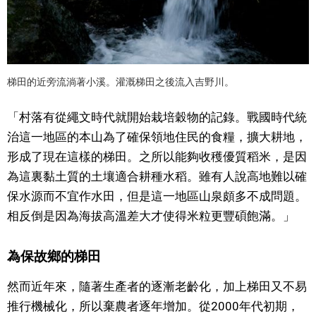
梯田的近旁流淌著小溪。灌溉梯田之後流入吉野川。
「村落有從繩文時代就開始栽培穀物的記錄。戰國時代統
治這一地區的本山為了確保領地住民的食糧，擴大耕地，
形成了現在這樣的梯田。之所以能夠收穫優質稻米，是因
為這裏黏土質的土壤適合耕種水稻。雖有人說高地難以確
保水源而不宜作水田，但是這一地區山泉頗多不成問題。
相反倒是因為海拔高溫差大才使得米粒更豐碩飽滿。」
為保故鄉的梯田
然而近年來，隨著生產者的逐漸老齡化，加上梯田又不易
推行機械化，所以棄農者逐年增加。從2000年代初期，