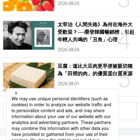
2026.08.03
太宰治《人間失格》為何在海外大
4
受歡迎？──榮登韓國暢銷榜，引起
年輕人共鳴的「丑角」心理
2026.08.04
豆腐：遠比大豆肉更早便被親切稱
5
為「田裡的肉」的優質蛋白質來源
2026.08.01
更多