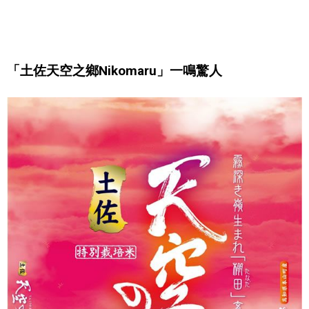
醫療健康
「土佐天空之鄉Nikomaru」一鳴驚人
語言
東京
編輯部通知