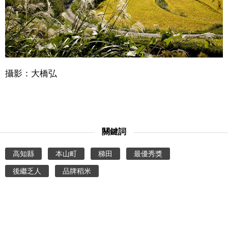
攝影：大橋弘
關鍵詞
高知縣
本山町
梯田
最優秀獎
後繼乏人
品牌稻米