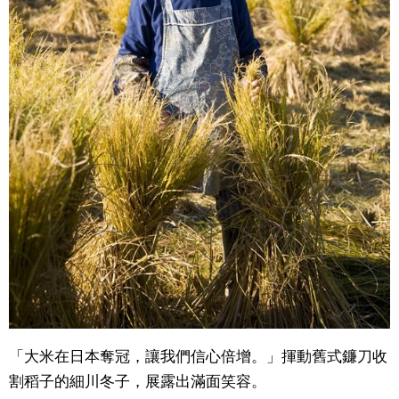
「大米在日本奪冠，讓我們信心倍增。」揮動舊式鐮刀收
割稻子的細川冬子，展露出滿面笑容。