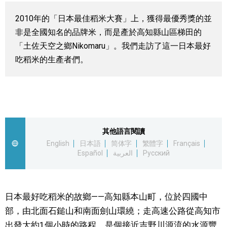
視覺日本
2010年的「日本最佳稻米大賽」上，獲得最優秀獎的並
非是全國知名的品牌米，而是產於高知縣山區梯田的
臺灣香港
「土佐天空之鄉Nikomaru」。我們走訪了這一日本最好
吃稻米的生產者們。
更多
人物訪談
official SNS
日本入門
其他語言閱讀
English
日本語
简体字
繁體字
Français
Español
العربية
Русский
政治外交
社會
日本最好吃稻米的故鄉——高知縣本山町，位於四國中
部，由北面石鎚山和南面劍山環繞；走高速公路從高知市
財經
出發大約1個小時的路程，是個接近吉野川源流的水源豐