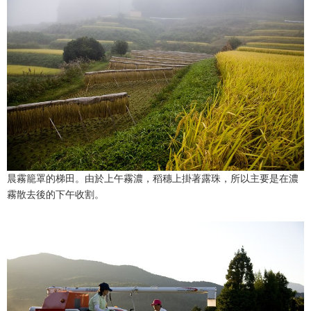
晨霧籠罩的梯田。由於上午霧濃，稻穗上掛著露珠，所以主要是在濃
霧散去後的下午收割。