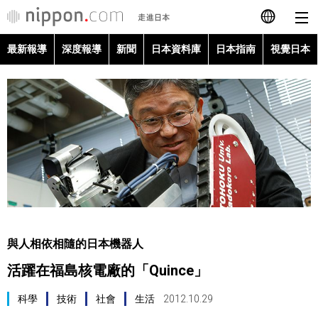
最新報導
深度報導
新聞
日本資料庫
日本指南
視覺日本
日本語
English
简体字
最新報導
Français
深度報導
Español
新聞
العربية
與人相依相隨的日本機器人
日本資料庫
活躍在福島核電廠的「Quince」
Русский
日本指南
科學
技術
社會
生活
2012.10.29