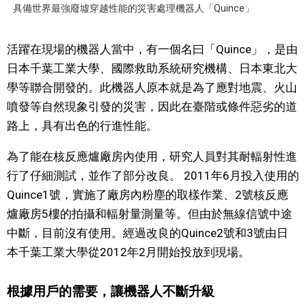
具備世界最強廢墟穿越性能的災害處理機器人「Quince」
醫療健康
活躍在現場的機器人當中，有一個名曰「Quince」，是由
日本千葉工業大學、國際救助系統研究機構、日本東北大
語言
學等聯合開發的。此機器人原本就是為了應對地震、火山
噴發等自然現象引發的災害，因此在臺階或條件惡劣的道
東京
路上，具有出色的行進性能。
編輯部通知
為了能在核反應爐廠房內使用，研究人員對其耐輻射性進
行了仔細測試，並作了部分改良。 2011年6月投入使用的
Quince1號，實施了廠房內粉塵的取樣作業、2號核反應
爐廠房5樓的拍攝和輻射量測量等。但由於無線信號中途
中斷，目前沒有使用。經過改良的Quince2號和3號由日
本千葉工業大學從2012年2月開始投放到現場。
根據用戶的需要，讓機器人不斷升級