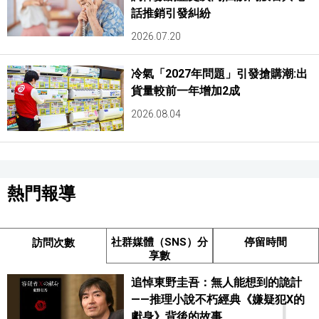
話推銷引發糾紛
2026.07.20
冷氣「2027年問題」引發搶購潮:出
貨量較前一年增加2成
2026.08.04
熱門報導
社群媒體（SNS）分
停留時間
訪問次數
享數
追悼東野圭吾：無人能想到的詭計
——推理小說不朽經典《嫌疑犯X的
獻身》背後的故事