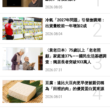
1
2026.08.05
冷氣「2027年問題」引發搶購潮：
2
出貨量較前一年增加2成
2026.08.04
〈衰老日本〉75歲以上「老老照
3
顧」家庭達37%——國民生活基礎調
查：獨居長者突破933萬人
2026.07.31
豆腐：遠比大豆肉更早便被親切稱
4
為「田裡的肉」的優質蛋白質來源
2026.08.01