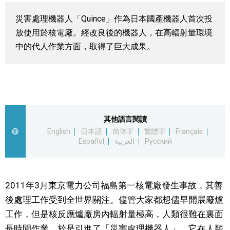
視覺日本
災害處理機器人「Quince」作為日本國產機器人首次投
放使用於核電廠。經改良後的機器人，在高輻射量環境
臺灣香港
中的代人作業方面，取得了巨大成果。
更多
人物訪談
official SNS
其他語言閱讀
日本入門
English
日本語
简体字
繁體字
Français
Español
العربية
Русский
政治外交
2011年3月東京電力公司福島第一核電廠發生事故，其善
社會
後處理工作受到全世界關注。儘管大家都想儘早開展廢爐
工作，但是核反應爐廠房內輻射量極高，人類很難在裏面
財經
長時間作業。於是引進了「災害處理機器人」，它在人類