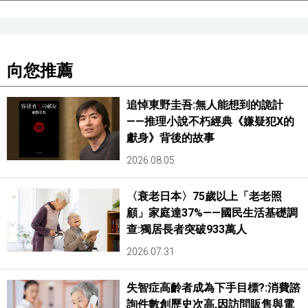
向您推薦
追悼東野圭吾:無人能想到的詭計
——推理小說不朽經典《嫌疑犯X的
獻身》背後的故事
2026.08.05
〈衰老日本〉75歲以上「老老照
顧」家庭達37%——國民生活基礎調
查:獨居長者突破933萬人
2026.07.31
失智症高齡者成為下手目標?:消費諮
詢件數創歷史次高,因訪問販售與電