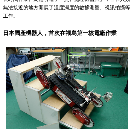
無法接近的地方開展了溫度濕度的數據測量、視訊拍攝等
文化
工作。
科學技術
日本國產機器人，首次在福島第一核電廠作業
生活
運動
娛樂
教育
工作勞動
家庭