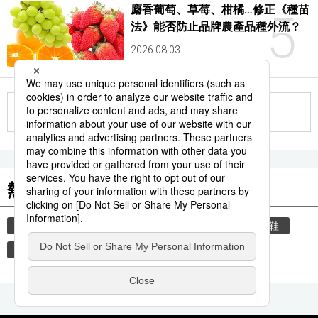
麝香葡萄、草莓、柑橘…修正《種苗
5
法》能否防止品牌農產品種外流？
2026.08.03
更多
熱門關鍵詞
教育
禮儀
禮貌
住宅
玄關
脫鞋
中國
國際
韓國
品牌