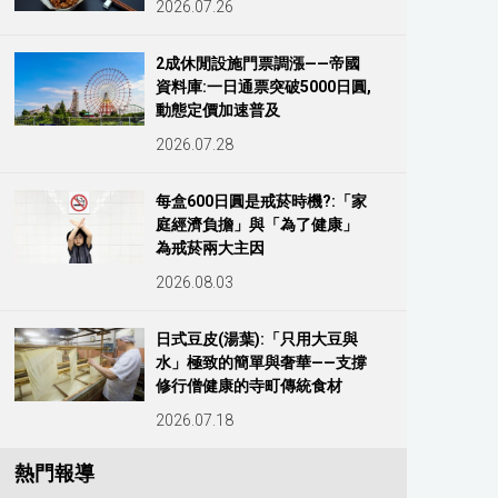
2026.07.26
2成休閒設施門票調漲——帝國
資料庫:一日通票突破5000日圓,
動態定價加速普及
2026.07.28
每盒600日圓是戒菸時機?:「家
庭經濟負擔」與「為了健康」
為戒菸兩大主因
2026.08.03
日式豆皮(湯葉):「只用大豆與
水」極致的簡單與奢華——支撐
修行僧健康的寺町傳統食材
2026.07.18
熱門報導