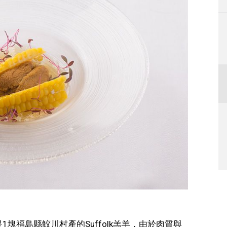
1塊福島縣鮫川村產的Suffolk羔羊，由於肉質與