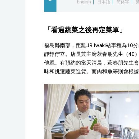
English
日本語
简体字
「看過蔬菜之後再定菜單」
福島縣南部，距離JR Iwaki站車程為1
靜靜佇立。店長兼主廚萩春朋先生（40
他縣。有預約的當天清晨，萩春朋先生會
味和挑選蔬菜進貨。而肉和魚等則會根據