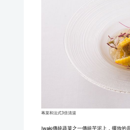
蓴菜和法式3倍清湯
Iwaki傳統蔬菜之一傳統芋泥上，擺放的是