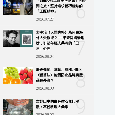
「SEIKO精工銀座博物館」的時
6
間之旅：堅持追求精巧鐘錶的
「工匠精神」
2026.07.27
太宰治《人間失格》為何在海
外大受歡迎？──榮登韓國暢銷
7
榜，引起年輕人共鳴的「丑
角」心理
2026.08.04
麝香葡萄、草莓、柑橘…修正
8
《種苗法》能否防止品牌農產
品種外流？
2026.08.03
9
吉野山中的白色鑽石無比澄
澈：葛粉料理大彙集
2026.08.02