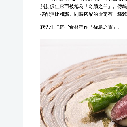
脂肪俱佳它而被稱為「奇蹟之羊」。傳統
搭配無比和諧。同時搭配的蘆筍有一種蠶
萩先生把這些食材稱作「福島之寶」。