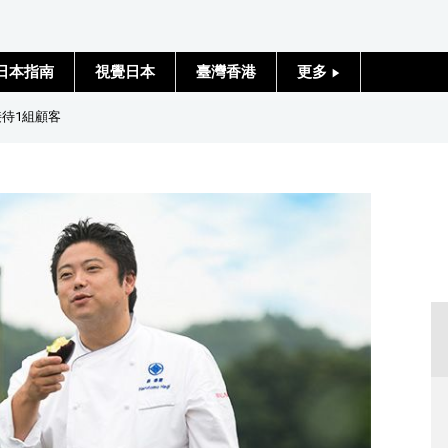
日本指南
視覺日本
臺灣香港
更多
人物訪談
待1組顧客
日本入門
政治外交
社會
財經
文化
科學技術