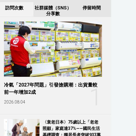
訪問次數
社群媒體（SNS）
停留時間
分享數
冷氣「2027年問題」引發搶購潮：出貨量較
1
前一年增加2成
2026.08.04
〈衰老日本〉75歲以上「老老
照顧」家庭達37%——國民生活
基礎調查：獨居長者突破933萬