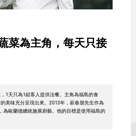
生活
運動
東京
以蔬菜為主角，每天只接
編輯部通知
菜，1天只為1組客人提供法餐。主角為福島的食
的美味充分呈現出來。2013年，萩春朋先生作為
，為歐蘭德總統施展廚藝。他的目標是使用福島的