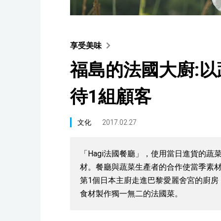
享受美味
福島的法國大廚:
待1組顧客
文化
2017.02.27
「Hagi法國餐廳」，使用當日進貨的蔬
材。餐廳與蔬菜生產者的合作使當季素材
第1個日本主廚走進巴黎愛麗舍宮的廚房
食材製作獨一無二的法國菜。