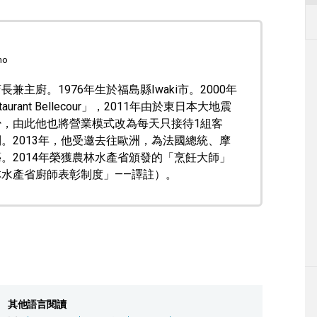
mo
長兼主廚。1976年生於福島縣Iwaki市。2000年
rant Bellecour」，2011年由於東日本大地震
，由此他也將營業模式改為每天只接待1組客
。2013年，他受邀去往歐洲，為法國總統、摩
。2014年榮獲農林水產省頒發的「烹飪大師」
水產省廚師表彰制度」——譯註）。
其他語言閱讀