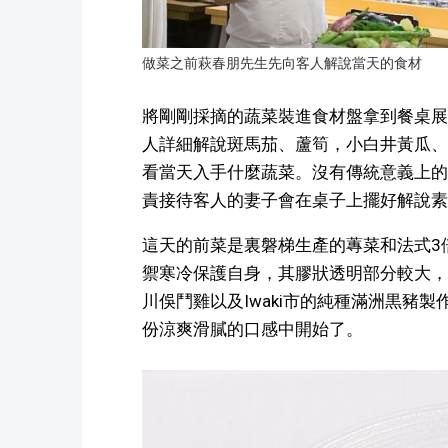
做菜之前萩春朋先生先向客人解說當天的食材
將剛剛採摘的蔬菜裝進食材盤拿到餐桌展
人詳細解說斑馬茄、蘆筍，小白井黃瓜、
看當天入手什麼蔬菜。沒有傳統意義上的
責接待客人的妻子會在桌子上擺好解說素
這天的前菜是裏磐梯生產的蓴菜和法式3
禦寒冷保護自身，其膠狀透明部分較大，
川俁鬥雞以及Iwaki市的純種滿洲黒豬
份涼爽滑膩的口感中開始了。