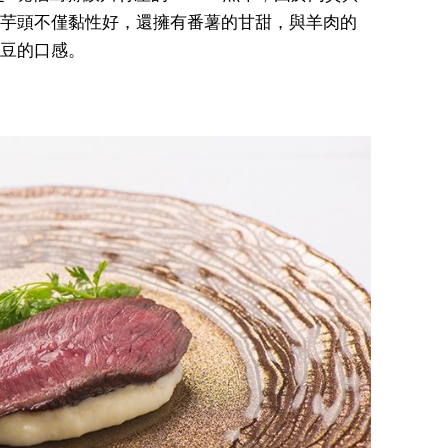
芋頭不僅黏性好，還擁有番薯的甘甜，與羊肉的
豆的口感。