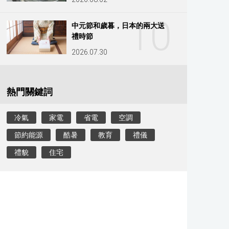
10
中元節和歲暮，日本的兩大送
禮時節
2026.07.30
熱門關鍵詞
冷氣
家電
省電
空調
節約能源
酷暑
教育
禮儀
禮貌
住宅