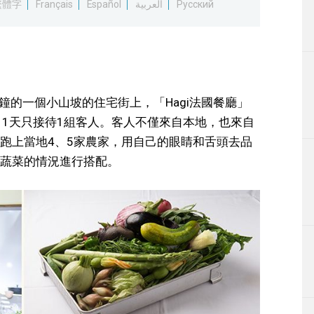
繁體字
Français
Español
العربية
Русский
0分鐘的一個小山坡的住宅街上，「Hagi法國餐廳」
）1天只接待1組客人。客人不僅來自本地，也來自
跑上當地4、5家農家，用自己的眼睛和舌頭去品
蔬菜的情況進行搭配。