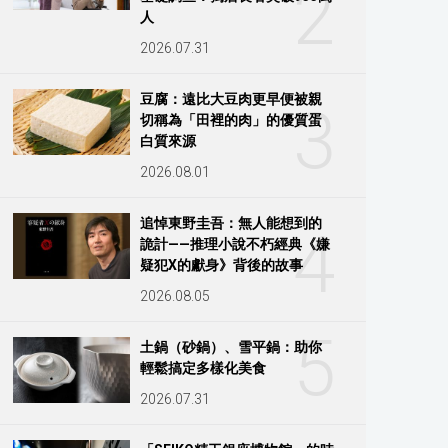
2
人
2026.07.31
豆腐：遠比大豆肉更早便被親
3
切稱為「田裡的肉」的優質蛋
白質來源
2026.08.01
追悼東野圭吾：無人能想到的
4
詭計——推理小說不朽經典《嫌
疑犯X的獻身》背後的故事
2026.08.05
5
土鍋（砂鍋）、雪平鍋：助你
輕鬆搞定多樣化美食
2026.07.31