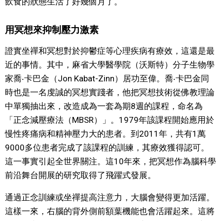
飲食的狀態生活了好幾個月了。
醫療健康
用冥想來抑制壓力激素
語言
證實坐禪和冥想對於抑鬱症等心理疾病有療效，這還是最
近的事情。其中，麻省大學醫學院（沃斯特）分子生物學
家喬‧卡巴金（Jon Kabat-Zinn）居功至偉。喬‧卡巴金同
東京
時也是一名虔誠的冥想實踐者，他把冥想技術從佛教理論
中單獨抽出來，改造成為一套為期8週的課程，命名為
編輯部通知
「正念減壓療法（MBSR）」。1979年該課程開始應用於
慢性疼痛病和精神壓力大的患者。到2011年，共有1萬
9000多位患者完成了該課程的訓練，其療效獲得認可。
這一事實引起全世界關注。這10年來，把冥想作為腦科學
前沿舞台開展的研究取得了飛躍式發展。
通過正念訓練或坐禪提高注意力，大腦會變得更加活躍。
這樣一來，右腦的背外側前額葉機能也會活躍起來。這將