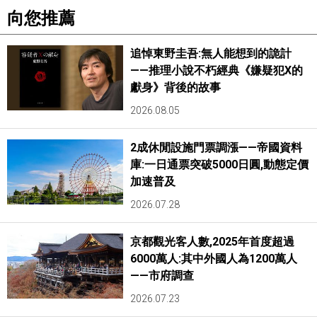
向您推薦
追悼東野圭吾:無人能想到的詭計
——推理小說不朽經典《嫌疑犯X的
獻身》背後的故事
2026.08.05
2成休閒設施門票調漲——帝國資料
庫:一日通票突破5000日圓,動態定價
加速普及
2026.07.28
京都觀光客人數,2025年首度超過
6000萬人:其中外國人為1200萬人
——市府調查
2026.07.23