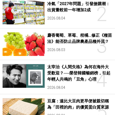
冷氣「2027年問題」引發搶購潮：
2
出貨量較前一年增加2成
2026.08.04
麝香葡萄、草莓、柑橘…修正《種苗
3
法》能否防止品牌農產品種外流？
2026.08.03
太宰治《人間失格》為何在海外大
4
受歡迎？──榮登韓國暢銷榜，引起
年輕人共鳴的「丑角」心理
2026.08.04
豆腐：遠比大豆肉更早便被親切稱
5
為「田裡的肉」的優質蛋白質來源