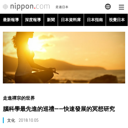
最新報導
深度報導
新聞
日本資料庫
日本指南
視覺日本
日本語
English
简体字
最新報導
Français
深度報導
Español
新聞
العربية
走進禪宗的世界
日本資料庫
腦科學最先進的巡禮——快速發展的冥想研究
Русский
日本指南
文化
2018.10.05