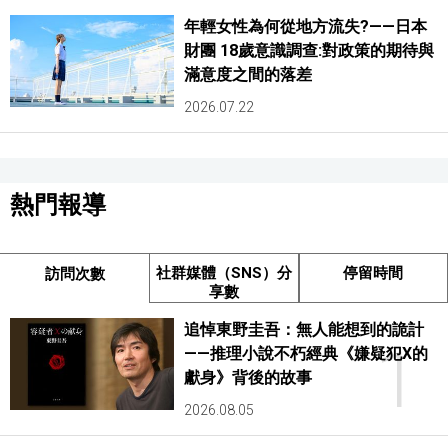
年輕女性為何從地方流失?——日本
財團 18歲意識調查:對政策的期待與
滿意度之間的落差
2026.07.22
熱門報導
社群媒體（SNS）分
停留時間
訪問次數
享數
追悼東野圭吾：無人能想到的詭計
1
——推理小說不朽經典《嫌疑犯X的
獻身》背後的故事
2026.08.05