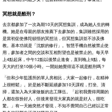
文化
冥想就是酷刑？
科學技術
去京都參加了一次為期10天的冥想集訓，成為她人生的轉
機。她是在母親的朋友推薦下去參加的，集訓雖然採用的
生活
是當初促使佛陀頓悟的冥想法，但冥想集訓並不涉及佛
教。基本功就是「沈默的修行」。智慧手機自然被禁止使
運動
用，參加者之間的交談和互相對望也是被禁止的。每天早
上4點起床，中午12點以後禁止進食，直到晚上9點，每
娛樂
天大約打坐10個小時。一開始她覺得這不就是酷刑嗎？
「但和少年監護所的單人房相比，大家一起修行，在精神
教育
上很輕鬆」。於是她不斷延續參加10天課程，打坐、清
掃，還加入為大家做飯的志工隊伍。「起初我覺得周圍的
工作勞動
人都在假扮好人，但後來發現大家真的就是好人，很吃
驚。」有一天她突然才發現，不知不覺間自己已經以正常
家庭