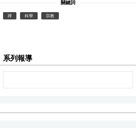
關鍵詞
禪
科學
宗教
系列報導