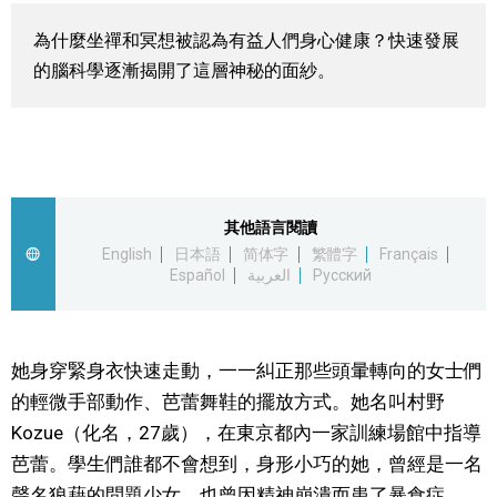
視覺日本
為什麼坐禪和冥想被認為有益人們身心健康？快速發展
的腦科學逐漸揭開了這層神秘的面紗。
臺灣香港
更多
人物訪談
official SNS
其他語言閱讀
English
日本語
简体字
繁體字
Français
Español
العربية
Русский
日本入門
政治外交
她身穿緊身衣快速走動，一一糾正那些頭暈轉向的女士們
的輕微手部動作、芭蕾舞鞋的擺放方式。她名叫村野
社會
Kozue（化名，27歲），在東京都內一家訓練場館中指導
芭蕾。學生們誰都不會想到，身形小巧的她，曾經是一名
財經
聲名狼藉的問題少女，也曾因精神崩潰而患了暴食症。