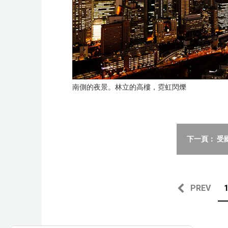
南側的夜景。林立的高樓，霓虹閃爍
下一頁： 受
PREV