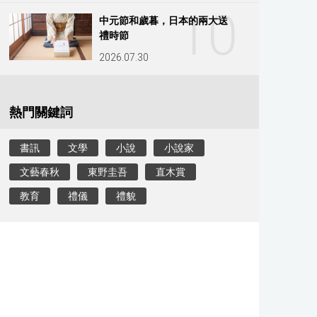
10
中元節和歲暮，日本的兩大送
禮時節
2026.07.30
熱門關鍵詞
書訊
文學
小說
小說家
文藝春秋
東野圭吾
直木賞
教育
禮儀
禮貌