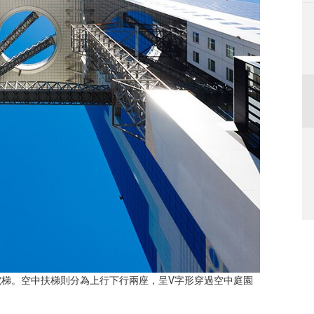
梯。空中扶梯則分為上行下行兩座，呈V字形穿過空中庭園