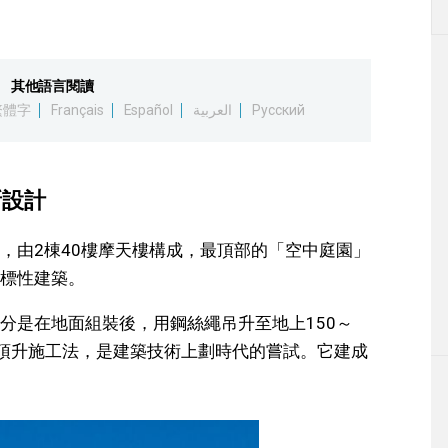
其他語言閱讀
繁體字
Français
Español
العربية
Русский
新設計
，由2棟40樓摩天樓構成，最頂部的「空中庭園」
標性建築。
分是在地面組裝後，用鋼絲繩吊升至地上150～
了頂升施工法，是建築技術上劃時代的嘗試。它建成