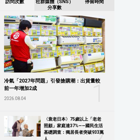
訪問次數
社群媒體（SNS）
停留時間
分享數
冷氣「2027年問題」引發搶購潮：出貨量較
1
前一年增加2成
2026.08.04
〈衰老日本〉75歲以上「老老
照顧」家庭達37%——國民生活
2
基礎調查：獨居長者突破933萬
人