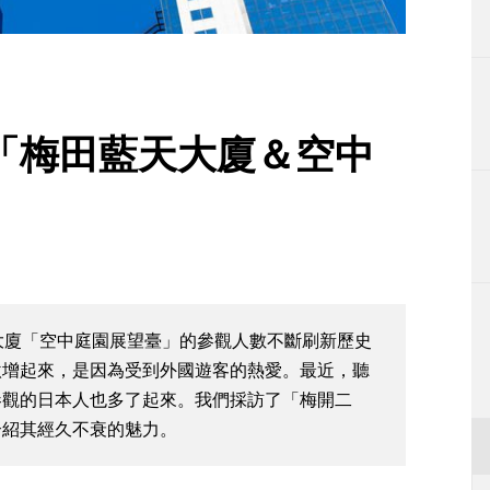
生活
運動
東京
「梅田藍天大廈＆空中
編輯部通知
大廈「空中庭園展望臺」的參觀人數不斷刷新歷史
激增起來，是因為受到外國遊客的熱愛。最近，聽
參觀的日本人也多了起來。我們採訪了「梅開二
介紹其經久不衰的魅力。