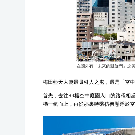
在國外有「未來的凱旋門」之
梅田藍天大廈最吸引人之處，還是「空中
首先，去往39樓空中庭園入口的路程相當
梯一氣而上，再從那裏轉乘彷彿懸浮於空