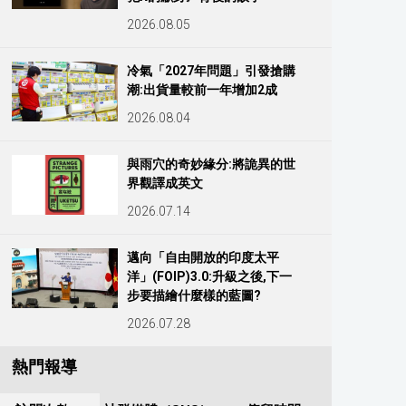
2026.08.05
冷氣「2027年問題」引發搶購
潮:出貨量較前一年增加2成
2026.08.04
與雨穴的奇妙緣分:將詭異的世
界觀譯成英文
2026.07.14
邁向「自由開放的印度太平
洋」(FOIP)3.0:升級之後,下一
步要描繪什麼樣的藍圖?
2026.07.28
熱門報導