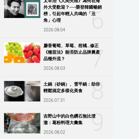
太宰治《人間失格》為何在海
外大受歡迎？──榮登韓國暢銷
6
榜，引起年輕人共鳴的「丑
角」心理
2026.08.04
麝香葡萄、草莓、柑橘…修正
7
《種苗法》能否防止品牌農產
品種外流？
2026.08.03
8
土鍋（砂鍋）、雪平鍋：助你
輕鬆搞定多樣化美食
2026.07.31
9
吉野山中的白色鑽石無比澄
澈：葛粉料理大彙集
2026.08.02