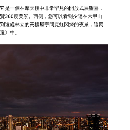
它是一個在摩天樓中非常罕見的開放式展望臺，
覽360度美景。西側，您可以看到夕陽在六甲山
到遠處林立的高樓屋宇間霓虹閃爍的夜景，這兩
選》中。