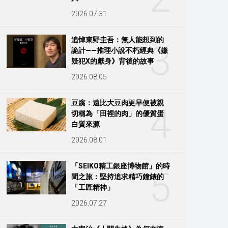
2026.07.31
追悼東野圭吾：無人能想到的
3
詭計——推理小說不朽經典《嫌
疑犯X的獻身》背後的故事
2026.08.05
豆腐：遠比大豆肉更早便被親
4
切稱為「田裡的肉」的優質蛋
白質來源
2026.08.01
「SEIKO精工銀座博物館」的時
5
間之旅：堅持追求精巧鐘錶的
「工匠精神」
2026.07.27