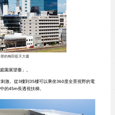
美譽的梅田藍天大廈
庭園展望臺」。
刺激。從3樓到35樓可以乘坐360度全景視野的電
中的45m長透視扶梯。