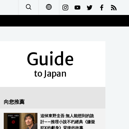
日本語
English
Guide
简体字
Français
to Japan
Español
العربية
向您推薦
Русский
追悼東野圭吾:無人能想到的詭
計——推理小說不朽經典《嫌疑
犯X的獻身》背後的故事