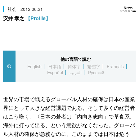
スポーツ・東京2020
文化
動画/Live
News
社会
2012.06.21
from Japan
安井 孝之
【Profile】
科学・技術
Books
暮らし
Cinema
他の言語で読む
スポーツ・東京2020
Topics
English
日本語
简体字
繁體字
Français
Español
العربية
Русский
Images
People
世界の市場で戦えるグローバル人材の確保は日本の産業
界にとって大きな経営課題である。そして多くの経営者
東京
はこう嘆く。〈日本の若者は「内向き志向」で草食系、
海外に打って出る、という意欲がなくなった。グローバ
お知らせ
ル人材の確保が急務なのに、このままでは日本は危う