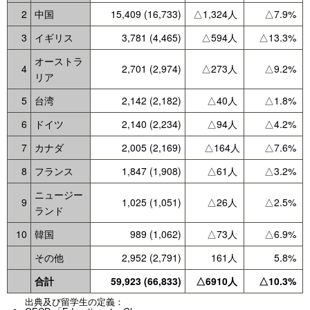
2
中国
15,409 (16,733)
△1,324人
△7.9%
3
イギリス
3,781 (4,465)
△594人
△13.3%
オーストラ
4
2,701 (2,974)
△273人
△9.2%
リア
5
台湾
2,142 (2,182)
△40人
△1.8%
6
ドイツ
2,140 (2,234)
△94人
△4.2%
7
カナダ
2,005 (2,169)
△164人
△7.6%
8
フランス
1,847 (1,908)
△61人
△3.2%
ニュージー
9
1,025 (1,051)
△26人
△2.5%
ランド
10
韓国
989 (1,062)
△73人
△6.9%
その他
2,952 (2,791)
161人
5.8%
合計
59,923 (66,833)
△6910人
△10.3%
出典及び留学生の定義：