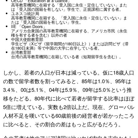
OECD 「Education at a Glance」
高等教育機関に在籍する「受入国に永住・定住していない」また
は「受入国の国籍を有しない」学生で、正規課程に属する者。
ユネスコ統計局
高等教育機関に在籍する、「受入国に永住・定住していない」ま
たは「受入国の国籍を有しない」学生。
IIE 「Open Doors」
アメリカ合衆国の高等教育機関に在籍する、アメリカ市民（永住
権を有する者を含む）以外の者
中国大使館教育部
学生ビザ（Xビザ《留学期間が180日以上》）または訪問ビザ（滞
在180日未満）等で中国の大学に在学している者。
台湾教育部
台湾の高等教育機関に在籍している者（短期留学生を含む）。
しかし、若者の人口が日本は減っている。仮に18歳人口
の数で留学者数を割ってみると、85年は1.0％、95年は
3.4％、00は5.1％、04年は5.9％、09年は5.0％という推
移をたどる。80年代に比べて若者が留学する比率はほぼ
5倍に増えている。実数も2倍以上だ。現在、グローバル
人材不足を嘆いている60歳前後の経営者が若かったころ
に比べると、その割合の差はもっと広がるだろう。
今の若者は他のアジア諸国に比べれば内向き志向かもし