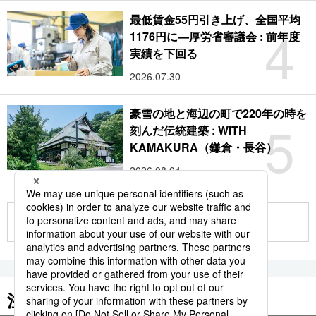
最低賃金55円引き上げ、全国平均
4
1176円に―厚労省審議会 : 前年度
実績を下回る
2026.07.30
豪雪の地と海辺の町で220年の時を
5
刻んだ伝統建築 : WITH
KAMAKURA（鎌倉・長谷）
2026.08.04
もっと見る
注目のキーワード