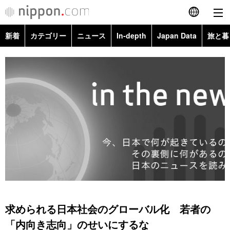
新着
カテゴリー
ニュース
In-depth
Japan Data
旅と暮
English
政治・外交
Topics
简体字
経済・ビジネス
Images
繁體字
カテゴリー
国際・海外
People
Français
政治・外交
ニュース
社会
東京
Español
経済・ビジネス
トップ
In-depth
文化
お知らせ
العربية
国際
アーカイブ
Japan Data
科学・技術
Русский
求められる日本社会のグローバル化 若者の
社会
旅と暮らし
暮らし
「内向き志向」のせいにするな