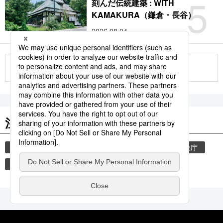
5
刻んだ伝統建築 : WITH
KAMAKURA（鎌倉・長谷）
2026.08.04
もっと見る
注目のキーワード
共同通信ニュース
気象・災害
災害
気象庁
津波
地震
熊本
熊本地震
観光