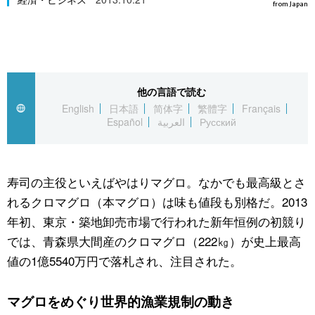
from Japan
スポーツ・東京2020
文化
動画/Live
科学・技術
Books
他の言語で読む
暮らし
Cinema
English
日本語
简体字
繁體字
Français
Español
العربية
Русский
スポーツ・東京2020
Topics
Images
寿司の主役といえばやはりマグロ。なかでも最高級とさ
れるクロマグロ（本マグロ）は味も値段も別格だ。2013
年初、東京・築地卸売市場で行われた新年恒例の初競り
People
では、青森県大間産のクロマグロ（222㎏）が史上最高
値の1億5540万円で落札され、注目された。
東京
マグロをめぐり世界的漁業規制の動き
お知らせ