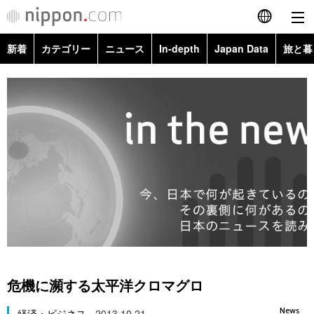
新着
カテゴリー
ニュース
In-depth
Japan Data
旅と暮
English
政治・外交
Topics
简体字
経済・ビジネス
Images
繁體字
カテゴリー
国際・海外
People
Français
政治・外交
ニュース
社会
東京
Español
経済・ビジネス
トップ
In-depth
文化
お知らせ
العربية
国際
アーカイブ
Japan Data
科学・技術
Русский
危機に瀕する太平洋クロマグロ
社会
旅と暮らし
暮らし
News
経済・ビジネス
2013.10.21