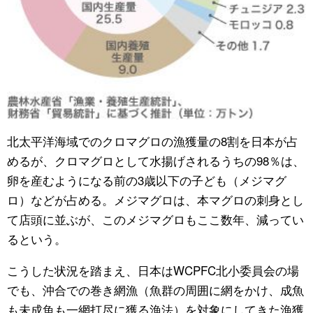
北太平洋海域でのクロマグロの漁獲量の8割を日本が占
めるが、クロマグロとして水揚げされるうちの98％は、
卵を産むようになる前の3歳以下の子ども（メジマグ
ロ）などが占める。メジマグロは、本マグロの刺身とし
て店頭に並ぶが、このメジマグロもここ数年、減ってい
るという。
こうした状況を踏まえ、日本はWCPFC北小委員会の場
でも、沖合での巻き網漁（魚群の周囲に網をかけ、成魚
も未成魚も一網打尽に獲る漁法）を対象にしてきた漁獲