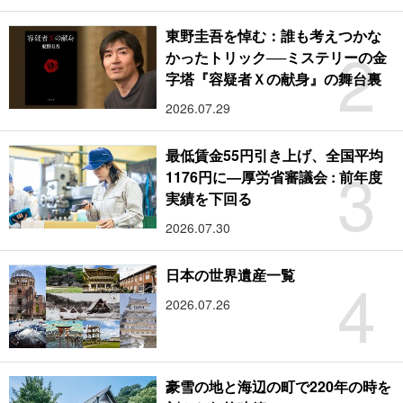
東野圭吾を悼む：誰も考えつかな
2
かったトリック──ミステリーの金
字塔『容疑者Ｘの献身』の舞台裏
2026.07.29
最低賃金55円引き上げ、全国平均
3
1176円に―厚労省審議会 : 前年度
実績を下回る
2026.07.30
4
日本の世界遺産一覧
2026.07.26
豪雪の地と海辺の町で220年の時を