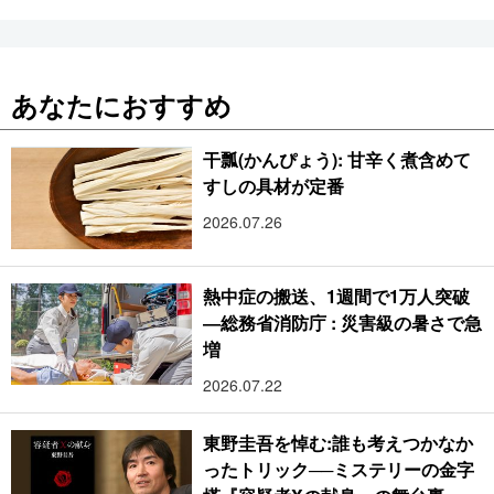
あなたにおすすめ
干瓢(かんぴょう): 甘辛く煮含めて
すしの具材が定番
2026.07.26
熱中症の搬送、1週間で1万人突破
―総務省消防庁 : 災害級の暑さで急
増
2026.07.22
東野圭吾を悼む:誰も考えつかなか
ったトリック──ミステリーの金字