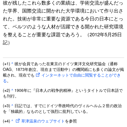
彼が残したこれら数多くの業績は、学術交流が盛んだっ
た学界、国際交流に開かれた大学環境において作り出さ
れた。技術が非常に重要な資源である今日の日本にとっ
て、ベルツのような人材が活躍できる開かれた研究環境
を整えることが重要な課題であろう。（2012年5月25日
記）
(※1)
^
彼が会員であった在東京のドイツ東洋文化研究協会（通称
OAG、1873年創立、現在まで活動中）の機関紙にも多くの論文が掲
載され、現在でも
インターネットで自由に閲覧することができ
る
。
(※2)
^
1906年に『日本人の戦争的精神』というタイトルで日本語で
も刊行。
(※3)
^
日記では、すでにドイツ帝政時代のヴィルヘルム２世の政治
を「独裁的」なものとして強烈に批判している。
(※4)
^
草津温泉のウェブサイト
を参照