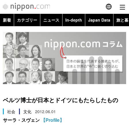
新着
カテゴリー
ニュース
In-depth
Japan Data
旅と暮
English
政治・外交
Topics
简体字
経済・ビジネス
Images
繁體字
カテゴリー
国際・海外
People
Français
政治・外交
ニュース
社会
東京
Español
経済・ビジネス
トップ
In-depth
文化
お知らせ
العربية
ベルツ博士が日本とドイツにもたらしたもの
国際
アーカイブ
Japan Data
科学・技術
Русский
社会
文化
2012.06.01
サーラ・スヴェン
【Profile】
社会
旅と暮らし
暮らし