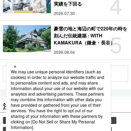
4
実績を下回る
2026.07.30
豪雪の地と海辺の町で220年の時を
5
刻んだ伝統建築 : WITH
KAMAKURA（鎌倉・長谷）
2026.08.04
もっと見る
注目のキーワード
共同通信ニュース
気象・災害
災害
観光
気象庁
熊本
熊本地震
地震
津波