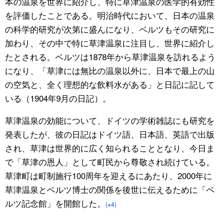
本の温泉を世界に紹介し、特に草津温泉の医学的有効性
を評価したことである。明治時代において、日本の温泉
の科学的研究が次第に盛んになり、ベルツもその研究に
加わり、その中で特に草津温泉に注目し、世界に紹介し
たとされる。ベルツは1878年から草津温泉を訪れるよう
になり、「草津には無比の温泉以外に、日本で最上の山
の空気と、全く理想的な飲料水がある」と日記に記して
いる（1904年9月の日記）。
草津温泉の効能について、ドイツの学術雑誌にも研究を
発表したが、彼の日記はドイツ語、日本語、英語で出版
され、草津は世界的に広く知られることとなり、今日ま
で「草津の恩人」として町民から尊敬され続けている。
草津町は町制施行100周年を迎えるにあたり、2000年に
草津温泉とベルツ博士の関係を後世に伝えるために「ベ
ルツ記念館」を開館した。
(※4)