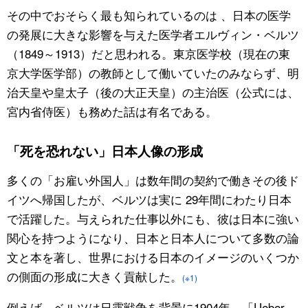
その中でおそらく最も知られているのは 、日本の医学
公式SNS
の発展に大きな影響を与えた医学者エルヴィン・ベルツ
（1849～1913）だと思われる。東京医学校（現在の東
京大学医学部）の教師として働いていたのみならず、明
治天皇や皇太子（後の大正天皇）の主治医（公式には、
宮内省侍医）も務めた話は有名である。
「死を恐れない」日本人像の形成
多くの「お雇い外国人」は数年間の契約で働きその後ド
イツへ帰国したが、ベルツは実に 29年間にわたり日本
で活躍した。与えられた仕事以外にも、彼は日本に強い
関心を持つようになり、日本と日本人について多数の論
文と本を著し、世界における日本のイメージのいくつか
の側面の形成に大きく貢献した。
(※1)
例えば、ベルツは日露戦争を背景に1904年、「Ueber