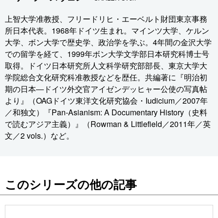
上智大学准教授、フリードリヒ・エーベルト財団東京事務
所日本代表。1968年ドイツ生まれ。マインツ大学、ケルン
大学、ボン大学で歴史学、政治学を学ぶ。4年間の金沢大学
での留学を経て、1999年ボン大学文学部日本研究科博士号
取得。ドイツ日本研究所人文科学研究部部長、東京大学大
学院総合文化研究科准教授などを歴任。共編著に『明治初
期の日本―ドイツ外交官アイゼンデッヒャー公使の写真帖
より』（OAGドイツ東洋文化研究協会・Iudicium／2007年
／和独文）『Pan-Asianism: A Documentary History（史料
で読むアジア主義）』（Rowman & Littlefield／2011年／英
文／2 vols.）など。
このシリーズの他の記事