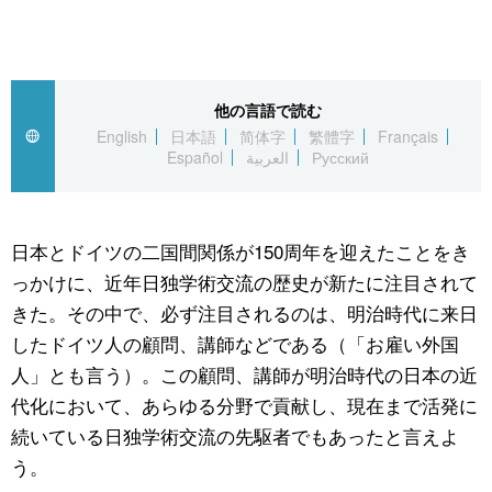
スポーツ・東京2020
文化
動画/Live
科学・技術
Books
他の言語で読む
English
日本語
简体字
繁體字
Français
暮らし
Cinema
Español
العربية
Русский
スポーツ・東京2020
Topics
日本とドイツの二国間関係が150周年を迎えたことをき
っかけに、近年日独学術交流の歴史が新たに注目されて
Images
きた。その中で、必ず注目されるのは、明治時代に来日
したドイツ人の顧問、講師などである（「お雇い外国
People
人」とも言う）。この顧問、講師が明治時代の日本の近
代化において、あらゆる分野で貢献し、現在まで活発に
東京
続いている日独学術交流の先駆者でもあったと言えよ
う。
お知らせ