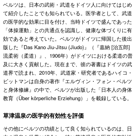
ベルツは、日本の武術・武道をドイツ人に向けてはじめ
て紹介したことでも知られている。医学者として、武道
の医学的な効果に目を付け、当時ドイツで盛んであった
「体操運動」との共通点を認識し、健康な体づくりに有
効であると考えていた。ベルツがドイツに帰国した後出
版した『Das Kano Jiu-Jitsu (Jiudo)』（『嘉納 [治五郎]
流柔術（柔道）』、1906年）がドイツにおける柔道の普
及に大きく貢献した。現在まで、彼の著書はドイツの武
道界で読まれ、2010年、武道家・研究者であるハイコ・
ビットマンは自身の著作『エルヴィン・フォン・ベルツ
と身体修練』の中で、ベルツが出版した「日本人の身体
教育（Über körperliche Erziehung）」を載録している。
草津温泉の医学的有効性を評価
その他にベルツの功績として良く知られているのは、日