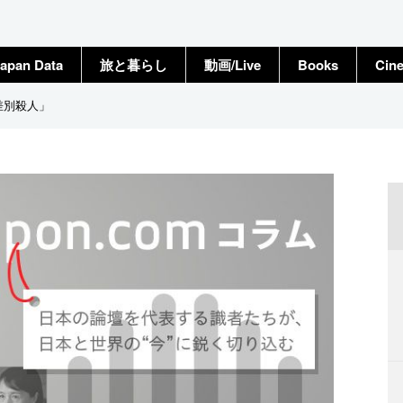
apan Data
旅と暮らし
動画/Live
Books
Cin
差別殺人」