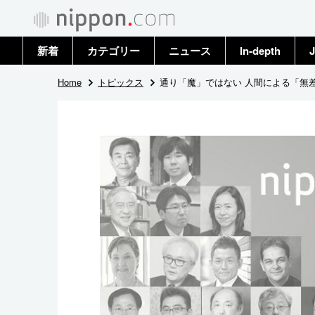
新着
カテゴリー
ニュース
In-depth
J
政治・外交
トップ
Home
トピックス
通り「魔」ではない 人間による「無
経済・ビジネス
アーカイブ
国際
社会
文化
科学・技術
暮らし