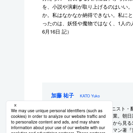
を、小説や演劇が取り上げるのはいい。
か。私はなかなか納得できない。私にと
ったのは、妖怪や魔物ではなく、1人の人
6月16日 記）
加藤 祐子
KATO Yuko
gooニュース編集者・コラムニスト
ォード大学国際関係論修士卒業。朝日
集者を経て、現職。「大手町から見る
執筆。訳書にバートン・ゲルマン著『