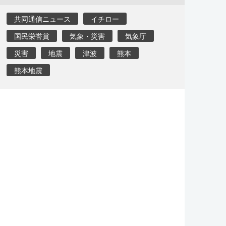
共同通信ニュース
イチロー
国民栄誉賞
気象・災害
気象庁
災害
地震
津波
熊本
熊本地震