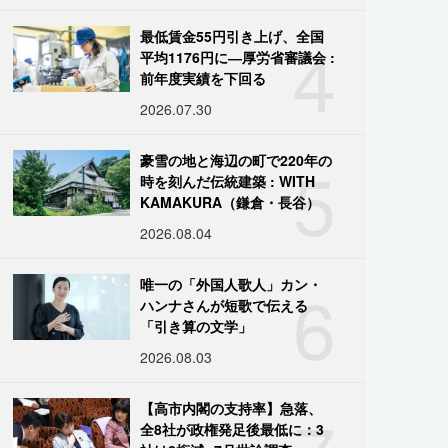
4
最低賃金55円引き上げ、全国
平均1176円に―厚労省審議会 :
前年度実績を下回る
2026.07.30
5
豪雪の地と海辺の町で220年の
時を刻んだ伝統建築 : WITH
KAMAKURA（鎌倉・長谷）
2026.08.04
6
唯一の「外国人歌人」カン・
ハンナさんが短歌で伝える
「引き算の文学」
2026.08.03
【高市内閣の支持率】急落、
全8社が政権発足後最低に：3