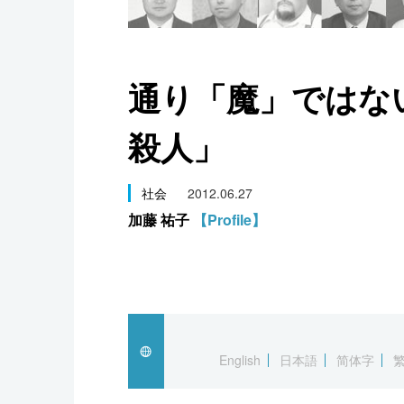
スポーツ・東京2020
通り「魔」ではな
殺人」
社会
2012.06.27
加藤 祐子
【Profile】
English
日本語
简体字