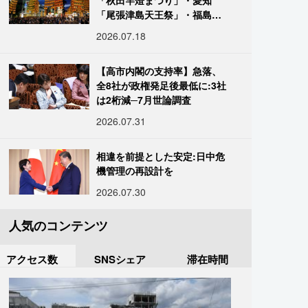
「秋田竿燈まつり」・愛知
「尾張津島天王祭」・福島
「二本松の提灯祭り」:おびた
2026.07.18
だしい灯火が夜空を照らす光
の祭典
【高市内閣の支持率】急落、
全8社が政権発足後最低に:3社
は2桁減─7月世論調査
2026.07.31
相違を前提とした安定:日中危
機管理の再設計を
2026.07.30
人気のコンテンツ
アクセス数
SNSシェア
滞在時間