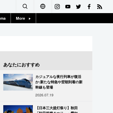
ema
More
English
Topics
简体字
Images
繁體字
People
Français
あなたにおすすめ
東京
Español
カジュアルな夜行列車が復活
お知らせ
か:新たな特急や翌朝到着の新
العربية
幹線も登場
2026.07.19
Русский
【日本三大提灯祭り】秋田