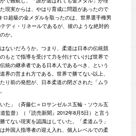
かで難航し、「誰が選ばれても金メダル」が理
た現実からは、やはり育成に問題があったので
0キロ超級の金メダルを取ったのは、世界選手権男
スのテディ・リネールであるが、彼のような絶対的
のか。
はないだろうか。つまり、柔道は日本の伝統競
のもとで指導を受けて力を付けていけば世界で
伝統の継承者である日本人であるべき、という
道界の営まれ方である。世界で勝てない以上、
たり前の発想が、日本柔道の閉ざされた「ムラ
。
いた」（斉藤仁＝ロサンゼルス五輪・ソウル五
道監督）（『読売新聞』2012年8月5日）と言う
勝てない現実を認識はしていた。「柔道ムラ」
は外国人指導者の迎え入れ、個人レベルでの柔