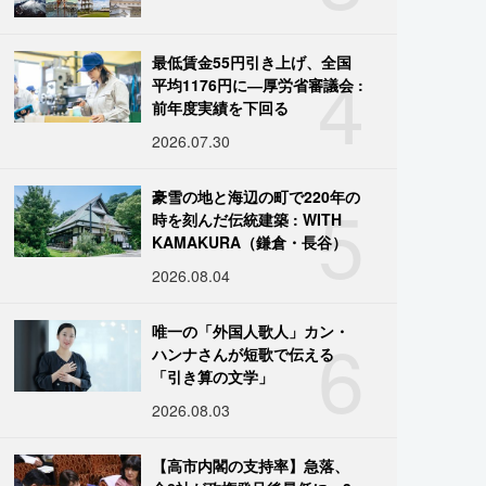
4
最低賃金55円引き上げ、全国
平均1176円に―厚労省審議会 :
前年度実績を下回る
2026.07.30
5
豪雪の地と海辺の町で220年の
時を刻んだ伝統建築 : WITH
KAMAKURA（鎌倉・長谷）
2026.08.04
6
唯一の「外国人歌人」カン・
ハンナさんが短歌で伝える
「引き算の文学」
2026.08.03
【高市内閣の支持率】急落、