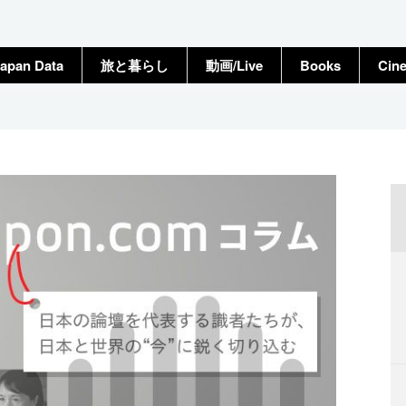
apan Data
旅と暮らし
動画/Live
Books
Cin