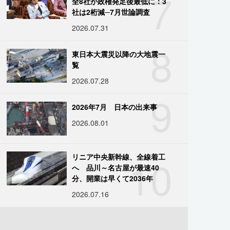
7
全8社が政権発足後最低に：3
社は2桁減─7月世論調査
2026.07.31
8
東日本大震災以降の大地震一
覧
2026.07.28
9
2026年7月 日本の出来事
2026.08.01
10
リニア中央新幹線、全線着工
へ 品川～名古屋が最速40
分、開業は早くて2036年
2026.07.16