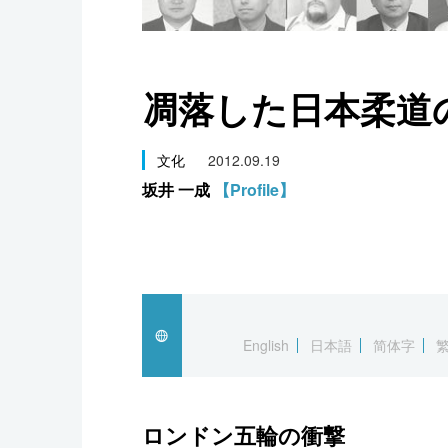
スポーツ・東京2020
凋落した日本柔道
文化
2012.09.19
坂井 一成
【Profile】
English
日本語
简体字
ロンドン五輪の衝撃