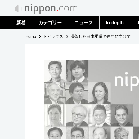
新着
カテゴリー
ニュース
In-depth
J
政治・外交
トップ
Home
トピックス
凋落した日本柔道の再生に向けて
経済・ビジネス
アーカイブ
国際
社会
文化
科学・技術
暮らし