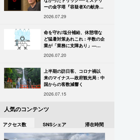
なかったトリック──ミステリ
ーの金字塔『容疑者Xの献身』
の舞台裏
2026.07.29
命を守れ!塩分補給、休憩増な
ど猛暑対策あれこれ : 半数の企
業が「業務に支障あり」―帝
国データ
2026.07.20
上半期の訪日客、コロナ禍以
来のマイナス―政府観光局 : 中
国からの客数減響く
2026.07.15
人気のコンテンツ
アクセス数
SNSシェア
滞在時間