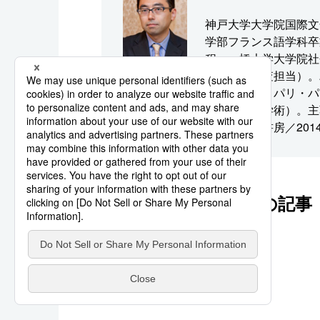
神戸大学大学院国際文
学部フランス語学科卒
程、一橋大学大学院社
省（外国調査担当）。
学客員教授、パリ・パ
職。博士（学術）。主
版］』（芦書房／201
このシリーズの他の記事