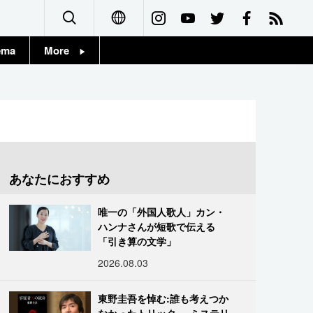
ema
More
English
Topics
简体字
Images
繁體字
People
Français
あなたにおすすめ
東京
Español
唯一の「外国人歌人」カン・
お知らせ
ハンナさんが短歌で伝える
العربية
「引き算の文学」
2026.08.03
Русский
東野圭吾を悼む:誰も考えつか