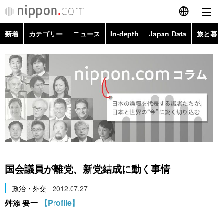
新着
カテゴリー
ニュース
In-depth
Japan Data
旅と暮
English
政治・外交
Topics
简体字
経済・ビジネス
Images
繁體字
カテゴリー
国際・海外
People
Français
政治・外交
ニュース
社会
東京
Español
経済・ビジネス
トップ
In-depth
文化
お知らせ
العربية
国会議員が離党、新党結成に動く事情
国際
アーカイブ
Japan Data
科学・技術
Русский
政治・外交
2012.07.27
舛添 要一
【Profile】
社会
旅と暮らし
暮らし