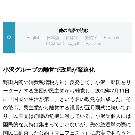
スポーツ・東京2020
文化
動画/Live
科学・技術
Books
他の言語で読む
English
日本語
简体字
繁體字
Français
暮らし
Cinema
Español
العربية
Русский
スポーツ・東京2020
Topics
小沢グループの離党で政局が緊迫化
Images
野田内閣の消費税増税方針に反発して、小沢一郎氏をリ
ーダーとする集団が民主党から離党し、2012年7月11日
People
に「国民の生活が第一」という名の政党を結成した。そ
の後も、民主党から離党する議員が五月雨式に続いてお
東京
り、民主党は崩壊の危機に瀕している。小沢氏個人には
国民的な支持は集まってはいないが、先の総選挙の際に
お知らせ
国民に約束した公約（マニフェスト）に忠実であろうと