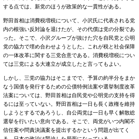
する点では、新党のほうが政策的な一貫性がある。
公式SNS
野田首相は消費税増税について、小沢氏に代表される党
内の根強い反対論を退けたが、その代償は党の分裂であ
った。そこで、小沢グループが抜けた穴を自民党と公明
党の協力で埋め合わせようとした。これが税と社会保障
の一体改革に関する三党合意である。消費税増税につい
ては三党による大連立が成立したと言ってもよい。
しかし、三党の協力はそこまでで、予算の約半分をまか
なう国債を発行するための公債特例法案や選挙制度改革
法案については、野田首相は自民党や公明党の支持を得
るには至っていない。野田首相は一日も長く政権を維持
しようとするであろうし、自公両党は一日も早く解散総
選挙を行いたい意向である。そこで、両党がいつ内閣不
信任案や問責決議案を提出するかという問題が出てく
る。日本の政治は緊迫した局面になっている。