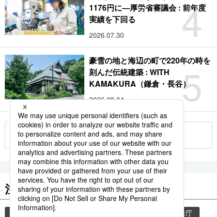
4
1176円に―厚労省審議会 : 前年度
実績を下回る
2026.07.30
豪雪の地と海辺の町で220年の時を
5
刻んだ伝統建築 : WITH
KAMAKURA（鎌倉・長谷）
2026.08.04
もっと見る
注目のキーワード
共同通信ニュース
気象・災害
災害
気象庁