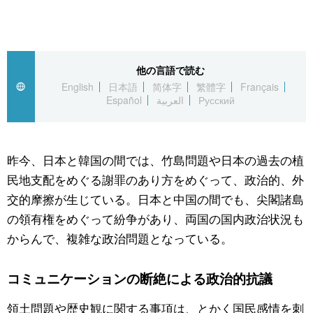
スポーツ・東京2020
文化
動画/Live
科学・技術
Books
他の言語で読む
English
日本語
简体字
繁體字
Français
暮らし
Cinema
Español
العربية
Русский
スポーツ・東京2020
Topics
昨今、日本と韓国の間では、竹島問題や日本の過去の植
民地支配をめぐる謝罪のあり方をめぐって、政治的、外
Images
交的摩擦が生じている。日本と中国の間でも、尖閣諸島
の領有権をめぐって紛争があり、両国の国内政治状況も
People
からんで、複雑な政治問題となっている。
東京
コミュニケーションの断絶による政治的抗議
お知らせ
領土問題や歴史観に関する事項は、とかく国民感情を刺