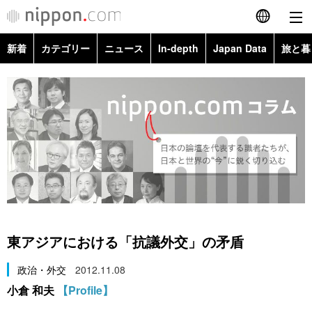
新着
カテゴリー
ニュース
In-depth
Japan Data
旅と暮
English
政治・外交
Topics
简体字
経済・ビジネス
Images
繁體字
カテゴリー
国際・海外
People
Français
政治・外交
ニュース
社会
東京
Español
経済・ビジネス
トップ
In-depth
文化
お知らせ
العربية
東アジアにおける「抗議外交」の矛盾
国際
アーカイブ
Japan Data
科学・技術
Русский
政治・外交
2012.11.08
小倉 和夫
【Profile】
社会
旅と暮らし
暮らし