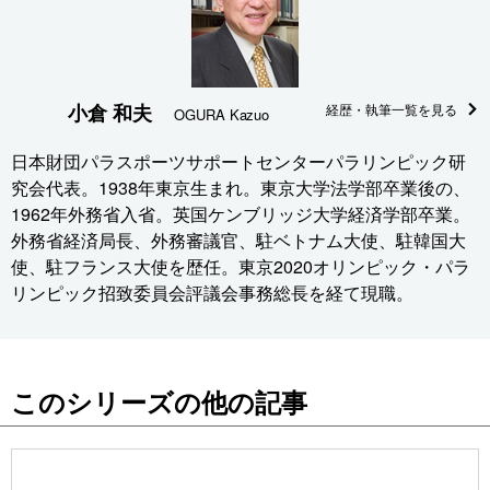
小倉 和夫
経歴・執筆一覧を見る
OGURA Kazuo
日本財団パラスポーツサポートセンターパラリンピック研
究会代表。1938年東京生まれ。東京大学法学部卒業後の、
1962年外務省入省。英国ケンブリッジ大学経済学部卒業。
外務省経済局長、外務審議官、駐ベトナム大使、駐韓国大
使、駐フランス大使を歴任。東京2020オリンピック・パラ
リンピック招致委員会評議会事務総長を経て現職。
このシリーズの他の記事