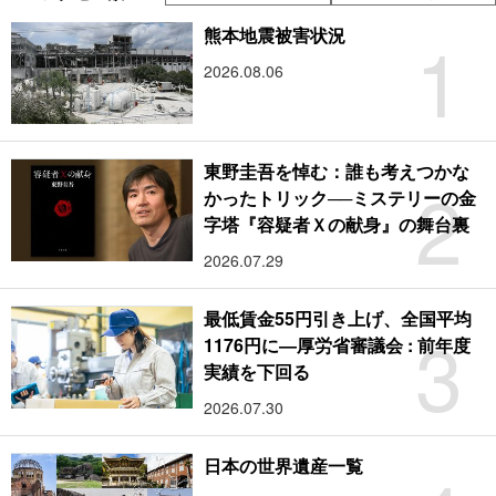
1
熊本地震被害状況
2026.08.06
東野圭吾を悼む：誰も考えつかな
2
かったトリック──ミステリーの金
字塔『容疑者Ｘの献身』の舞台裏
2026.07.29
最低賃金55円引き上げ、全国平均
3
1176円に―厚労省審議会 : 前年度
実績を下回る
2026.07.30
日本の世界遺産一覧