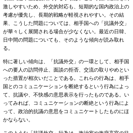
激しやすいため、外交的対応も、短期的な国内政治上の
公式SNS
考慮が優先し、長期的戦略が軽視されやすい。その結
果、こうした問題については、相手国への「抗議外交」
が華々しく展開される場合が少なくない。最近の日韓、
日中間の問題についても、そのような傾向が読み取れ
る。
特に著しい傾向は、「抗議外交」の一環として、相手国
への要人の訪問停止、面談の拒否、交流の取りやめとい
った措置が相次いだことである。これらの行為は、相手
国とのコミュニケーションを断絶するという行為によっ
て、抗議や、不快感の意思表示を行ったものである。い
ってみれば、コミュニケーションの断絶という行為によ
って、政治的抗議の意思をコミュニケートしたものにほ
かならない。
このような「抗議外交」行為は、政治家や政府高官の往