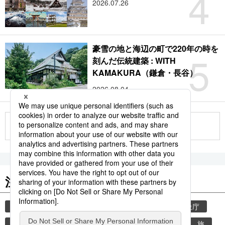
4
2026.07.26
豪雪の地と海辺の町で220年の時を
5
刻んだ伝統建築 : WITH
KAMAKURA（鎌倉・長谷）
2026.08.04
もっと見る
注目のキーワード
共同通信ニュース
気象・災害
災害
気象庁
津波
地震
熊本地震
熊本
観光
旅